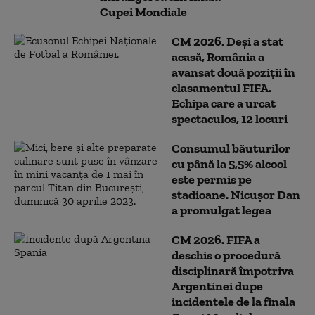
Cupei Mondiale
CM 2026. Deși a stat
acasă, România a
avansat două poziţii în
clasamentul FIFA.
Echipa care a urcat
spectaculos, 12 locuri
Consumul băuturilor
cu până la 5,5% alcool
este permis pe
stadioane. Nicușor Dan
a promulgat legea
CM 2026. FIFA a
deschis o procedură
disciplinară împotriva
Argentinei dupe
incidentele de la finala