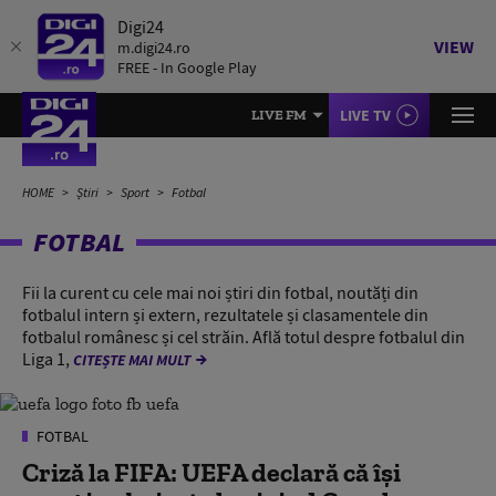
Digi24
VIEW
m.digi24.ro
FREE - In Google Play
LIVE TV
LIVE FM
HOME
Știri
Sport
Fotbal
FOTBAL
Fii la curent cu cele mai noi știri din fotbal, noutăți din
fotbalul intern și extern, rezultatele și clasamentele din
fotbalul românesc și cel străin. Află totul despre fotbalul din
Liga 1,
CITEȘTE MAI MULT
FOTBAL
Criză la FIFA: UEFA declară că îşi