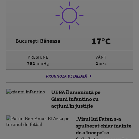
17°C
București Băneasa
PRESIUNE
VÂNT
752
mmHg
1
m/s
PROGNOZA DETALIATĂ
UEFA îl amenință pe
Gianni Infantino cu
acțiuni în justiție
„Visul lui Faten s-a
spulberat chiar înainte
de a începe”: o