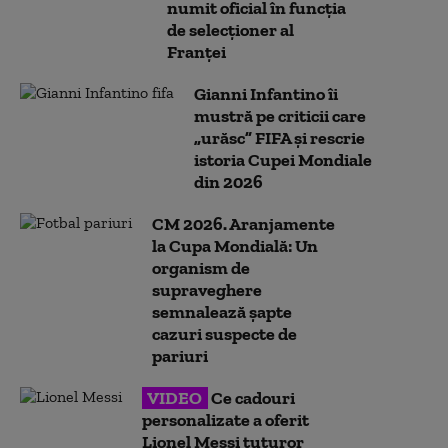
numit oficial în funcţia
de selecţioner al
Franţei
Gianni Infantino îi
mustră pe criticii care
„urăsc” FIFA și rescrie
istoria Cupei Mondiale
din 2026
CM 2026. Aranjamente
la Cupa Mondială: Un
organism de
supraveghere
semnalează șapte
cazuri suspecte de
pariuri
VIDEO
Ce cadouri
personalizate a oferit
Lionel Messi tuturor