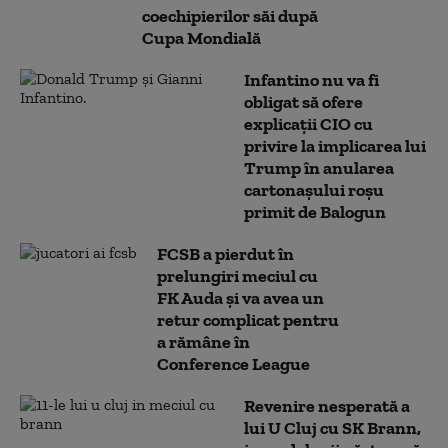
coechipierilor săi după
Cupa Mondială
Infantino nu va fi
obligat să ofere
explicații CIO cu
privire la implicarea lui
Trump în anularea
cartonașului roșu
primit de Balogun
FCSB a pierdut în
prelungiri meciul cu
FK Auda și va avea un
retur complicat pentru
a rămâne în
Conference League
Revenire nesperată a
lui U Cluj cu SK Brann,