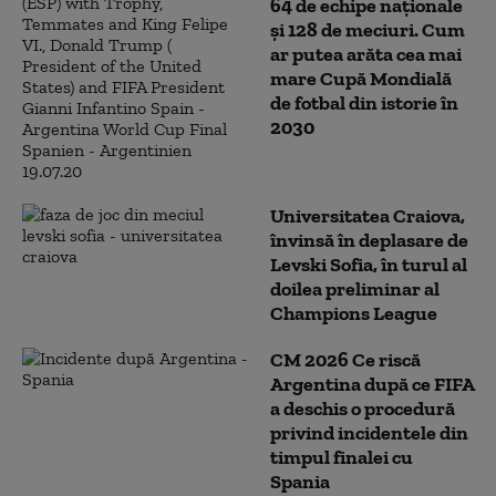
64 de echipe naționale
și 128 de meciuri. Cum
ar putea arăta cea mai
mare Cupă Mondială
de fotbal din istorie în
2030
Universitatea Craiova,
învinsă în deplasare de
Levski Sofia, în turul al
doilea preliminar al
Champions League
CM 2026 Ce riscă
Argentina după ce FIFA
a deschis o procedură
privind incidentele din
timpul finalei cu
Spania