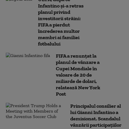
Infantino și-a retras
planul privind
investitorii străini:
FIFA a pierdut
încrederea multor
membri ai familiei
fotbalului
FIFA a renunțat la
planul de vânzare a
Cupei Mondiale în
valoare de 20 de
miliarde de dolari,
relatează New York
Post
Principalul consilier al
lui Gianni Infantino a
demisionat. Scandalul
vânzării participațiilor