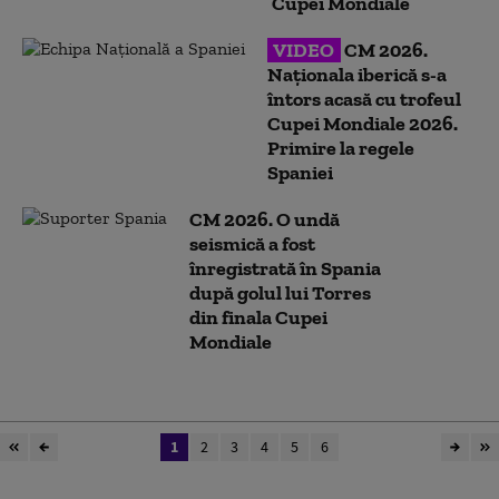
Cupei Mondiale
VIDEO
CM 2026.
Naționala iberică s-a
întors acasă cu trofeul
Cupei Mondiale 2026.
Primire la regele
Spaniei
CM 2026. O undă
seismică a fost
înregistrată în Spania
după golul lui Torres
din finala Cupei
Mondiale
1
2
3
4
5
6