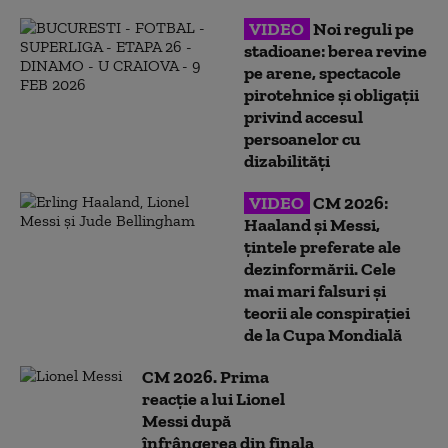
VIDEO
Noi reguli pe
stadioane: berea revine
pe arene, spectacole
pirotehnice și obligații
privind accesul
persoanelor cu
dizabilități
VIDEO
CM 2026:
Haaland și Messi,
țintele preferate ale
dezinformării. Cele
mai mari falsuri și
teorii ale conspirației
de la Cupa Mondială
CM 2026. Prima
reacție a lui Lionel
Messi după
înfrângerea din finala