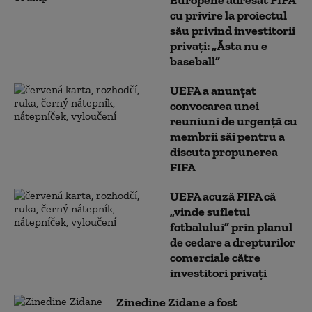
Europene adresat FIFA
cu privire la proiectul
său privind investitorii
privaţi: „Ăsta nu e
baseball”
UEFA a anunțat
convocarea unei
reuniuni de urgenţă cu
membrii săi pentru a
discuta propunerea
FIFA
UEFA acuză FIFA că
„vinde sufletul
fotbalului” prin planul
de cedare a drepturilor
comerciale către
investitori privați
Zinedine Zidane a fost