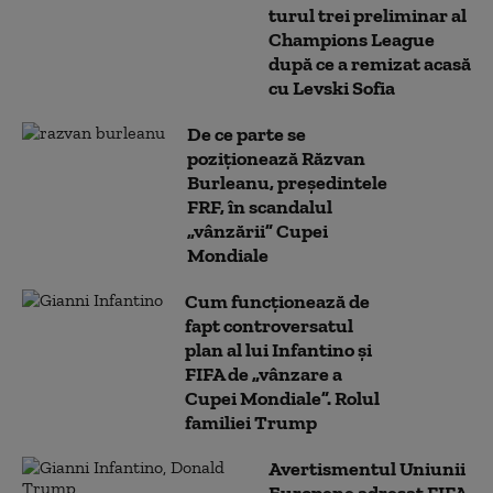
turul trei preliminar al
Champions League
după ce a remizat acasă
cu Levski Sofia
De ce parte se
poziționează Răzvan
Burleanu, președintele
FRF, în scandalul
„vânzării” Cupei
Mondiale
Cum funcționează de
fapt controversatul
plan al lui Infantino și
FIFA de „vânzare a
Cupei Mondiale”. Rolul
familiei Trump
Avertismentul Uniunii