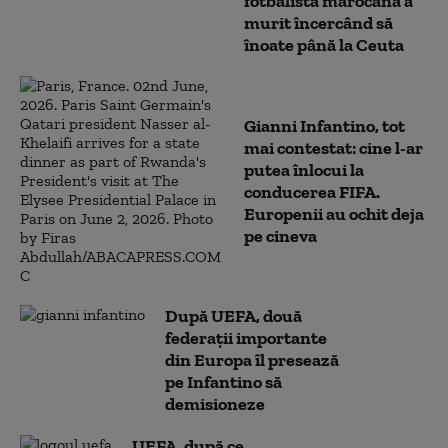
fotbalistă marocană a
murit încercând să
înoate până la Ceuta
Gianni Infantino, tot
mai contestat: cine l-ar
putea înlocui la
conducerea FIFA.
Europenii au ochit deja
pe cineva
După UEFA, două
federaţii importante
din Europa îl presează
pe Infantino să
demisioneze
UEFA, după ce