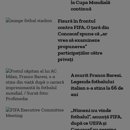
la Cupa Mondială
continuă
Fisură în frontul
contra FIFA. O țară din
Concacaf spune că „ar
vrea să examineze
propunerea”
participațiilor către
privați
A murit Franco Baresi.
Legenda fotbalului
italian s-a stins la 66 de
ani
„Nimeni nu vinde
fotbalul”, anunţă FIFA,
după ce UEFA şi
Concacaf au respins