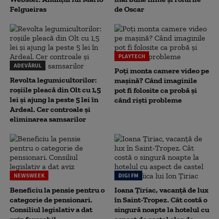
Felgueiras
de Oscar
PLAYTECH
ADEVĂRUL
Poți monta camere video pe
Revolta legumicultorilor:
mașină? Când imaginile
roșiile pleacă din Olt cu 1,5
pot fi folosite ca probă și
lei și ajung la peste 5 lei în
când riști probleme
Ardeal. Cer controale și
eliminarea samsarilor
NEWSWEEK
DIGI FM
Beneficiu la pensie pentru o
Ioana Țiriac, vacanță de lux
categorie de pensionari.
în Saint-Tropez. Cât costă o
Consiliul legislativ a dat
singură noapte la hotelul cu