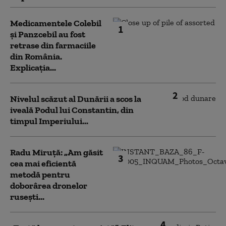
Medicamentele Colebil
1
și Panzcebil au fost
retrase din farmaciile
din România.
Explicația...
2
Nivelul scăzut al Dunării a scos la
iveală Podul lui Constantin, din
timpul Imperiului...
Radu Miruță: „Am găsit
3
cea mai eficientă
metodă pentru
doborârea dronelor
rusești...
4