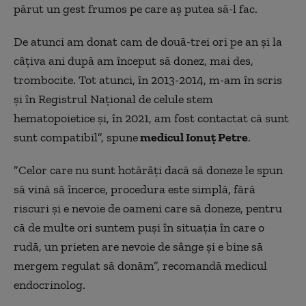
părut un gest frumos pe care aș putea să-l fac.
De atunci am donat cam de două-trei ori pe an și la
câțiva ani după am început să donez, mai des,
trombocite. Tot atunci, în 2013-2014, m-am în scris
și în Registrul Național de celule stem
hematopoietice și, în 2021, am fost contactat că sunt
sunt compatibil”, spune
medicul Ionuț Petre
.
”Celor care nu sunt hotărâți dacă să doneze le spun
să vină să încerce, procedura este simplă, fără
riscuri și e nevoie de oameni care să doneze, pentru
că de multe ori suntem puși în situația în care o
rudă, un prieten are nevoie de sânge și e bine să
mergem regulat să donăm”, recomandă medicul
endocrinolog.