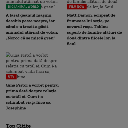
DIGI ANIMAL WORLD
FILM NOW
A lăsat geamul mașinii
Matt Damon, eclipsat de
deschis peste noapte, iar
frumoasa lui soție, pe
când s-a trezit a găsit
covorul roșu. Tablou
animalul atârnat de volan:
superb de familie alături de
„Noroc că se mișcă greu”
două dintre fiicele lor, la
Seul
UTV
Gina Pistol a vorbit pentru
prima dată despre relația
cu tatăl ei. Cum i-a
schimbat viața fiica sa,
Josephine
Top Citite