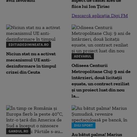
aviz favorabil
aspect de castel ales de
fiica lui Ion Țiriac
Descarcă aplicația Digi FM
EDITIADEDIMINEATA.RO
Niciun stat nu a activat
ADEVARUL
mecanismul UE anti-
Odiseea Centurii
dezinformare în timpul
Metropolitane Cluj: 9 ani de
crizei din Ceuta
întârzieri, două licitații
eșuate, un contract reziliat
și un proiect luat din nou
la...
DIGI SPORT
GANDUL.RO
Au bătut palma! Marius