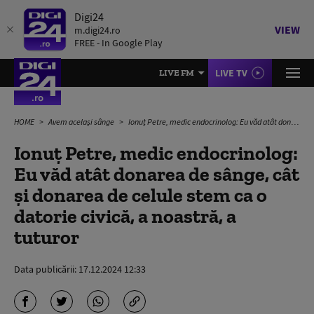
Digi24
VIEW
m.digi24.ro
FREE - In Google Play
LIVE TV
LIVE FM
HOME
Avem același sânge
Ionuț Petre, medic endocrinolog: Eu văd atât donarea de sânge, cât și donarea de celule stem ca o datorie civică, a noastră, a tuturor
Ionuț Petre, medic endocrinolog:
Eu văd atât donarea de sânge, cât
și donarea de celule stem ca o
datorie civică, a noastră, a
tuturor
Data publicării:
17.12.2024 12:33