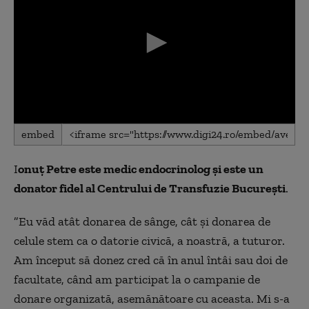
0
embed
seconds
of
0
I
onuț Petre este medic endocrinolog și este un
seconds
donator fidel al Centrului de Transfuzie București
.
”Eu văd atât donarea de sânge, cât și donarea de
celule stem ca o datorie civică, a noastră, a tuturor.
Am început să donez cred că în anul întâi sau doi de
facultate, când am participat la o campanie de
donare organizată, asemănătoare cu aceasta. Mi s-a