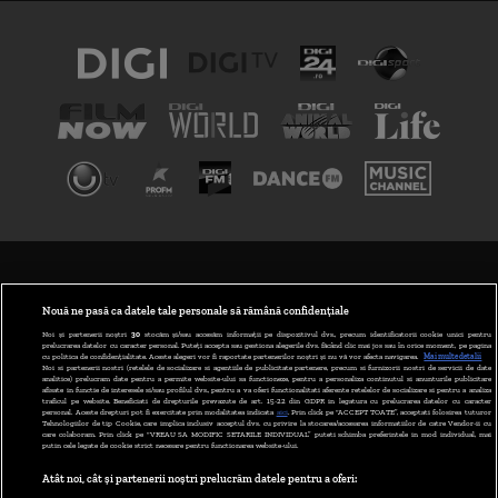
TERMENI ȘI CONDIȚII
POLITICA DE CONFIDENȚIALITATE
Nouă ne pasă ca datele tale personale să rămână confidențiale
Noi și partenerii noștri
30
stocăm și/sau accesăm informații pe dispozitivul dvs., precum identificatorii cookie unici pentru
prelucrarea datelor cu caracter personal. Puteți accepta sau gestiona alegerile dvs. făcând clic mai jos sau în orice moment, pe pagina
ABONARE DIGI TV
cu politica de confidențialitate. Aceste alegeri vor fi raportate partenerilor noștri și nu vă vor afecta navigarea.
Mai multe detalii
Noi si partenerii nostri (retelele de socializare si agentiile de publicitate partenere, precum si furnizorii nostri de servicii de date
analitice) prelucram date pentru a permite website-ului sa functioneze, pentru a personaliza continutul si anunturile publicitare
GESTIONAȚI PREFERINȚELE
afisate in functie de interesele si/sau profilul dvs., pentru a va oferi functionalitati aferente retelelor de socializare si pentru a analiza
traficul pe website. Beneficiati de drepturile prevazute de art. 15-22 din GDPR in legatura cu prelucrarea datelor cu caracter
personal. Aceste drepturi pot fi exercitate prin modalitatea indicata
aici
. Prin click pe “ACCEPT TOATE”, acceptati folosirea tuturor
CODUL DIGI24
Tehnologiilor de tip Cookie, care implica inclusiv acceptul dvs. cu privire la stocarea/accesarea informatiilor de catre Vendor-ii cu
care colaboram. Prin click pe “VREAU SA MODIFIC SETARILE INDIVIDUAL” puteti schimba preferintele in mod individual, mai
putin cele legate de cookie strict necesare pentru functionarea website-ului.
CAMERE WEB
Atât noi, cât și partenerii noștri prelucrăm datele pentru a oferi:
CONTACT/INFO