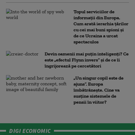
Topul serviciilor de
informații din Europa.
Cum arată ierarhia țărilor
cu cei mai buni spioni și
de ce Ucraina a urcat
spectaculos
Devin oamenii mai puțin inteligenți? Ce
este „efectul Flynn invers” și de ce îi
îngrijorează pe cercetători
„Un singur copil este de
ajuns”. Europa
îmbătrânește. Cine va
susține sistemele de
pensii în viitor?
DIGI ECONOMIC