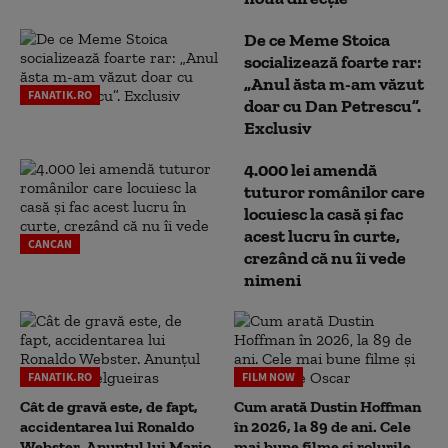
De ce Meme Stoica
socializează foarte rar:
„Anul ăsta m-am văzut
FANATIK.RO
doar cu Dan Petrescu”.
Exclusiv
4.000 lei amendă
tuturor românilor care
locuiesc la casă și fac
acest lucru în curte,
CANCAN
crezând că nu îi vede
nimeni
FANATIK.RO
FILM NOW
Cât de gravă este, de fapt,
Cum arată Dustin Hoffman
accidentarea lui Ronaldo
în 2026, la 89 de ani. Cele
Webster. Anunțul lui Mario
mai bune filme și rolurile