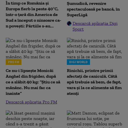
În timp ce România și
Șumudică, revenire
Europa fierb la peste 40°C,
spectaculoasă pe bancă, în
într-o țară din America de
SuperLigă
Sud a început o ninsoare ca-
Descarcă aplicația Digi
n povești: Pârtiile s-au...
Sport
PRO FM
DIGI WORLD
Ce nu-i lipsește Monicăi
Rinichii, printre primii
Anghel din frigider, după
afectați de caniculă. Câtă
ce a slăbit 40 kg: “Știu ce să
apă trebuie să bem, de fapt,
mănânc. Nu mai fac ca
vara și la ce alimente să fim
înainte”
atenți
Descarcă aplicația Pro FM