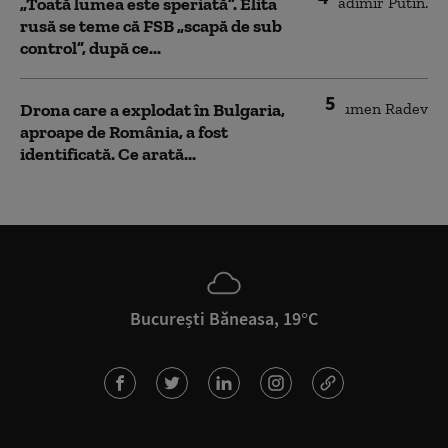
„Toată lumea este speriată”. Elita
rusă se teme că FSB „scapă de sub
control”, după ce...
5
Drona care a explodat în Bulgaria,
aproape de România, a fost
identificată. Ce arată...
București Băneasa, 19°C