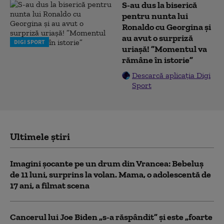
S-au dus la biserică
pentru nunta lui
Ronaldo cu Georgina și
au avut o surpriză
DIGI SPORT
uriașă! ”Momentul va
rămâne în istorie”
Descarcă aplicația Digi
Sport
Ultimele știri
Imagini șocante pe un drum din Vrancea: Bebeluș
de 11 luni, surprins la volan. Mama, o adolescentă de
17 ani, a filmat scena
Cancerul lui Joe Biden „s-a răspândit” şi este „foarte