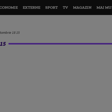
CONOMIE
EXTERNE
SPORT
TV
MAGAZIN
MAI MU
ctombrie 18 15
15