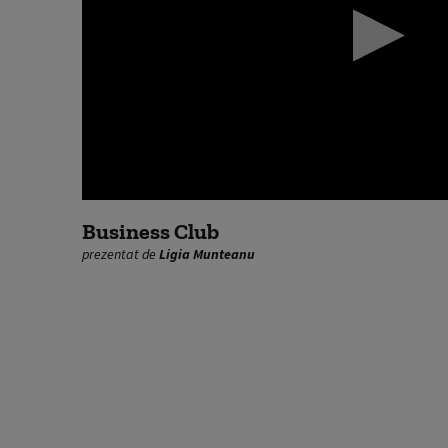
0
seconds
Business Club
of
prezentat de
Ligia Munteanu
0
seconds
Volume
90%