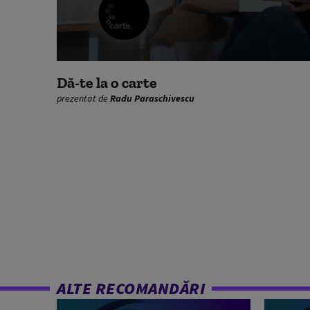
0
seconds
Dă-te la o carte
of
prezentat de
Radu Paraschivescu
10
minutes,
22
seconds
Volume
90%
ALTE RECOMANDĂRI