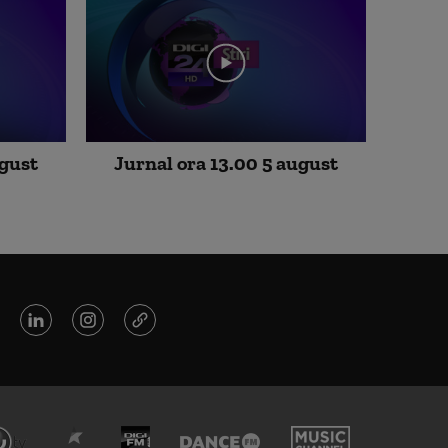
Da-te la o carte 2 februarie 19
50
ugust
Jurnal ora 13.00 5 august
Da-te la o carte 19 ianuarie 19
50
Da-te la o carte 5 ianuarie 19