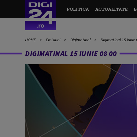
POLITICĂ
ACTUALITATE
E
HOME
Emisiuni
Digimatinal
Digimatinal 15 iunie 
DIGIMATINAL 15 IUNIE 08 00