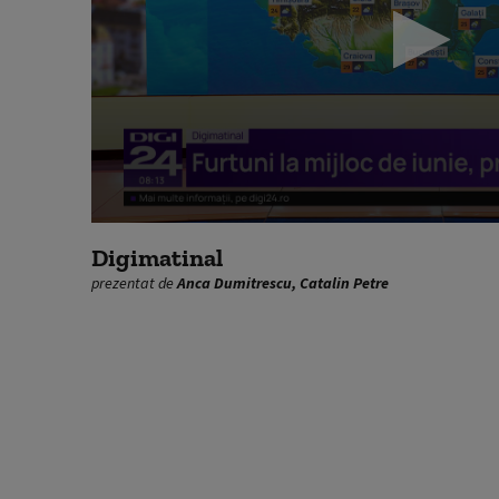
0
seconds
Digimatinal
of
prezentat de
Anca Dumitrescu, Catalin Petre
1
hour,
28
seconds
Volume
90%