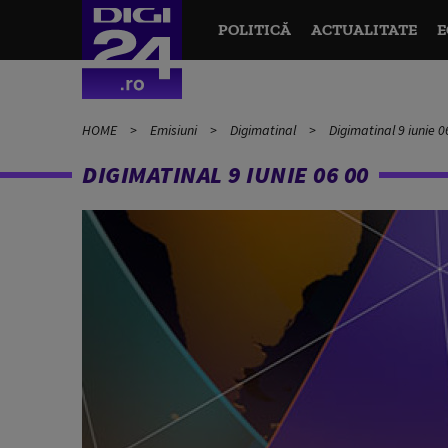
POLITICĂ
ACTUALITATE
E
HOME
Emisiuni
Digimatinal
Digimatinal 9 iunie 0
DIGIMATINAL 9 IUNIE 06 00