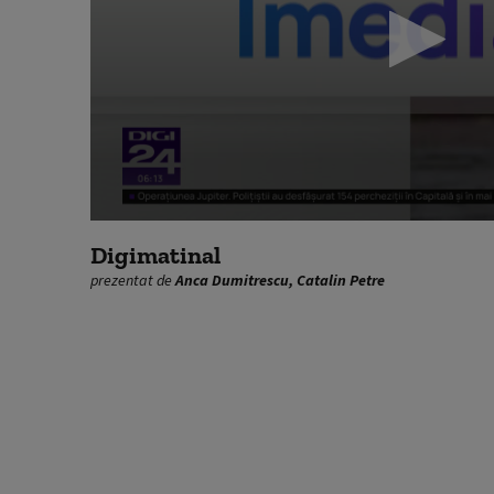
0
seconds
Digimatinal
of
prezentat de
Anca Dumitrescu, Catalin Petre
1
hour,
2
minutes,
15
seconds
Volume
90%