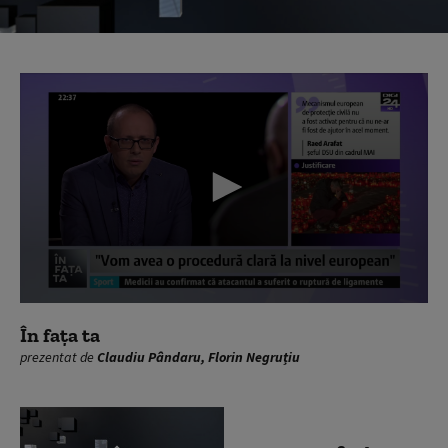
0
seconds
În fața ta
of
prezentat de
Claudiu Pândaru, Florin Negruțiu
0
seconds