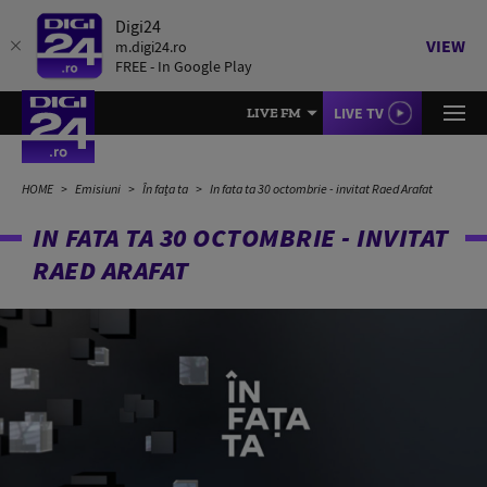
Digi24
VIEW
m.digi24.ro
FREE - In Google Play
LIVE TV
LIVE FM
HOME
Emisiuni
În fața ta
In fata ta 30 octombrie - invitat Raed Arafat
IN FATA TA 30 OCTOMBRIE - INVITAT
RAED ARAFAT