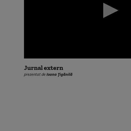
0
seconds
Jurnal extern
of
prezentat de
Ioana Ţigănilă
0
seconds
Volume
90%