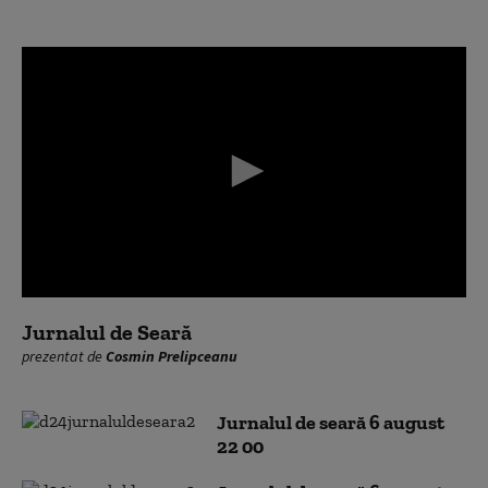
0
seconds
Jurnalul de Seară
of
prezentat de
Cosmin Prelipceanu
0
seconds
Jurnalul de seară 6 august
22 00