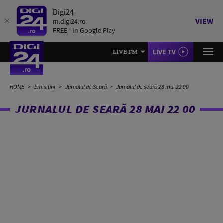
Digi24
VIEW
m.digi24.ro
FREE - In Google Play
LIVE TV
LIVE FM
HOME
Emisiuni
Jurnalul de Seară
Jurnalul de seară 28 mai 22 00
JURNALUL DE SEARĂ 28 MAI 22 00