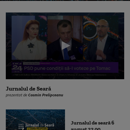
0
seconds
Jurnalul de Seară
of
prezentat de
Cosmin Prelipceanu
0
seconds
Jurnalul de seară 6
august 22 00