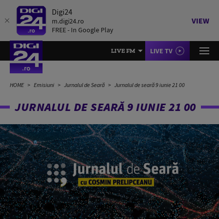
Digi24
VIEW
m.digi24.ro
FREE - In Google Play
LIVE TV
LIVE FM
HOME
Emisiuni
Jurnalul de Seară
Jurnalul de seară 9 iunie 21 00
JURNALUL DE SEARĂ 9 IUNIE 21 00