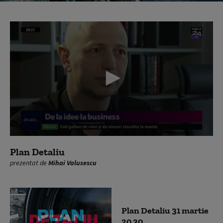
0
seconds
Plan Detaliu
of
prezentat de
Mihai Valusescu
0
seconds
Plan Detaliu 31 martie
20 30