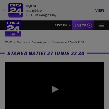
Digi24
VIEW
m.digi24.ro
FREE - In Google Play
LIVE TV
LIVE FM
HOME
Emisiuni
Starea Nației
Starea Natiei 27 iunie 22 30
STAREA NATIEI 27 IUNIE 22 30