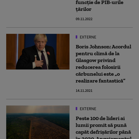
funcție de PIB-urile
țărilor
09.11.2022
EXTERNE
Boris Johnson: Acordul
pentru climă de la
Glasgow privind
reducerea folosirii
cărbunelui este „o
realizare fantastică”
14.11.2021
EXTERNE
Peste 100 de lideri ai
lumii promit să pună
capăt defrișărilor până
în 2030. Angajamentul,