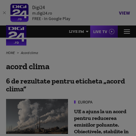
Digi24
VIEW
m.digi24.ro
FREE - In Google Play
LIVE TV
LIVE FM
HOME
Acord clima
acord clima
6 de rezultate pentru eticheta
acord
clima
EUROPA
UE a ajuns la un acord
pentru reducerea
emisiilor poluante.
Obiectivele, stabilite în