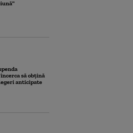
iună''
uspenda
încerca să obţină
egeri anticipate