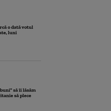
rcă o dată votul
te, luni
buni" să îi lăsăm
itanie să plece