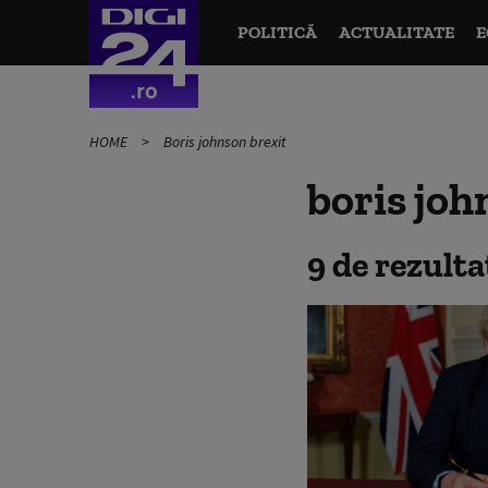
POLITICĂ
ACTUALITATE
E
HOME
Boris johnson brexit
boris joh
9 de rezult