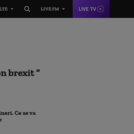
LIVE TV
LTE
LIVE FM
on brexit
neri. Ce se va
e