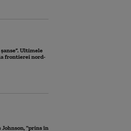
i șanse”. Ultimele
ia frontierei nord-
 Johnson, ''prins în