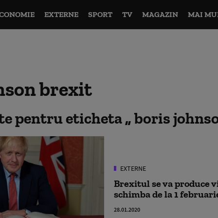
CONOMIE
EXTERNE
SPORT
TV
MAGAZIN
MAI MU
nson brexit
ate pentru eticheta
boris johns
EXTERNE
Brexitul se va produce vi
schimba de la 1 februari
28.01.2020