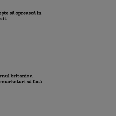
şte să oprească în
xit
rnul britanic a
ermarketuri să facă