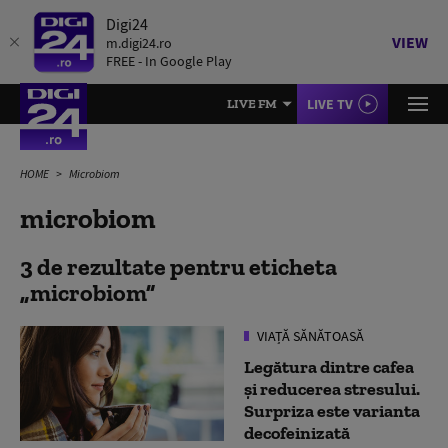
Digi24
VIEW
m.digi24.ro
FREE - In Google Play
LIVE TV
LIVE FM
HOME
Microbiom
microbiom
3 de rezultate pentru eticheta
microbiom
VIAȚĂ SĂNĂTOASĂ
Legătura dintre cafea
și reducerea stresului.
Surpriza este varianta
decofeinizată