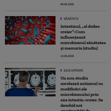
09.05.2026
SĂNĂTATE
Intestinul, „al doilea
creier”: Cum
influențează
microbiomul sănătatea
și memoria (studiu)
13.04.2026
DESCOPERIRI
Un nou studiu
corelează autismul cu
modificări ale
microbiomului prin
axa intestin-creier. Se
deschid noi
oportunităţi de