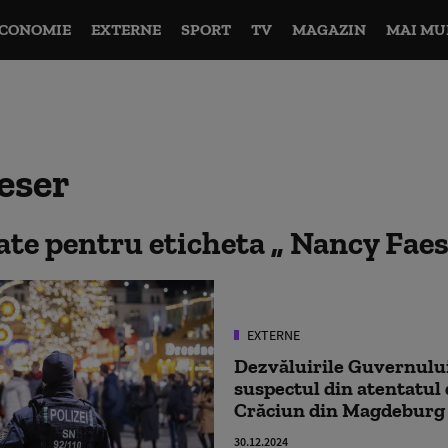
CONOMIE
EXTERNE
SPORT
TV
MAGAZIN
MAI MU
eser
tate pentru eticheta
Nancy Fae
EXTERNE
Dezvăluirile Guvernulu
suspectul din atentatul 
Crăciun din Magdeburg
30.12.2024