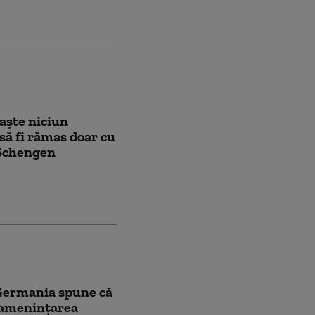
aşte niciun
să fi rămas doar cu
 Schengen
 Germania spune că
” amenințarea