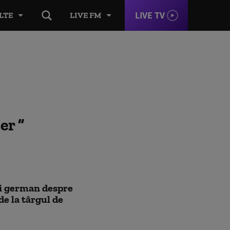
LIVE TV
LTE
LIVE FM
ser
i german despre
de la târgul de