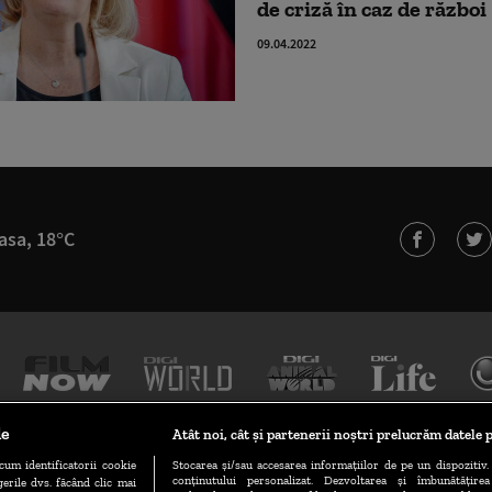
de criză în caz de război
09.04.2022
asa, 18°C
le
Atât noi, cât și partenerii noștri prelucrăm datele p
cum identificatorii cookie
Stocarea și/sau accesarea informațiilor de pe un dispozitiv. 
conținutului personalizat. Dezvoltarea și îmbunătățire
erile dvs. făcând clic mai
TERMENI ȘI CONDIȚII
POLITICA DE CONFIDENȚIALITATE