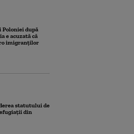
i Poloniei după
ia e acuzată că
ro imigranților
erea statutului de
efugiații din