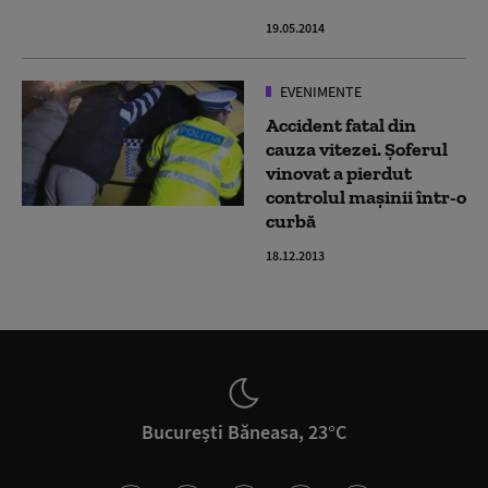
19.05.2014
EVENIMENTE
Accident fatal din
cauza vitezei. Șoferul
vinovat a pierdut
controlul mașinii într-o
curbă
18.12.2013
București Băneasa, 23°C