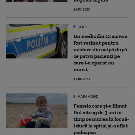
26.07.2023
ȘTIRI
Un medic din Craiova a
fost reținut pentru
ucidere din culpă după
ce patru pacienți pe
care i-a operat au
murit
11.04.2023
MAPAMOND
Femeia care și-a filmat
fiul vitreg de 3 ani în
timp ce murea în loc să-
l ducă la spital și-a aflat
pedeapsa