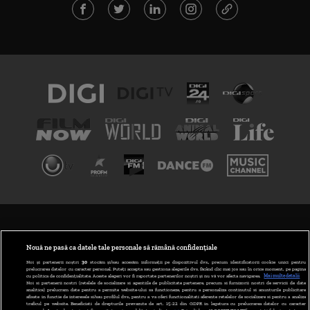
TERMENI ȘI CONDIȚII
POLITICA DE CONFIDENȚIALITATE
Nouă ne pasă ca datele tale personale să rămână confidențiale
Noi și partenerii noștri
30
stocăm și/sau accesăm informații pe dispozitivul dvs., precum identificatorii cookie unici pentru
prelucrarea datelor cu caracter personal. Puteți accepta sau gestiona alegerile dvs. făcând clic mai jos sau în orice moment, pe pagina
ABONARE DIGI TV
cu politica de confidențialitate. Aceste alegeri vor fi raportate partenerilor noștri și nu vă vor afecta navigarea.
Mai multe detalii
Noi si partenerii nostri (retelele de socializare si agentiile de publicitate partenere, precum si furnizorii nostri de servicii de date
analitice) prelucram date pentru a permite website-ului sa functioneze, pentru a personaliza continutul si anunturile publicitare
GESTIONAȚI PREFERINȚELE
afisate in functie de interesele si/sau profilul dvs., pentru a va oferi functionalitati aferente retelelor de socializare si pentru a analiza
traficul pe website. Beneficiati de drepturile prevazute de art. 15-22 din GDPR in legatura cu prelucrarea datelor cu caracter