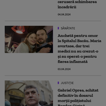
ceruseră schimbarea
încadrării
04.04.2024
SĂNĂTATE
Anchetă pentru omor
la Spitalul Bacău. Maria
avortase, dar trei
medici nu au crezut-o
și au operat-o pentru
fierea inflamată
03.04.2024
JUSTIȚIE
Gabriel Oprea, achitat
definitiv în dosarul
morții polițistului
Bogdan Gigină