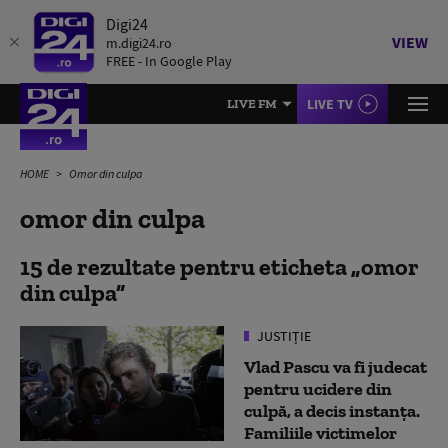
Digi24
VIEW
m.digi24.ro
FREE - In Google Play
LIVE TV
LIVE FM
HOME
Omor din culpa
omor din culpa
15 de rezultate pentru eticheta
omor
din culpa
JUSTIȚIE
Vlad Pascu va fi judecat
pentru ucidere din
culpă, a decis instanța.
Familiile victimelor