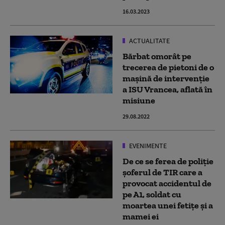
16.03.2023
ACTUALITATE
Bărbat omorât pe
trecerea de pietoni de o
mașină de intervenție
a ISU Vrancea, aflată în
misiune
29.08.2022
EVENIMENTE
De ce se ferea de poliție
șoferul de TIR care a
provocat accidentul de
pe A1, soldat cu
moartea unei fetițe și a
mamei ei