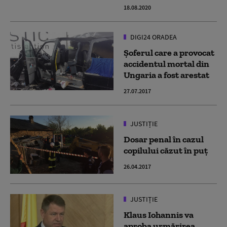
18.08.2020
DIGI24 ORADEA
Şoferul care a provocat
accidentul mortal din
Ungaria a fost arestat
27.07.2017
JUSTIȚIE
Dosar penal în cazul
copilului căzut în puț
26.04.2017
JUSTIȚIE
Klaus Iohannis va
aproba urmărirea