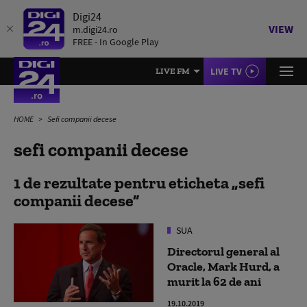
Digi24
VIEW
m.digi24.ro
FREE - In Google Play
LIVE TV
LIVE FM
HOME
Sefi companii decese
sefi companii decese
1 de rezultate pentru eticheta
sefi
companii decese
SUA
Directorul general al
Oracle, Mark Hurd, a
murit la 62 de ani
19.10.2019