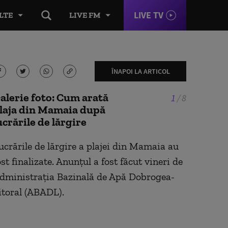
LIVE TV
LTE
LIVE FM
ÎNAPOI LA ARTICOL
alerie foto: Cum arată
1
/
8
laja din Mamaia după
ucrările de lărgire
ucrările de lărgire a plajei din Mamaia au
ost finalizate. Anunțul a fost făcut vineri de
dministrația Bazinală de Apă Dobrogea-
itoral (ABADL).