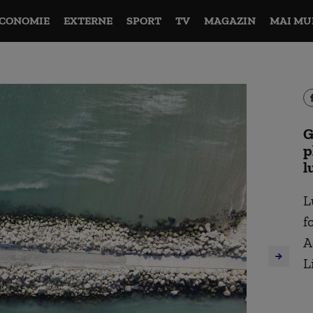
CONOMIE
EXTERNE
SPORT
TV
MAGAZIN
MAI MU
G
p
l
L
f
A
L