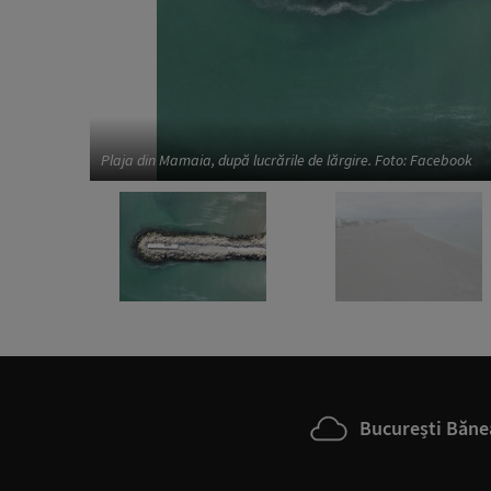
Plaja din Mamaia, după lucrările de lărgire. Foto: Facebook
București Băne