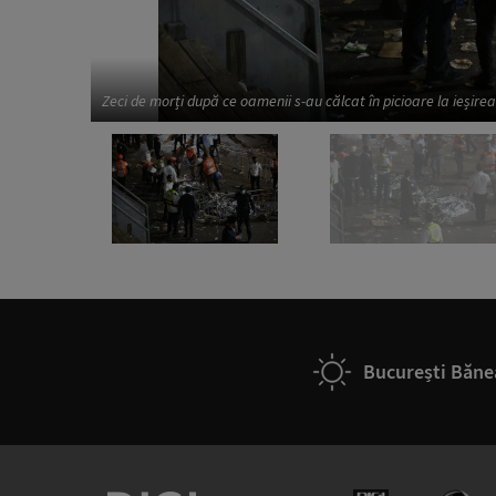
Zeci de morți după ce oamenii s-au călcat în picioare la ieșire
București Băne