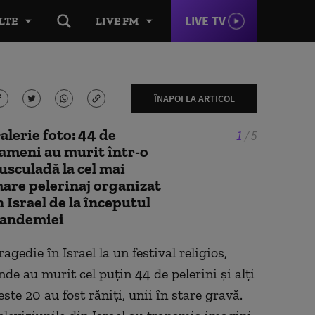
LIVE TV
LTE
LIVE FM
ÎNAPOI LA ARTICOL
alerie foto: 44 de
1
/
5
ameni au murit într-o
usculadă la cel mai
are pelerinaj organizat
n Israel de la începutul
andemiei
ragedie în Israel la un festival religios,
nde au murit cel puțin 44 de pelerini și alți
este 20 au fost răniți, unii în stare gravă.