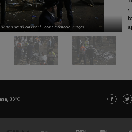
T
ș
b
a
a de pe o arenă din Israel. Foto: Profimedia Images
Ze
asa, 33°C