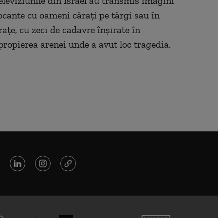
eleviziunile din Israel au transmis imagini
ocante cu oameni cărați pe tărgi sau în
rațe, cu zeci de cadavre înșirate în
propierea arenei unde a avut loc tragedia.
ci de morți după ce oamenii s-au călcat în picioare la ieșirea de pe o arenă din