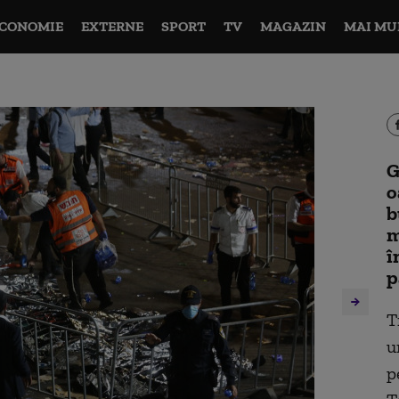
CONOMIE
EXTERNE
SPORT
TV
MAGAZIN
MAI MU
G
o
b
m
î
p
T
u
p