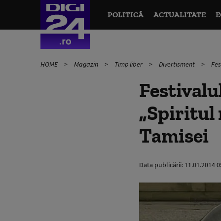
POLITICĂ
ACTUALITATE
E
HOME
Magazin
Timp liber
Divertisment
Fes
Festivalu
„Spiritul 
Tamisei
Data publicării:
11.01.2014 0