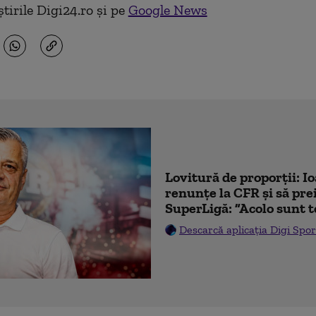
tirile Digi24.ro și pe
Google News
Lovitură de proporții: I
renunțe la CFR și să prei
SuperLigă: ”Acolo sunt t
Descarcă aplicația Digi Spor