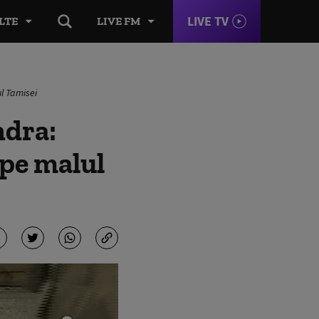
LIVE TV
LTE
LIVE FM
ul Tamisei
ndra:
i pe malul