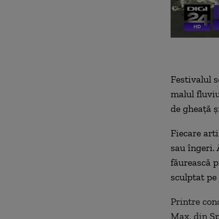
Festivalul 
malul fluviu
de gheaţă şi
Fiecare arti
sau îngeri. 
făurească p
sculptat pe
Printre con
Max, din Sp