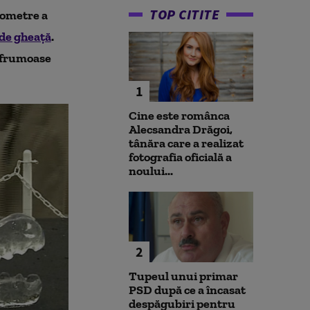
TOP CITITE
mometre a
 de gheaţă
.
i frumoase
1
Cine este românca
Alecsandra Drăgoi,
tânăra care a realizat
fotografia oficială a
noului...
2
Tupeul unui primar
PSD după ce a încasat
despăgubiri pentru