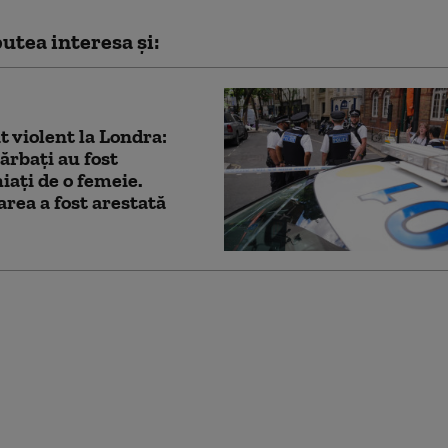
utea interesa și:
t violent la Londra:
ărbaţi au fost
iaţi de o femeie.
rea a fost arestată
 Family Fest 2026:
0.000 de participanți
nstrat că e mai fain
nă