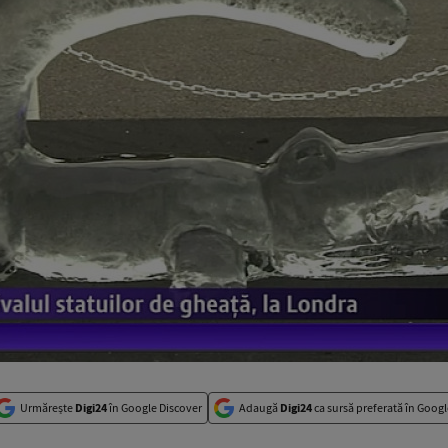
Urmărește
Digi24
în Google Discover
Adaugă
Digi24
ca sursă preferată în Googl