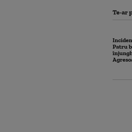
Te-ar p
Inciden
Patru b
înjungh
Agresoa
Wonder
Peste 7
au demo
împreu