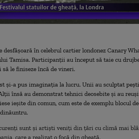
se desfăşoară în celebrul cartier londonez Canary Wha
lui Tamisa. Participanţii au început să taie cu drujbe
 să le finiseze încă de vineri.
st şi-a pus imaginaţia la lucru. Unii au sculptat peşt
Alţii însă au demonstrat tehnici deosebite şi au reuşi
iese ieşite din comun, cum este de exemplu blocul d
 dinăuntru.
curenţi sunt şi artişti veniţi din ţări cu climă mai bl
ania, care a realizat o focă din gheaţă.