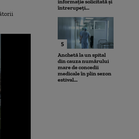
informație solicitată și
întrerupeți...
ătorii
5
Anchetă la un spital
din cauza numărului
mare de concedii
medicale în plin sezon
estival...