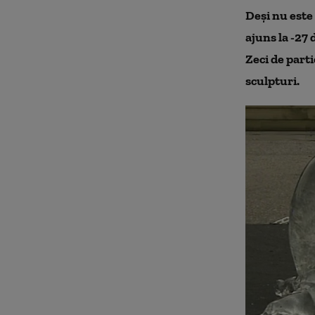
Deşi nu este
ajuns la -27 
Zeci de parti
sculpturi.