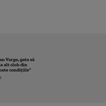
oan Varga, gata să
a alt club din
oate condițiile”
t