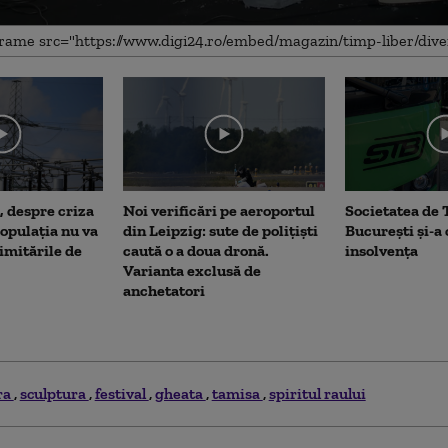
me
, despre criza
Noi verificări pe aeroportul
Societatea de 
opulația nu va
din Leipzig: sute de polițiști
București și-a
limitările de
caută o a doua dronă.
insolvența
Varianta exclusă de
anchetatori
ra
sculptura
festival
gheata
tamisa
spiritul raului