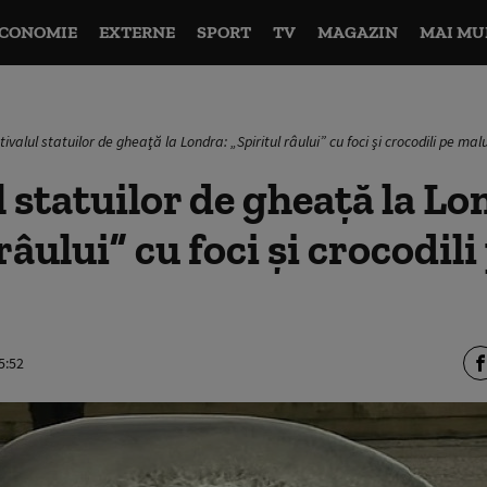
CONOMIE
EXTERNE
SPORT
TV
MAGAZIN
MAI MU
tivalul statuilor de gheaţă la Londra: „Spiritul râului” cu foci şi crocodili pe mal
l statuilor de gheaţă la Lo
râului” cu foci şi crocodil
5:52