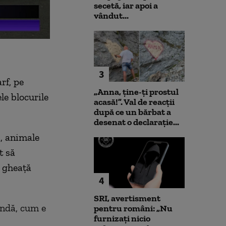
secetă, iar apoi a
vândut...
3
rf, pe
„Anna, ţine-ţi prostul
le blocurile
acasă!”. Val de reacții
după ce un bărbat a
desenat o declarație...
i, animale
t să
e gheaţă
4
SRI, avertisment
ândă, cum e
pentru români: „Nu
furnizați nicio