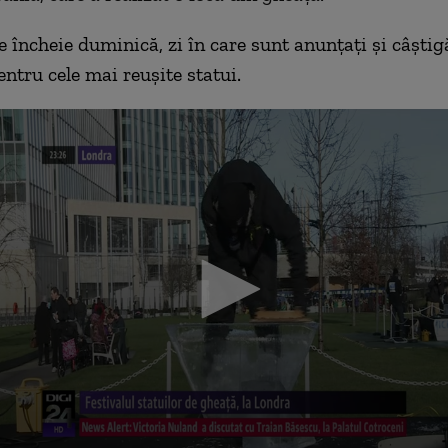
e încheie duminică, zi în care sunt anunţaţi şi câştig
entru cele mai reuşite statui.