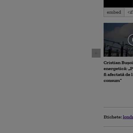
0
embed
seconds
of
57
seconds
Volu
90%
Cristian Bușoi
energetică: „P
fi afectată de 
consum”
Etichete:
lond