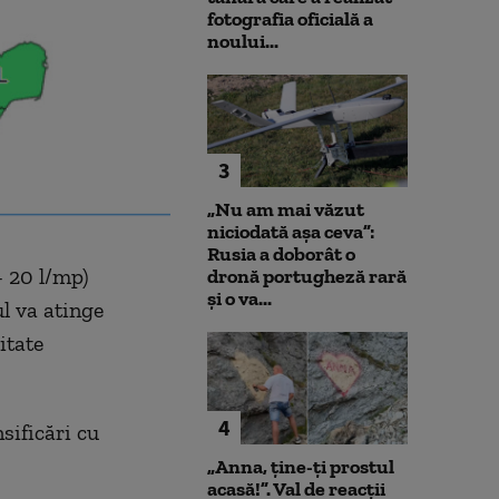
fotografia oficială a
noului...
3
„Nu am mai văzut
niciodată așa ceva”:
Rusia a doborât o
- 20 l/mp)
dronă portugheză rară
și o va...
ul va atinge
itate
4
sificări cu
„Anna, ţine-ţi prostul
acasă!”. Val de reacții