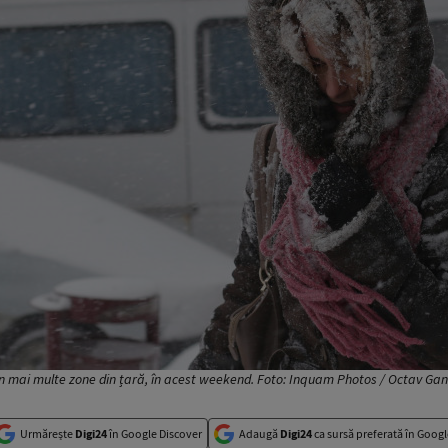
 în mai multe zone din țară, în acest weekend. Foto: Inquam Photos / Octav Ga
Urmărește
Digi24
în Google Discover
Adaugă
Digi24
ca sursă preferată în Googl