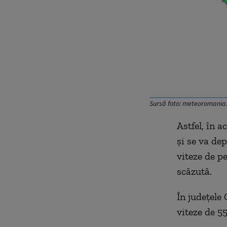
Sursă foto: meteoromania
Astfel, în a
şi se va de
viteze de pe
scăzută.
În județele 
viteze de 55