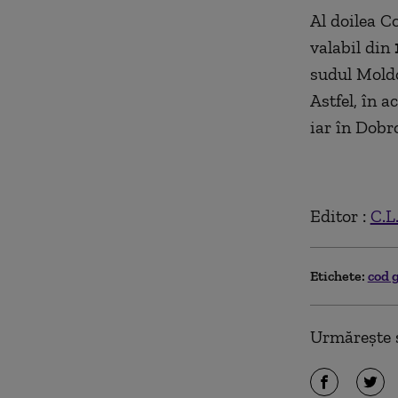
Al doilea Co
valabil din
sudul Moldo
Astfel, în a
iar în Dobr
Editor :
C.L
Etichete:
cod 
Urmărește ș