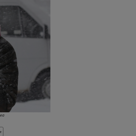
nea
e