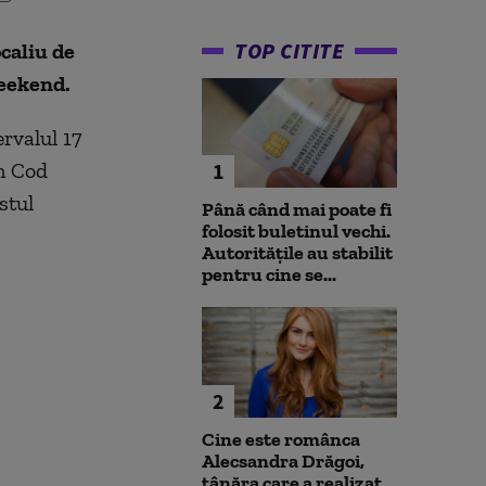
TOP CITITE
ocaliu de
 weekend.
rvalul 17
un Cod
1
stul
Până când mai poate fi
folosit buletinul vechi.
Autoritățile au stabilit
pentru cine se...
2
Cine este românca
Alecsandra Drăgoi,
tânăra care a realizat