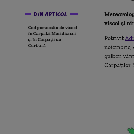
DIN ARTICOL
Meteorologi
viscol și n
Cod portocaliu de viscol
în Carpații Meridionali
Potrivit
Adm
și în Carpații de
Curbură
noiembrie, 
galben vânt,
Carpaţilor 