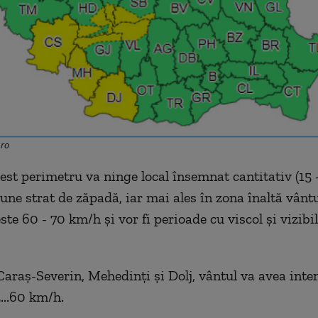
.ro
cest perimetru va ninge local însemnat cantitativ (15 
pune strat de zăpadă, iar mai ales în zona înaltă vânt
ste 60 - 70 km/h şi vor fi perioade cu viscol şi vizibil
Caraș-Severin, Mehedinți și Dolj, vântul va avea inten
...60 km/h.