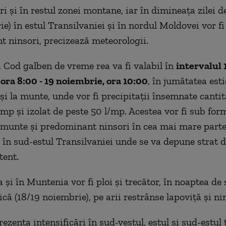
ori și în restul zonei montane, iar în dimineața zilei 
e) în estul Transilvaniei și în nordul Moldovei vor fi
 ninsori, precizează meteorologii.
a Cod galben de vreme rea va fi valabil în
intervalul 
ora 8:00 - 19 noiembrie, ora 10:00
, în jumătatea esti
 şi la munte, unde vor fi precipitaţii însemnate cantita
/mp şi izolat de peste 50 l/mp. Acestea vor fi sub for
 munte şi predominant ninsori în cea mai mare parte
 în sud-estul Transilvaniei unde se va depune strat 
tent.
 și în Muntenia vor fi ploi și trecător, în noaptea d
că (18/19 noiembrie), pe arii restrânse lapoviță și ni
ezenta intensificări în sud-vestul, estul și sud-estul 