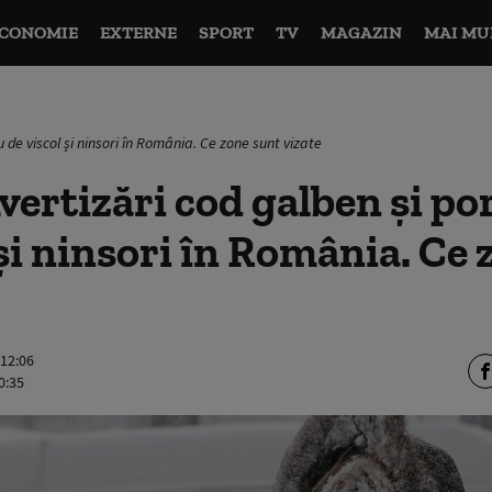
CONOMIE
EXTERNE
SPORT
TV
MAGAZIN
MAI MU
 de viscol și ninsori în România. Ce zone sunt vizate
rtizări cod galben și po
 și ninsori în România. Ce
 12:06
0:35