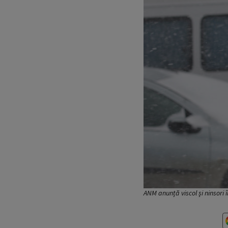
ANM anunță viscol și ninsori