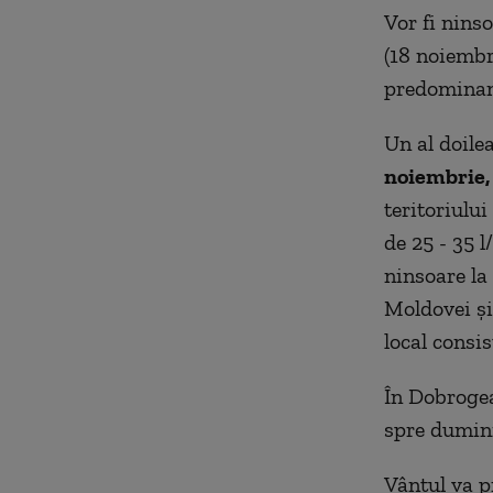
Vor fi nins
(18 noiembri
predominant
Un al doile
noiembrie, 
teritoriului
de 25 - 35 l
ninsoare la
Moldovei şi
local consis
În Dobrogea
spre dumini
Vântul va pr