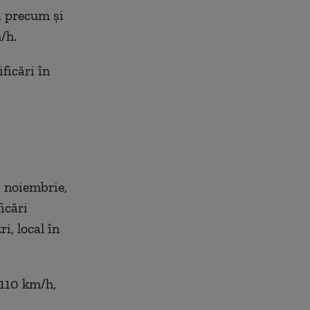
, precum și
/h.
ficări în
9 noiembrie,
icări
i, local în
- 110 km/h,