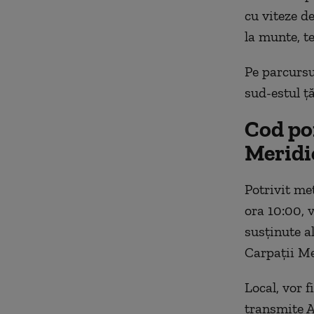
cu viteze d
la munte, te
Pe parcursu
sud-estul ț
Cod po
Meridio
Potrivit met
ora 10:00, 
susţinute al
Carpaţii Me
Local, vor f
transmite 