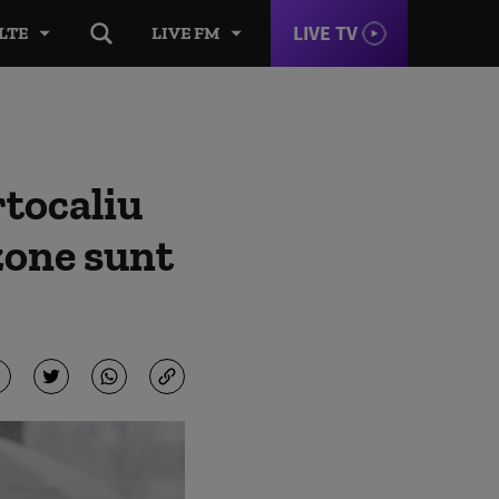
LIVE TV
LTE
LIVE FM
rtocaliu
 zone sunt