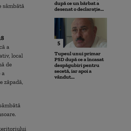
după ce un bărbat a
de sâmbătă
desenat o declarație...
18
5
că a
Tupeul unui primar
tiv, local
PSD după ce a încasat
mă de
despăgubiri pentru
secetă, iar apoi a
 a
vândut...
de zăpadă,
e sâmbătă
nsoare.
teritoriului