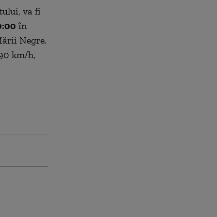
ului, va fi
0:00
în
Mării Negre.
 90 km/h,