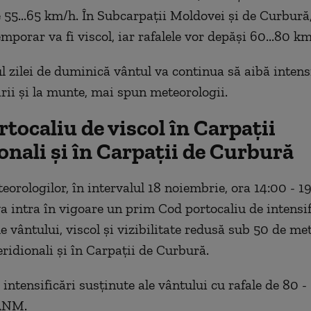
e 55...65 km/h. În Subcarpații Moldovei și de Curbură
mporar va fi viscol, iar rafalele vor depăși 60...80 km
l zilei de duminică vântul va continua să aibă intensi
ării și la munte, mai spun meteorologii.
rtocaliu
de viscol în Carpații
nali și în Carpații de Curbură
eorologilor, în intervalul 18 noiembrie, ora 14:00 - 1
va intra în vigoare un prim Cod portocaliu de intensif
e vântului, viscol şi vizibilitate redusă sub 50 de metr
ridionali şi în Carpaţii de Curbură.
i intensificări susţinute ale vântului cu rafale de 80 
ANM.