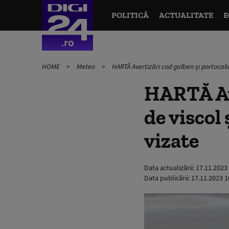
POLITICĂ
ACTUALITATE
E
HOME
Meteo
HARTĂ Avertizări cod galben și portocaliu
HARTĂ Ave
de viscol
vizate
Data actualizării:
17.11.2023
Data publicării:
17.11.2023 1