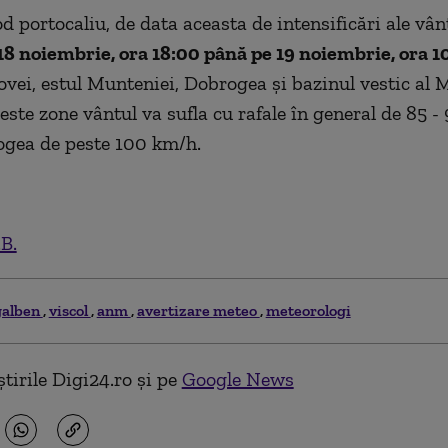
d portocaliu, de data aceasta de intensificări ale vânt
18 noiembrie, ora 18:00 până pe 19 noiembrie, ora 1
vei, estul Munteniei, Dobrogea şi bazinul vestic al 
ceste zone vântul va sufla cu rafale în general de 85 -
ogea de peste 100 km/h.
.B.
galben
viscol
anm
avertizare meteo
meteorologi
tirile Digi24.ro și pe
Google News