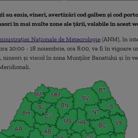
i au emis, vineri, avertizări cod galben și cod port
insori în mai multe zone ale țării, valabile în acest
inistrației Naționale de Meteorologie
(ANM), în inte
ora 20:00 - 18 noiembrie, ora 8:00, va fi în vigoare 
 ninsori şi viscol în zona Munţilor Banatului şi în ve
Meridionali.