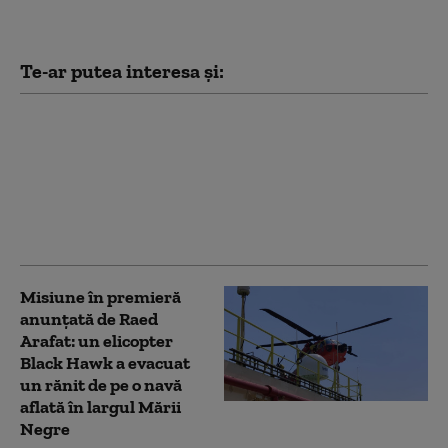
Te-ar putea interesa și:
Cod portocaliu de
caniculă în București și
Ilfov, cu temperaturi de
până la 38 de grade.
Recomandările ISU
pentru populație
Misiune în premieră
anunțată de Raed
Arafat: un elicopter
Black Hawk a evacuat
un rănit de pe o navă
aflată în largul Mării
Negre