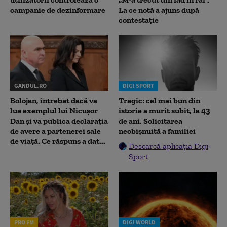
campanie de dezinformare
La ce notă a ajuns după
contestație
GANDUL.RO
DIGI SPORT
Bolojan, întrebat dacă va
Tragic: cel mai bun din
lua exemplul lui Nicușor
istorie a murit subit, la 43
Dan și va publica declarația
de ani. Solicitarea
de avere a partenerei sale
neobișnuită a familiei
de viață. Ce răspuns a dat...
Descarcă aplicația Digi
Sport
PRO FM
DIGI WORLD