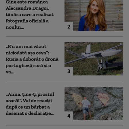
Cine este românca
Alecsandra Drăgoi,
tânăra care a realizat
fotografia oficială a
2
noului...
„Nu am mai văzut
niciodată așa ceva”:
Rusia a doborât o dronă
portugheză rară și o
3
va...
„Anna, ţine-ţi prostul
acasă!”. Val de reacții
după ce un bărbat a
desenat o declarație...
4