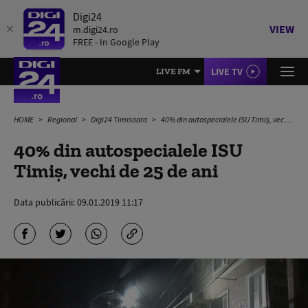
Digi24
VIEW
m.digi24.ro
FREE - In Google Play
LIVE TV
LIVE FM
HOME
Regional
Digi24 Timisoara
40% din autospecialele ISU Timiș, vechi de 25 de ani
40% din autospecialele ISU
Timiș, vechi de 25 de ani
Data publicării:
09.01.2019 11:17