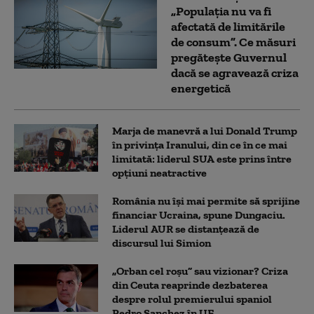
„Populația nu va fi
afectată de limitările
de consum”. Ce măsuri
pregătește Guvernul
dacă se agravează criza
energetică
Marja de manevră a lui Donald Trump
în privința Iranului, din ce în ce mai
limitată: liderul SUA este prins între
opțiuni neatractive
România nu își mai permite să sprijine
financiar Ucraina, spune Dungaciu.
Liderul AUR se distanțează de
discursul lui Simion
„Orban cel roșu” sau vizionar? Criza
din Ceuta reaprinde dezbaterea
despre rolul premierului spaniol
Pedro Sanchez în UE