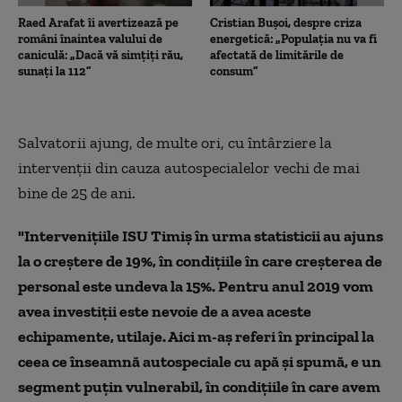
Raed Arafat îi avertizează pe
Cristian Bușoi, despre criza
români înaintea valului de
energetică: „Populația nu va fi
caniculă: „Dacă vă simțiți rău,
afectată de limitările de
sunați la 112”
consum”
Salvatorii ajung, de multe ori, cu întârziere la
intervenţii din cauza autospecialelor vechi de mai
bine de 25 de ani.
"Intervenițiile ISU Timiș în urma statisticii au ajuns
la o creștere de 19%, în condițiile în care creșterea de
personal este undeva la 15%. Pentru anul 2019 vom
avea investiții este nevoie de a avea aceste
echipamente, utilaje. Aici m-aș referi în principal la
ceea ce înseamnă autospeciale cu apă și spumă, e un
segment puțin vulnerabil, în condițiile în care avem