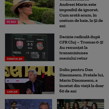
Andreei Marin este
imposibil de ignorat.
Cum arată acum, în
costum de baie, la 51 de
PE ROZ
ani
Decizie radicală după
CFR Cluj – Tromso 0-5!
Au renunțat la
transmisiunea
meciului retur
FANATIK.RO
Doliu pentru Dan
Diaconescu. Fratele lui,
Mario Diaconescu, a
încetat din viață la doar
60 de ani
CANCAN