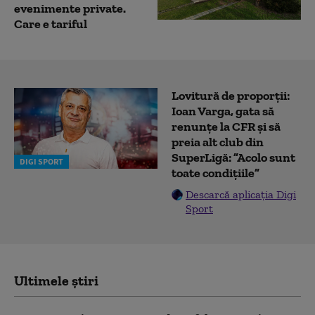
evenimente private.
Care e tariful
Lovitură de proporții:
Ioan Varga, gata să
renunțe la CFR și să
preia alt club din
SuperLigă: ”Acolo sunt
DIGI SPORT
toate condițiile”
Descarcă aplicația Digi
Sport
Ultimele știri