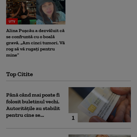
UTV
Alina Pușcău a dezvăluit că
se confruntă cu o boală
gravă. „Am cinci tumori. Vă
rog să vă rugați pentru
mine”
Top Citite
Până când mai poate fi
folosit buletinul vechi.
Autoritățile au stabilit
pentru cine se...
1