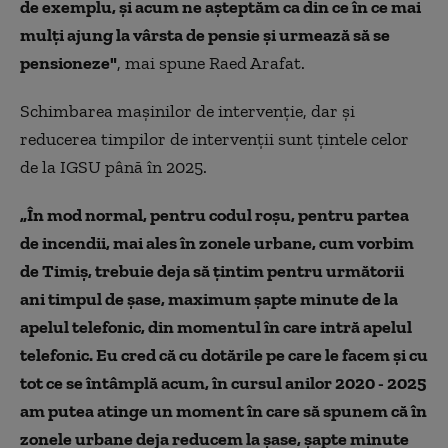
de exemplu, și acum ne așteptăm ca din ce în ce mai
mulți ajung la vârsta de pensie și urmează să se
pensioneze"
, mai spune Raed Arafat.
Schimbarea mașinilor de intervenție, dar și
reducerea timpilor de intervenții sunt țintele celor
de la IGSU până în 2025.
„În mod normal, pentru codul roșu, pentru partea
de incendii, mai ales în zonele urbane, cum vorbim
de Timiș, trebuie deja să țintim pentru următorii
ani timpul de șase, maximum șapte minute de la
apelul telefonic, din momentul în care intră apelul
telefonic. Eu cred că cu dotările pe care le facem și cu
tot ce se întâmplă acum, în cursul anilor 2020 - 2025
am putea atinge un moment în care să spunem că în
zonele urbane deja reducem la șase, șapte minute