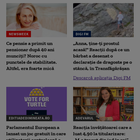
NEWSWEEK
DIGI FM
Ce pensie a primit un
„Anna, ţine-ţi prostul
pensionar după 40 ani
acasă!" Reacţii după ce un
munciți? Noroc cu
bărbat a desenat o
punctele de stabilitate.
declaraţie de dragoste pe o
Altfel, era foarte mică
stâncă, în Transfăgărăşan
Descarcă aplicația Digi FM
EDITIADEDIMINEATA.RO
ADEVARUL
Parlamentul European a
Reacția învățătoarei care a
lansat un joc gratuit în care
luat 4,90 la titularizare:
utilizatorii controlează o
„M-a trecut din iad în rai”.