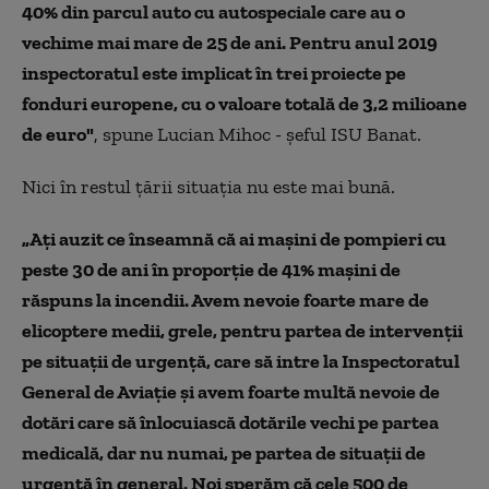
40% din parcul auto cu autospeciale care au o
vechime mai mare de 25 de ani. Pentru anul 2019
inspectoratul este implicat în trei proiecte pe
fonduri europene, cu o valoare totală de 3,2 milioane
de euro"
, spune Lucian Mihoc - şeful ISU Banat.
Nici în restul ţării situaţia nu este mai bună.
„Ați auzit ce înseamnă că ai mașini de pompieri cu
peste 30 de ani în proporție de 41% mașini de
răspuns la incendii. Avem nevoie foarte mare de
elicoptere medii, grele, pentru partea de intervenții
pe situații de urgență, care să intre la Inspectoratul
General de Aviație și avem foarte multă nevoie de
dotări care să înlocuiască dotările vechi pe partea
medicală, dar nu numai, pe partea de situații de
urgență în general. Noi sperăm că cele 500 de