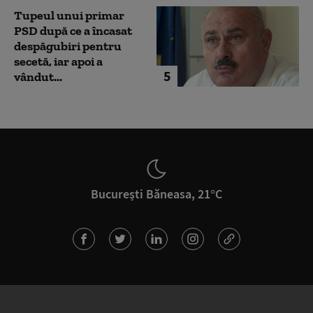
Tupeul unui primar
PSD după ce a încasat
despăgubiri pentru
secetă, iar apoi a
5
vândut...
București Băneasa, 21°C