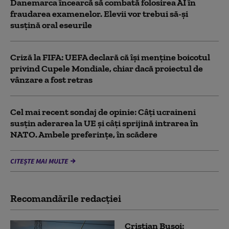
Danemarca încearcă să combată folosirea AI în
fraudarea examenelor. Elevii vor trebui să-şi
susţină oral eseurile
Criză la FIFA: UEFA declară că îşi menţine boicotul
privind Cupele Mondiale, chiar dacă proiectul de
vânzare a fost retras
Cel mai recent sondaj de opinie: Câți ucraineni
susțin aderarea la UE și câți sprijină intrarea în
NATO. Ambele preferințe, în scădere
CITEȘTE MAI MULTE
Recomandările redacţiei
Cristian Bușoi: