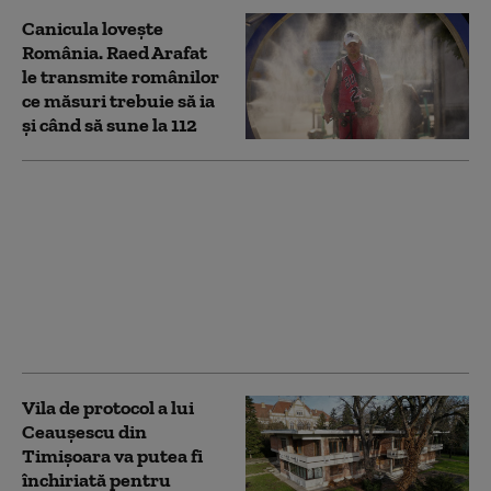
Canicula lovește
România. Raed Arafat
le transmite românilor
ce măsuri trebuie să ia
și când să sune la 112
Aproape 50 de hectare
de vegetație au ars în
Caraș-Severin.
Intervenția va fi
reluată sâmbătă
pentru lichidarea
focarelor
Vila de protocol a lui
Ceauşescu din
Timișoara va putea fi
închiriată pentru