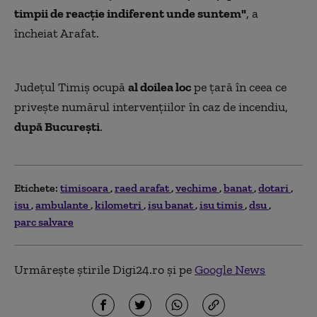
timpii de reacție indiferent unde suntem"
, a
încheiat Arafat.
Judeţul Timiș ocupă
al doilea loc
pe ţară în ceea ce
priveşte numărul intervențiilor în caz de incendiu,
după București
.
Etichete:
timisoara
raed arafat
vechime
banat
dotari
isu
ambulante
kilometri
isu banat
isu timis
dsu
parc salvare
Urmărește știrile Digi24.ro și pe
Google News