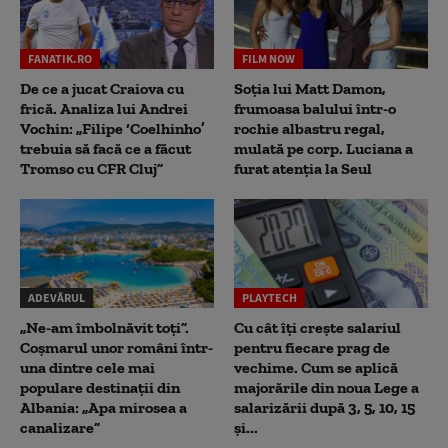
FANATIK.RO
FILM NOW
De ce a jucat Craiova cu
Soția lui Matt Damon,
frică. Analiza lui Andrei
frumoasa balului într-o
Vochin: „Filipe ‘Coelhinho’
rochie albastru regal,
trebuia să facă ce a făcut
mulată pe corp. Luciana a
Tromso cu CFR Cluj”
furat atenția la Seul
ADEVĂRUL
PLAYTECH
„Ne-am îmbolnăvit toți”.
Cu cât îți crește salariul
Coșmarul unor români într-
pentru fiecare prag de
una dintre cele mai
vechime. Cum se aplică
populare destinații din
majorările din noua Lege a
Albania: „Apa mirosea a
salarizării după 3, 5, 10, 15
canalizare”
și...