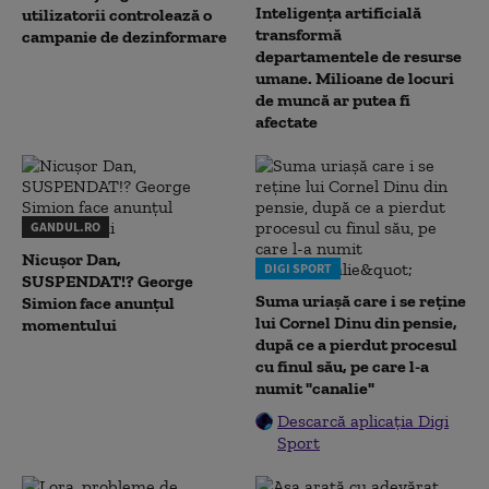
Inteligența artificială
utilizatorii controlează o
transformă
campanie de dezinformare
departamentele de resurse
umane. Milioane de locuri
de muncă ar putea fi
afectate
GANDUL.RO
Nicușor Dan,
DIGI SPORT
SUSPENDAT!? George
Suma uriașă care i se reține
Simion face anunțul
lui Cornel Dinu din pensie,
momentului
după ce a pierdut procesul
cu finul său, pe care l-a
numit "canalie"
Descarcă aplicația Digi
Sport