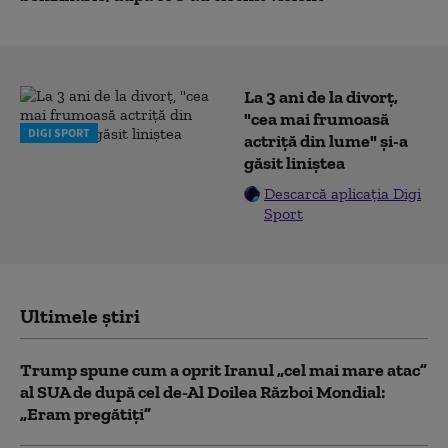
La 3 ani de la divorț,
"cea mai frumoasă
DIGI SPORT
actriță din lume" și-a
găsit liniștea
Descarcă aplicația Digi
Sport
Ultimele știri
Trump spune cum a oprit Iranul „cel mai mare atac”
al SUA de după cel de-Al Doilea Război Mondial:
„Eram pregătiți”