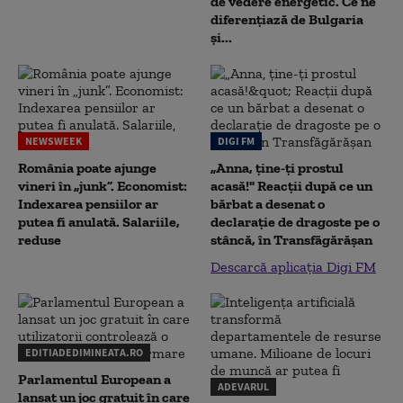
de vedere energetic. Ce ne
diferențiază de Bulgaria
și...
NEWSWEEK
DIGI FM
România poate ajunge
„Anna, ţine-ţi prostul
vineri în „junk”. Economist:
acasă!" Reacţii după ce un
Indexarea pensiilor ar
bărbat a desenat o
putea fi anulată. Salariile,
declaraţie de dragoste pe o
reduse
stâncă, în Transfăgărăşan
Descarcă aplicația Digi FM
EDITIADEDIMINEATA.RO
Parlamentul European a
ADEVARUL
lansat un joc gratuit în care