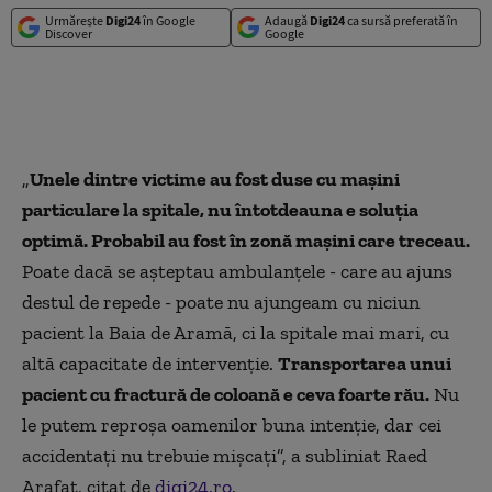
Urmărește
Digi24
în Google
Adaugă
Digi24
ca sursă preferată în
Discover
Google
„
Unele dintre victime au fost duse cu mașini
particulare la spitale, nu întotdeauna e soluția
optimă. Probabil au fost în zonă mașini care treceau.
Poate dacă se așteptau ambulanțele - care au ajuns
destul de repede - poate nu ajungeam cu niciun
pacient la Baia de Aramă, ci la spitale mai mari, cu
altă capacitate de intervenție.
Transportarea unui
pacient cu fractură de coloană e ceva foarte rău.
Nu
le putem reproșa oamenilor buna intenție, dar cei
accidentați nu trebuie mișcați”, a subliniat Raed
Arafat, citat de
digi24.ro
.