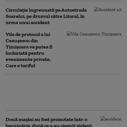
Circulație îngreunată pe Autostrada
Soarelui, pe drumul către Litoral, în
urma unui accident
Vila de protocol a lui
Ceauşescu din
Timișoara va putea fi
închiriată pentru
evenimente private.
Care e tariful
Accident aviatic lângă
Bremen: Un avion de
mici dimensiuni s-a
prăbuşit peste o casă
Două mașini au fost proiectate într-o
benzinărie, după ce s-au ciocnit violent