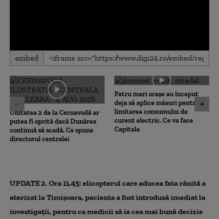
0
embed
seconds
of
0
seconds
Patru mari orașe au început
deja să aplice măsuri pentru
limitarea consumului de
Unitatea 2 de la Cernavodă ar
curent electric. Ce va face
putea fi oprită dacă Dunărea
Capitala
continuă să scadă. Ce spune
directorul centralei
UPDATE 2. Ora 11,45: elicopterul care aducea fata rănită a
aterizat la Timișoara, pacienta a fost introdusă imediat la
investigații, pentru ca medicii să ia cea mai bună decizie