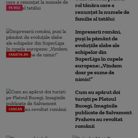
rol tânăra care a
PE ROZ
renunțat la numele de
familie al tatălui
Impresarii români,
puși la pământ de
evoluțiile slabe ale
echipelor din
FANATIK.RO
SuperLiga în cupele
europene: „Vindem
doar pe sume de
nimic!”
Cum au apărut doi
turiști pe Platoul
Bucegi. Imaginile
CANCAN
publicate de Salvamont
Prahova au revoltat
românii