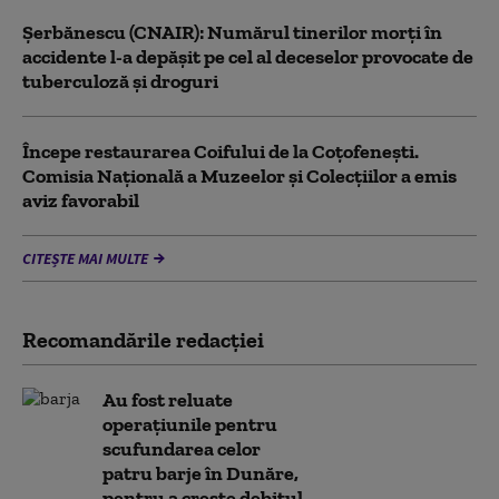
Şerbănescu (CNAIR): Numărul tinerilor morţi în
accidente l-a depăşit pe cel al deceselor provocate de
tuberculoză şi droguri
Începe restaurarea Coifului de la Coțofenești.
Comisia Naţională a Muzeelor şi Colecţiilor a emis
aviz favorabil
CITEȘTE MAI MULTE
Recomandările redacţiei
Au fost reluate
operațiunile pentru
scufundarea celor
patru barje în Dunăre,
pentru a crește debitul