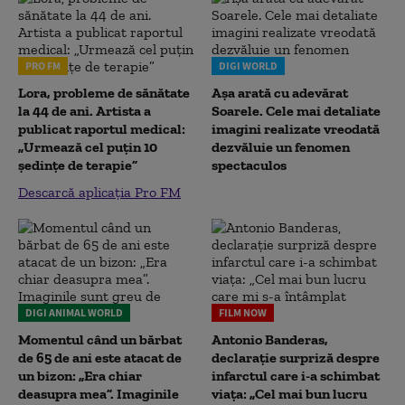
PRO FM
DIGI WORLD
Lora, probleme de sănătate
Așa arată cu adevărat
la 44 de ani. Artista a
Soarele. Cele mai detaliate
publicat raportul medical:
imagini realizate vreodată
„Urmează cel puțin 10
dezvăluie un fenomen
ședințe de terapie”
spectaculos
Descarcă aplicația Pro FM
DIGI ANIMAL WORLD
FILM NOW
Momentul când un bărbat
Antonio Banderas,
de 65 de ani este atacat de
declarație surpriză despre
un bizon: „Era chiar
infarctul care i-a schimbat
deasupra mea”. Imaginile
viața: „Cel mai bun lucru