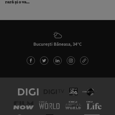
rară și o va...
București Băneasa, 34°C