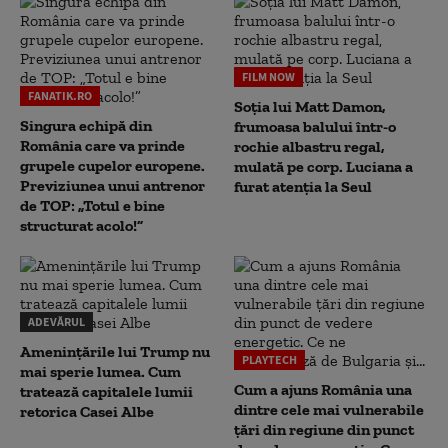
FILM NOW
FANATIK.RO
Soția lui Matt Damon,
Singura echipă din
frumoasa balului într-o
România care va prinde
rochie albastru regal,
grupele cupelor europene.
mulată pe corp. Luciana a
Previziunea unui antrenor
furat atenția la Seul
de TOP: „Totul e bine
structurat acolo!”
ADEVĂRUL
Amenințările lui Trump nu
PLAYTECH
mai sperie lumea. Cum
Cum a ajuns România una
tratează capitalele lumii
dintre cele mai vulnerabile
retorica Casei Albe
țări din regiune din punct