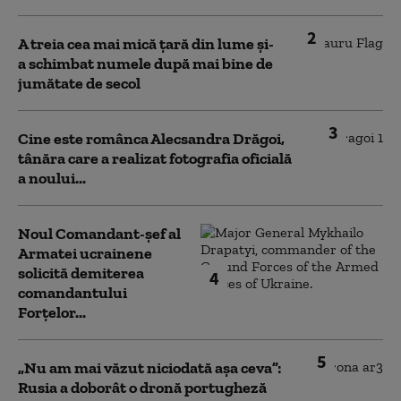
2
A treia cea mai mică țară din lume și-
a schimbat numele după mai bine de
jumătate de secol
3
Cine este românca Alecsandra Drăgoi,
tânăra care a realizat fotografia oficială
a noului...
Noul Comandant-șef al
Armatei ucrainene
solicită demiterea
4
comandantului
Forțelor...
5
„Nu am mai văzut niciodată așa ceva”:
Rusia a doborât o dronă portugheză