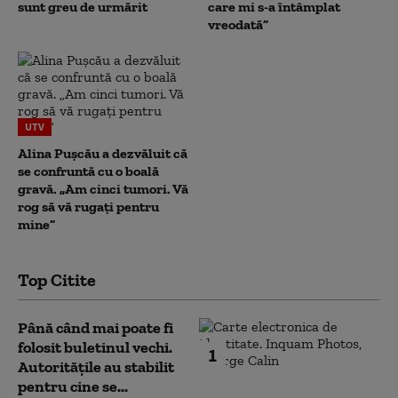
sunt greu de urmărit
care mi s-a întâmplat
vreodată”
UTV
Alina Pușcău a dezvăluit că
se confruntă cu o boală
gravă. „Am cinci tumori. Vă
rog să vă rugați pentru
mine”
Top Citite
Până când mai poate fi
folosit buletinul vechi.
1
Autoritățile au stabilit
pentru cine se...