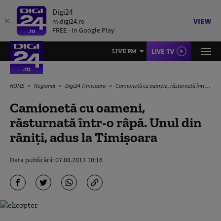
Digi24
VIEW
m.digi24.ro
FREE - In Google Play
LIVE TV
LIVE FM
HOME
Regional
Digi24 Timisoara
Camionetă cu oameni, răsturnată într-o râpă. Unul din răniți, adus la Timișoara
Camionetă cu oameni,
răsturnată într-o râpă. Unul din
răniți, adus la Timișoara
Data publicării:
07.08.2013 10:16