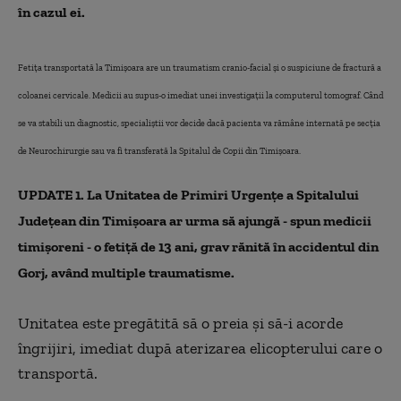
în cazul ei.
Fetiţa transportată la Timişoara are un traumatism cranio-facial şi o suspiciune de fractură a
coloanei cervicale. Medicii au supus-o imediat unei investigaţii la computerul tomograf. Când
se va stabili un diagnostic, specialiştii vor decide dacă pacienta va rămâne internată pe secţia
de Neurochirurgie sau va fi transferată la Spitalul de Copii din Timişoara.
UPDATE 1. La Unitatea de Primiri Urgențe a Spitalului
Județean din Timișoara ar urma să ajungă - spun medicii
timișoreni - o fetiță de 13 ani, grav rănită în accidentul din
Gorj, având multiple traumatisme.
Unitatea este pregătită să o preia și să-i acorde
îngrijiri, imediat după aterizarea elicopterului care o
transportă.