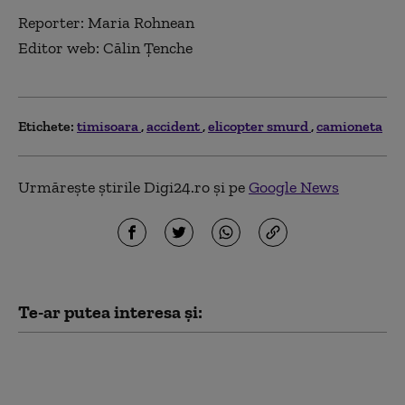
Reporter: Maria Rohnean
Editor web: Călin Țenche
Etichete:
timisoara
accident
elicopter smurd
camioneta
Urmărește știrile Digi24.ro și pe
Google News
Te-ar putea interesa și:
„Scene de război”. Accident dramatic în Italia:
cel puțin șase persoane și-au pierdut viața