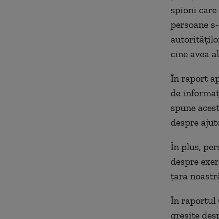
spioni care
persoane s-a
autoritățilo
cine avea al
În raport a
de informaț
spune acest
despre ajut
În plus, per
despre exerc
țara noastr
În raportul
greșite des