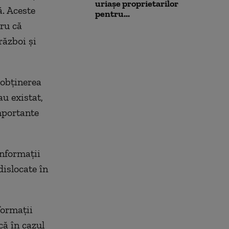
uriașe proprietarilor
ă. Aceste
pentru...
tru că
război și
 obținerea
u existat,
mportante
informații
dislocate în
formații
că în cazul