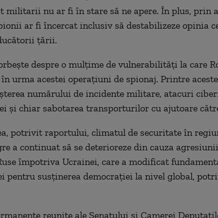
t militarii nu ar fi în stare să ne apere. În plus, prin 
pionii ar fi încercat inclusiv să destabilizeze opinia c
ucătorii țării.
vorbește despre o mulțime de vulnerabilități la care 
 în urma acestei operațiuni de spionaj. Printre aceste
terea numărului de incidente militare, atacuri ciber
ei și chiar sabotarea transporturilor cu ajutoare cătr
, potrivit raportului, climatul de securitate în regi
re a continuat să se deterioreze din cauza agresiunii
Ruse împotriva Ucrainei, care a modificat fundamenta
i pentru susţinerea democraţiei la nivel global, potri
ermanente reunite ale Senatului şi Camerei Deputaţil