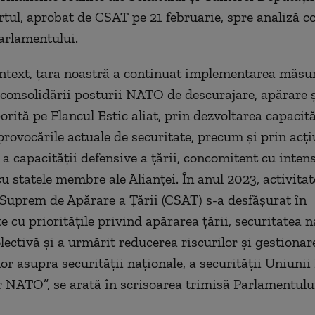
rtul, aprobat de CSAT pe 21 februarie, spre analiză c
Parlamentului.
ontext, ţara noastră a continuat implementarea măsur
onsolidării posturii NATO de descurajare, apărare ş
orită pe Flancul Estic aliat, prin dezvoltarea capacită
provocările actuale de securitate, precum şi prin acţi
 a capacităţii defensive a ţării, concomitent cu intens
cu statele membre ale Alianţei. În anul 2023, activita
 Suprem de Apărare a Ţării (CSAT) s-a desfăşurat în
 cu priorităţile privind apărarea ţării, securitatea n
lectivă şi a urmărit reducerea riscurilor şi gestionar
or asupra securităţii naţionale, a securităţii Uniuni
lor NATO”, se arată în scrisoarea trimisă Parlamentulu