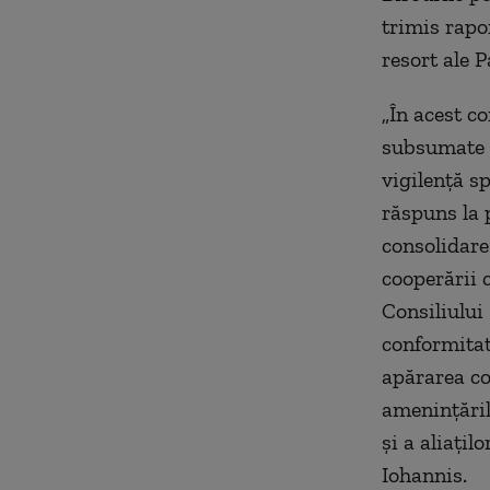
trimis rapo
resort ale 
„În acest c
subsumate c
vigilenţă sp
răspuns la 
consolidare
cooperării 
Consiliului
conformitate
apărarea co
ameninţăril
şi a aliaţi
Iohannis.