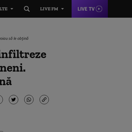
LIVE TV
LTE
LIVE FM
voiau să le obțină
infiltreze
neni.
ină