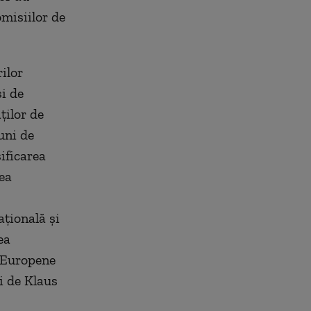
omisiilor de
ilor
i de
ţilor de
uni de
ificarea
tea
aţională şi
ea
i Europene
i de Klaus