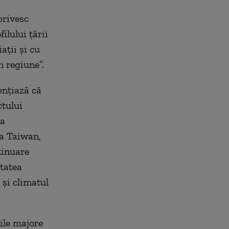
privesc
ilului ţării
aţii şi cu
n regiune”.
enţiază că
ctului
ea
ea Taiwan,
tinuare
itatea
 şi climatul
iile majore