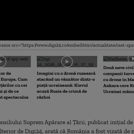
me
Două nave civi
lor de
Imagini cu o dronă rusească
companii turce
n Europa. Cum
atacând un vânzător dintr-o
cu drone în M
țărilor cu cei
piață ucraineană: Kievul
Ankara cere Ru
i și de ce
acuză Rusia de crimă de
Ucrainei măsu
at spectaculos
război
nsiliului Suprem Apărare al Țării, publicat inițial d
ulterior de Digi24, arată că România a fost vizată de 