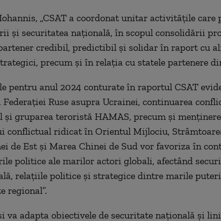
 Iohannis, „CSAT a coordonat unitar activităţile care 
ii şi securitatea naţională, în scopul consolidării prof
artener credibil, predictibil şi solidar în raport cu ali
trategici, precum şi în relaţia cu statele partenere di
le pentru anul 2024 conturate în raportul CSAT evid
 Federaţiei Ruse asupra Ucrainei, continuarea confli
el şi gruparea teroristă HAMAS, precum şi menţiner
ui conflictual ridicat în Orientul Mijlociu, Strâmtoar
i de Est şi Marea Chinei de Sud vor favoriza în con
le politice ale marilor actori globali, afectând secur
lă, relaţiile politice şi strategice dintre marile puteri
e regional”.
i va adapta obiectivele de securitate naţională şi lin