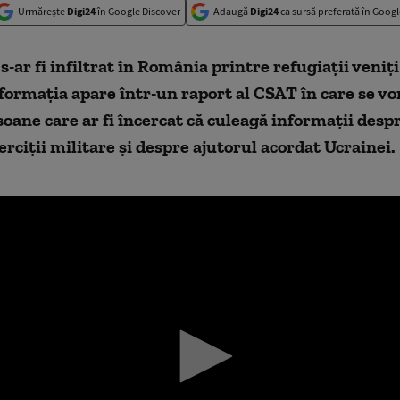
Urmărește
Digi24
în Google Discover
Adaugă
Digi24
ca sursă preferată în Googl
s-ar fi infiltrat în România printre refugiații veniți
formația apare într-un raport al CSAT în care se vo
oane care ar fi încercat că culeagă informații desp
erciții militare și despre ajutorul acordat Ucrainei.