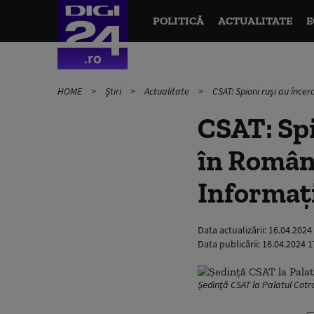
POLITICĂ
ACTUALITATE
E
HOME
Știri
Actualitate
CSAT: Spioni ruși au încer
CSAT: Spi
în Români
Informați
Data actualizării:
16.04.2024
Data publicării:
16.04.2024 1
Ședință CSAT la Palatul Cotro