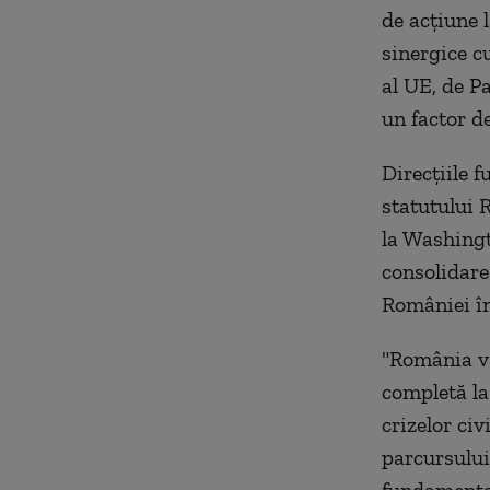
de acţiune l
sinergice 
al UE, de P
un factor de
Direcţiile 
statutului
la Washingt
consolidare
României î
"România va
completă la
crizelor ci
parcursulu
fundamental