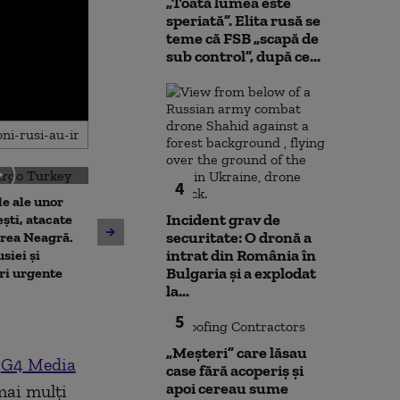
„Toată lumea este
speriată”. Elita rusă se
teme că FSB „scapă de
sub control”, după ce...
4
le ale unor
Bebeluș de 11 l
Incident grav de
ști, atacate
la volan
Pistă de avioane pe o
securitate: O dronă a
area Neagră.
autostradă din România. În
intrat din România în
siei și
ce situații va putea fi folosită
Bulgaria şi a explodat
ri urgente
pentru aterizare
la...
5
„Meșteri” care lăsau
e
G4 Media
case fără acoperiș și
apoi cereau sume
mai mulți