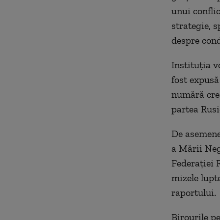
unui conflic
strategie, s
despre cond
Instituția 
fost expusă
numără creș
partea Rusi
De asemenea
a Mării Neg
Federaţiei 
mizele lupte
raportului.
Birourile p