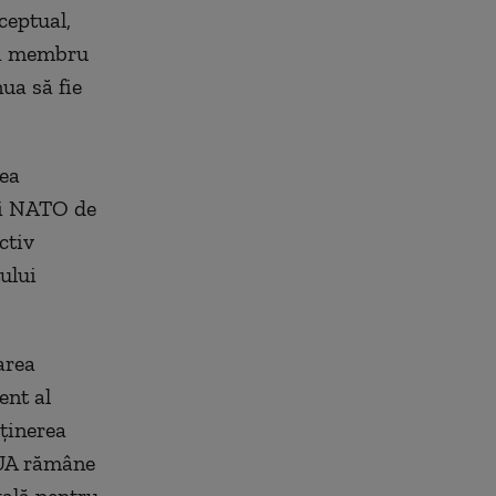
ceptual,
şi membru
ua să fie
rea
ui NATO de
ctiv
ului
area
ent al
sţinerea
SUA rămâne
tală pentru