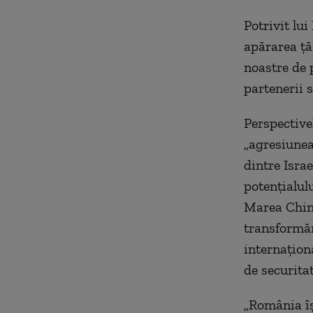
Potrivit lui
apărarea ţăr
noastre de p
partenerii s
Perspective
„agresiunea
dintre Isra
potenţialul
Marea Chine
transformări
internaţiona
de securitat
„România îş