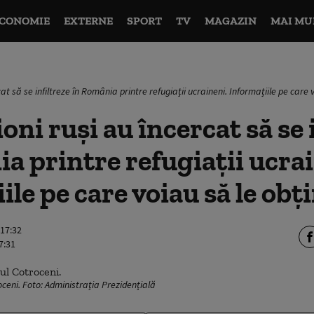
CONOMIE
EXTERNE
SPORT
TV
MAGAZIN
MAI MU
cat să se infiltreze în România printre refugiații ucraineni. Informațiile pe care 
oni ruși au încercat să se 
a printre refugiații ucrai
ile pe care voiau să le obț
 17:32
7:31
ceni. Foto: Administrația Prezidențială