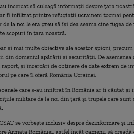
 au încercat să culeagă informații despre țara noastr
r fi infiltrat printre refugiații ucraineni tocmai pen
r de la noi le era greu să își dea seama cine fugea de 
te scopuri în țara noastră.
par și mai multe obiective ale acestor spioni, precum
ii din domeniul apărării și securității. De asemenea a
 raport, și încercări de obținere de date extrem de i
orul pe care îl oferă România Ucrainei.
soanele care s-au infiltrat în România ar fi căutat și 
ițiile militare de la noi din țară și trupele care sunt 
ă.
 CSAT se vorbește inclusiv despre dezinformare și in
pre Armata României, astfel încât oamenii să creadă 