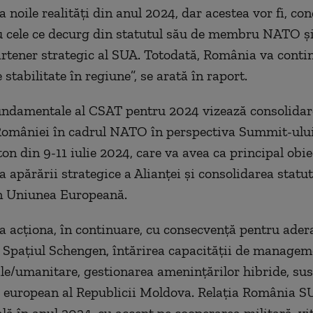
a noile realităţi din anul 2024, dar acestea vor fi, con
cu cele ce decurg din statutul său de membru NATO 
artener strategic al SUA. Totodată, România va contin
 stabilitate în regiune”, se arată în raport.
fundamentale al CSAT pentru 2024 vizează consolida
 României în cadrul NATO în perspectiva Summit-ul
on din 9-11 iulie 2024, care va avea ca principal obie
a apărării strategice a Alianţei şi consolidarea statut
n Uniunea Europeană.
 acţiona, în continuare, cu consecvenţă pentru ader
 Spaţiul Schengen, întărirea capacităţii de managem
vile/umanitare, gestionarea ameninţărilor hibride, su
i european al Republicii Moldova. Relaţia România 
ă în anul 2024, cu accent pe cooperarea militară, vi