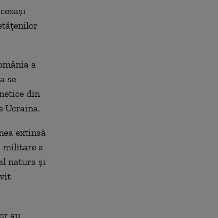
aceeași
etățenilor
România a
a se
netice din
e Ucraina.
unea extinsă
 militare a
l natura şi
vit
or au