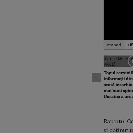
0
embed
seconds
of
0
seconds
Volu
90%
Topul servicii
informații di
arată ierarhia 
mai buni spion
Ucraina a urc
Raportul Co
și obținut 