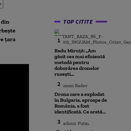
e
TOP CITITE
 din
rbește
re țara
1
Radu Miruță: „Am
găsit cea mai eficientă
metodă pentru
doborârea dronelor
rusești...
2
Drona care a explodat
în Bulgaria, aproape de
România, a fost
identificată. Ce arată...
3