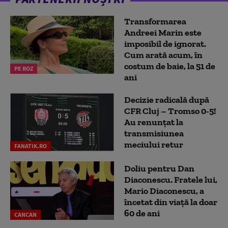
Transformarea
Andreei Marin este
imposibil de ignorat.
Cum arată acum, în
costum de baie, la 51 de
PE ROZ
ani
Decizie radicală după
CFR Cluj – Tromso 0-5!
Au renunțat la
transmisiunea
meciului retur
FANATIK.RO
Doliu pentru Dan
Diaconescu. Fratele lui,
Mario Diaconescu, a
încetat din viață la doar
60 de ani
CANCAN