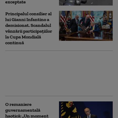
exceptate
Principalul consilier al
lui Gianni Infantino a
demisionat. Scandalul
vânzării participațiilor
la Cupa Mondială
continuă
De ce parte se
poziționează Răzvan
Burleanu, președintele
FRF, în scandalul
„vânzării” Cupei
Mondiale
O remaniere
guvernamentală
haotică: „Un moment