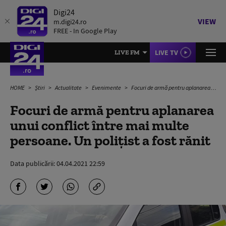
Digi24
VIEW
m.digi24.ro
FREE - In Google Play
LIVE TV
LIVE FM
HOME
Știri
Actualitate
Evenimente
Focuri de armă pentru aplanarea unui conflict între mai multe persoane. Un polițist a fost rănit
Focuri de armă pentru aplanarea
unui conflict între mai multe
persoane. Un polițist a fost rănit
Data publicării:
04.04.2021 22:59