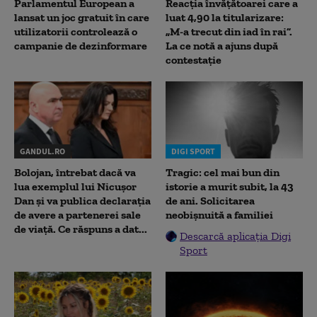
Parlamentul European a
Reacția învățătoarei care a
lansat un joc gratuit în care
luat 4,90 la titularizare:
utilizatorii controlează o
„M-a trecut din iad în rai”.
campanie de dezinformare
La ce notă a ajuns după
contestație
GANDUL.RO
DIGI SPORT
Bolojan, întrebat dacă va
Tragic: cel mai bun din
lua exemplul lui Nicușor
istorie a murit subit, la 43
Dan și va publica declarația
de ani. Solicitarea
de avere a partenerei sale
neobișnuită a familiei
de viață. Ce răspuns a dat...
Descarcă aplicația Digi
Sport