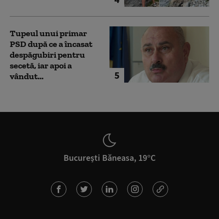
Tupeul unui primar
PSD după ce a încasat
despăgubiri pentru
secetă, iar apoi a
5
vândut...
București Băneasa, 19°C