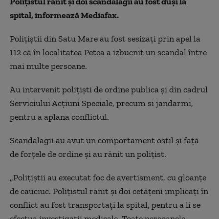
Polițistul rănit și doi scandalagii au fost duși la
spital,
informează Mediafax.
Polițiștii din Satu Mare au fost sesizați prin apel la
112 că în localitatea Petea a izbucnit un scandal între
mai multe persoane.
Au intervenit polițiști de ordine publica și din cadrul
Serviciului Acțiuni Speciale, precum si jandarmi,
pentru a aplana conflictul.
Scandalagii au avut un comportament ostil și față
de forțele de ordine și au rănit un polițist.
„Polițiștii au executat foc de avertisment, cu gloanțe
de cauciuc. Polițistul rănit și doi cetățeni implicați în
conflict au fost transportați la spital, pentru a li se
efectua investigații medicale. Toate persoanele