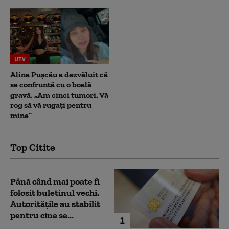
UTV
Alina Pușcău a dezvăluit că
se confruntă cu o boală
gravă. „Am cinci tumori. Vă
rog să vă rugați pentru
mine”
Top Citite
Până când mai poate fi
folosit buletinul vechi.
Autoritățile au stabilit
pentru cine se...
1