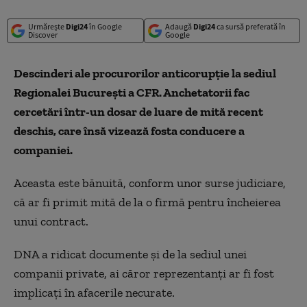
Urmărește
Digi24
în Google
Adaugă
Digi24
ca sursă preferată în
Discover
Google
Descinderi ale procurorilor anticorupție la sediul
Regionalei București a CFR. Anchetatorii fac
cercetări într-un dosar de luare de mită recent
deschis, care însă vizează fosta conducere a
companiei.
Aceasta este
bănuită, conform unor surse judiciare,
că ar fi primit mită de la o firmă pentru încheierea
unui contract.
DNA
a ridicat documente și de la sediul unei
companii private, ai căror reprezentanți ar fi fost
implicați în afacerile necurate.