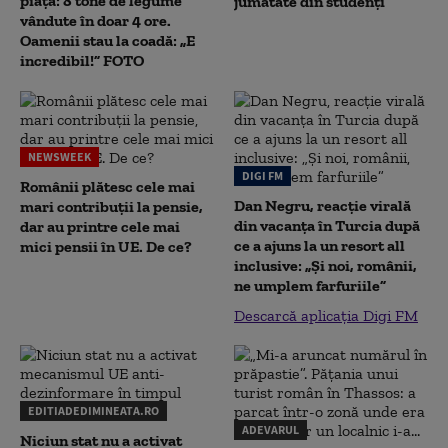
piață: 8 tone de legume
jumătate din studenţi
vândute în doar 4 ore.
Oamenii stau la coadă: „E
incredibil!” FOTO
NEWSWEEK
DIGI FM
Românii plătesc cele mai
Dan Negru, reacție virală
mari contribuții la pensie,
din vacanța în Turcia după
dar au printre cele mai
ce a ajuns la un resort all
mici pensii în UE. De ce?
inclusive: „Și noi, românii,
ne umplem farfuriile”
Descarcă aplicația Digi FM
EDITIADEDIMINEATA.RO
ADEVARUL
Niciun stat nu a activat