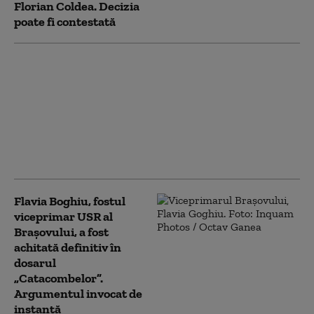
Florian Coldea. Decizia
poate fi contestată
Ce se întâmplă cu
metroul și trenurile
CFR, în contextul crizei
energetice. Radu
Miruță: „Măsurile se
analizează de la coada
listei”
Flavia Boghiu, fostul
viceprimar USR al
Brașovului, a fost
achitată definitiv în
dosarul
„Catacombelor”.
Argumentul invocat de
instanță