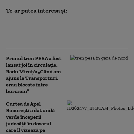
Te-ar putea interesa și:
Pasageri dezamăgiți de noul tren PESA: A
ajuns la destinație cu o oră întârziere, iar în
vagoane a fost „ca în cuptor”
Primul tren PESA a fost
lansat joi în circulație.
Radu Miruță: „Când am
ajuns la Transporturi,
erau blocate între
buruieni”
Curtea de Apel
București a dat undă
verde începerii
judecății în dosarul
care îl vizează pe