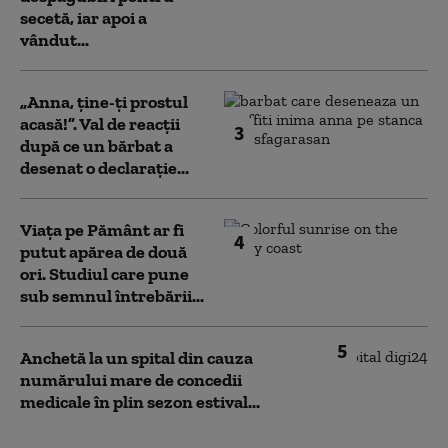
secetă, iar apoi a
vândut...
„Anna, ţine-ţi prostul
acasă!”. Val de reacții
3
după ce un bărbat a
desenat o declarație...
Viața pe Pământ ar fi
4
putut apărea de două
ori. Studiul care pune
sub semnul întrebării...
5
Anchetă la un spital din cauza
numărului mare de concedii
medicale în plin sezon estival...