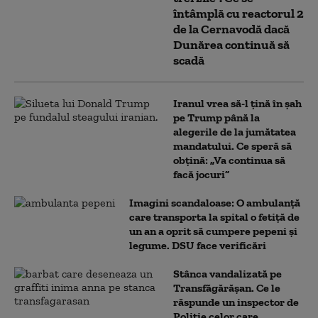
întâmplă cu reactorul 2
de la Cernavodă dacă
Dunărea continuă să
scadă
Iranul vrea să-l țină în șah
pe Trump până la
alegerile de la jumătatea
mandatului. Ce speră să
obțină: „Va continua să
facă jocuri”
Imagini scandaloase: O ambulanță
care transporta la spital o fetiță de
un an a oprit să cumpere pepeni și
legume. DSU face verificări
Stânca vandalizată pe
Transfăgărășan. Ce le
răspunde un inspector de
Poliție celor care