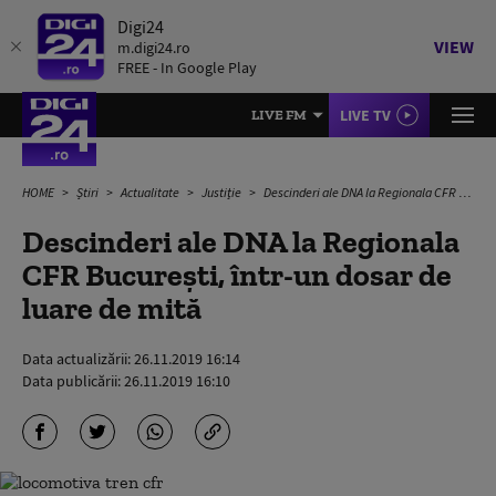
Digi24
VIEW
m.digi24.ro
FREE - In Google Play
LIVE TV
LIVE FM
HOME
Știri
Actualitate
Justiție
Descinderi ale DNA la Regionala CFR București, într-un dosar de luare de mită
Descinderi ale DNA la Regionala
CFR București, într-un dosar de
luare de mită
Data actualizării:
26.11.2019 16:14
Data publicării:
26.11.2019 16:10