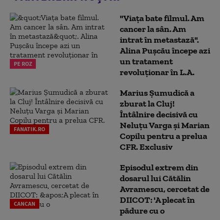
"Viața bate filmul. Am
cancer la sân. Am
intrat în metastază".
Alina Pușcău începe azi
un tratament
PE ROZ
revoluționar în L.A.
Marius Şumudică a
zburat la Cluj!
Întâlnire decisivă cu
Neluţu Varga şi Marian
FANATIK.RO
Copilu pentru a prelua
CFR. Exclusiv
Episodul extrem din
dosarul lui Cătălin
Avramescu, cercetat de
DIICOT: 'A plecat în
CANCAN
pădure cu o