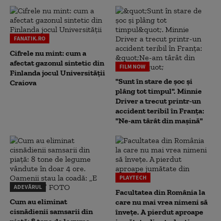
FANATIK.RO
Cifrele nu mint: cum a
afectat gazonul sintetic din
FILM NOW
Finlanda jocul Universității
"Sunt în stare de șoc și
Craiova
plâng tot timpul". Minnie
Driver a trecut printr-un
accident teribil în Franța:
"Ne-am târât din mașină"
PLAYTECH
ADEVĂRUL
Facultatea din România la
Cum au eliminat
care nu mai vrea nimeni să
cisnădienii samsarii din
înveţe. A pierdut aproape