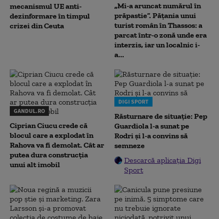
„Mi-a aruncat numărul în
mecanismul UE anti-
prăpastie”. Pățania unui
dezinformare în timpul
turist român în Thassos: a
crizei din Ceuta
parcat într-o zonă unde era
interzis, iar un localnic i-
a...
DIGI SPORT
GANDUL.RO
Răsturnare de situație: Pep
Ciprian Ciucu crede că
Guardiola l-a sunat pe
blocul care a explodat în
Rodri și l-a convins să
Rahova va fi demolat. Cât ar
semneze
putea dura construcția
Descarcă aplicația Digi
unui alt imobil
Sport