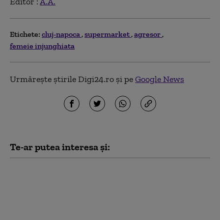
Editor :
A.A.
Etichete:
cluj-napoca
supermarket
agresor
femeie injunghiata
Urmărește știrile Digi24.ro și pe
Google News
Te-ar putea interesa și:
O fetiță de 9 ani a murit
după ce mașina în care
se afla a intrat într-un
cap de pod, la Cluj-
Napoca. Alte trei