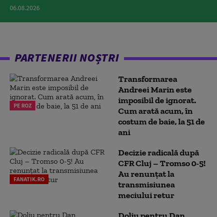
06.08.2026
PARTENERII NOȘTRI
Transformarea
Andreei Marin este
imposibil de ignorat.
PE ROZ
Cum arată acum, în
costum de baie, la 51 de
ani
Decizie radicală după
CFR Cluj – Tromso 0-5!
Au renunțat la
FANATIK.RO
transmisiunea
meciului retur
Doliu pentru Dan