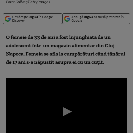
Foto: Guliver/GettyImages
Urmărește
Digi24
în Google
Adaugă
Digi24
ca sursă preferată în
Discover
Google
O femeie de 33 de ani a fost înjunghiată de un
adolescent într-un magazin alimentar din Cluj-
Napoca. Femeia se afla la cumpărături când tânărul
de 17 ani s-a năpustit asupra ei cu un cuțit.