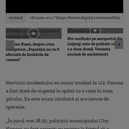
0
embed
seconds
of
0
seconds
Noi verificări pe aeroportul din
Leipzig: sute de polițiști caută
Cristian Bușoi, despre criza
o a doua dronă. Varianta
energetică: „Populația nu va fi
exclusă de anchetatori
afectată de limitările de
consum”
Martorii incidentului au sunat imediat la 112. Femeia
a fost dusă de urgență la spital cu o rană în zona
gâtului. Ea este acum intubată și are nevoie de
operație.
„În jurul orei 18:30, poliţiştii municipiului Cluj-
Napoca au fost sesizaţi cu privire la faptul că o