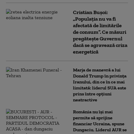
Cristian Bușoi:
„Populația nu va fi
afectată de limitările
de consum”. Ce măsuri
pregătește Guvernul
dacă se agravează criza
energetică
Marja de manevră a lui
Donald Trump în privința
Iranului, din ce în ce mai
limitată: liderul SUA este
prins între opțiuni
neatractive
România nu își mai
permite să sprijine
financiar Ucraina, spune
Dungaciu. Liderul AUR se