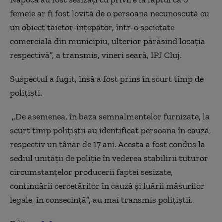
femeie ar fi fost lovită de o persoana necunoscută cu
un obiect tăietor-înţepător, într-o societate
comercială din municipiu, ulterior părăsind locaţia
respectivă”, a transmis, vineri seară, IPJ Cluj.
Suspectul a fugit, însă a fost prins în scurt timp de
polițiști.
„De asemenea, în baza semnalmentelor furnizate, la
scurt timp poliţiştii au identificat persoana în cauză,
respectiv un tânăr de 17 ani. Acesta a fost condus la
sediul unităţii de poliţie în vederea stabilirii tuturor
circumstanţelor producerii faptei sesizate,
continuării cercetărilor în cauză şi luării măsurilor
legale, în consecinţă”, au mai transmis poliţiştii.