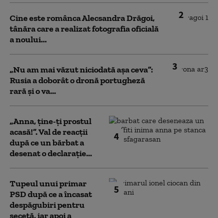
2
Cine este românca Alecsandra Drăgoi,
tânăra care a realizat fotografia oficială
a noului...
3
„Nu am mai văzut niciodată așa ceva”:
Rusia a doborât o dronă portugheză
rară și o va...
„Anna, ţine-ţi prostul
acasă!”. Val de reacții
4
după ce un bărbat a
desenat o declarație...
Tupeul unui primar
5
PSD după ce a încasat
despăgubiri pentru
secetă, iar apoi a