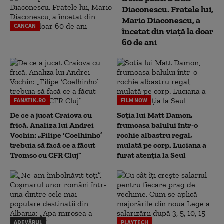
Diaconescu. Fratele lui,
Mario Diaconescu, a
CANCAN
încetat din viață la doar
60 de ani
FANATIK.RO
FILM NOW
De ce a jucat Craiova cu
Soția lui Matt Damon,
frică. Analiza lui Andrei
frumoasa balului într-o
Vochin: „Filipe ‘Coelhinho’
rochie albastru regal,
trebuia să facă ce a făcut
mulată pe corp. Luciana a
Tromso cu CFR Cluj”
furat atenția la Seul
ADEVĂRUL
PLAYTECH