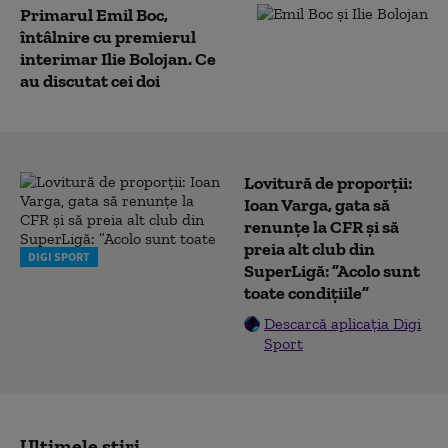
Primarul Emil Boc,
întâlnire cu premierul
interimar Ilie Bolojan. Ce
au discutat cei doi
Lovitură de proporții:
Ioan Varga, gata să
renunțe la CFR și să
preia alt club din
DIGI SPORT
SuperLigă: ”Acolo sunt
toate condițiile”
Descarcă aplicația Digi
Sport
Ultimele știri