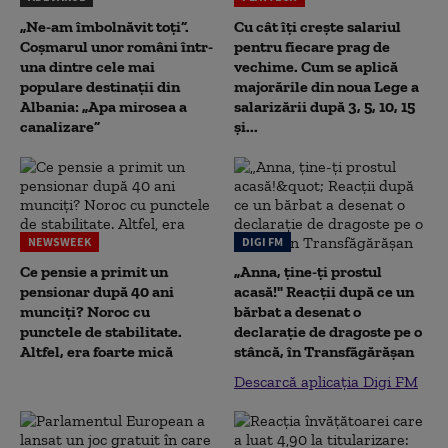
„Ne-am îmbolnăvit toți”.
Cu cât îți crește salariul
Coșmarul unor români într-
pentru fiecare prag de
una dintre cele mai
vechime. Cum se aplică
populare destinații din
majorările din noua Lege a
Albania: „Apa mirosea a
salarizării după 3, 5, 10, 15
canalizare”
și...
NEWSWEEK
DIGI FM
Ce pensie a primit un
„Anna, ţine-ţi prostul
pensionar după 40 ani
acasă!" Reacţii după ce un
munciți? Noroc cu
bărbat a desenat o
punctele de stabilitate.
declaraţie de dragoste pe o
Altfel, era foarte mică
stâncă, în Transfăgărăşan
Descarcă aplicația Digi FM