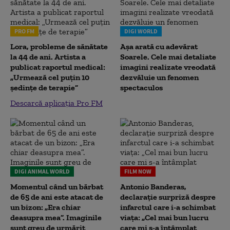
PRO FM
DIGI WORLD
Lora, probleme de sănătate
Așa arată cu adevărat
la 44 de ani. Artista a
Soarele. Cele mai detaliate
publicat raportul medical:
imagini realizate vreodată
„Urmează cel puțin 10
dezvăluie un fenomen
ședințe de terapie”
spectaculos
Descarcă aplicația Pro FM
DIGI ANIMAL WORLD
FILM NOW
Momentul când un bărbat
Antonio Banderas,
de 65 de ani este atacat de
declarație surpriză despre
un bizon: „Era chiar
infarctul care i-a schimbat
deasupra mea”. Imaginile
viața: „Cel mai bun lucru
sunt greu de urmărit
care mi s-a întâmplat