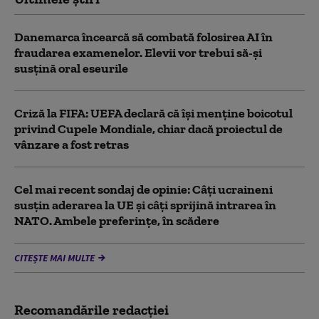
Danemarca încearcă să combată folosirea AI în
fraudarea examenelor. Elevii vor trebui să-şi
susţină oral eseurile
Criză la FIFA: UEFA declară că îşi menţine boicotul
privind Cupele Mondiale, chiar dacă proiectul de
vânzare a fost retras
Cel mai recent sondaj de opinie: Câți ucraineni
susțin aderarea la UE și câți sprijină intrarea în
NATO. Ambele preferințe, în scădere
CITEȘTE MAI MULTE
Recomandările redacţiei