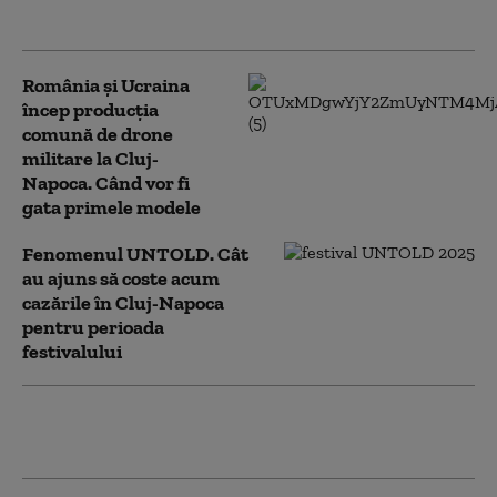
persoane sunt rănite
România și Ucraina
încep producția
comună de drone
militare la Cluj-
Napoca. Când vor fi
gata primele modele
Fenomenul UNTOLD. Cât
au ajuns să coste acum
cazările în Cluj-Napoca
pentru perioada
festivalului
Un avion dezafectat a blocat o
intersecție din Cluj-Napoca