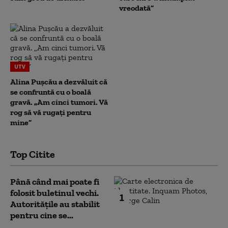
vreodată”
UTV
Alina Pușcău a dezvăluit că
se confruntă cu o boală
gravă. „Am cinci tumori. Vă
rog să vă rugați pentru
mine”
Top Citite
Până când mai poate fi
folosit buletinul vechi.
1
Autoritățile au stabilit
pentru cine se...