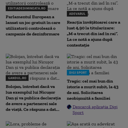
EDITIADEDIMINEATA.RO
ADEVARUL
Parlamentul European a
Reacția învățătoarei care a
lansat un joc gratuit în care
luat 4,90 la titularizare:
utilizatorii controlează o
„M-a trecut din iad în rai”.
campanie de dezinformare
La ce notă a ajuns după
contestație
DIGI SPORT
GANDUL.RO
Tragic: cel mai bun din
Bolojan, întrebat dacă va
istorie a murit subit, la 43
lua exemplul lui Nicușor
de ani. Solicitarea
Dan și va publica declarația
neobișnuită a familiei
de avere a partenerei sale
Descarcă aplicația Digi
de viață. Ce răspuns a dat...
Sport