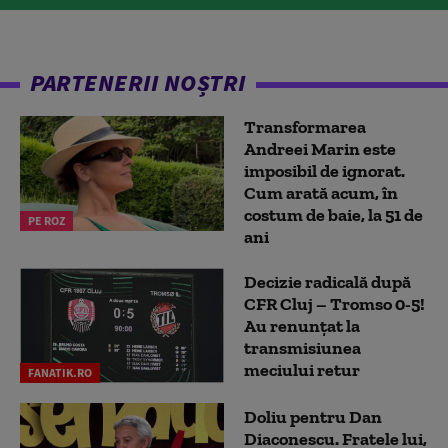
PARTENERII NOȘTRI
Transformarea
Andreei Marin este
imposibil de ignorat.
Cum arată acum, în
costum de baie, la 51 de
PE ROZ
ani
Decizie radicală după
CFR Cluj – Tromso 0-5!
Au renunțat la
transmisiunea
meciului retur
FANATIK.RO
Doliu pentru Dan
Diaconescu. Fratele lui,