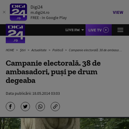
Digi24
VIEW
m.digi24.ro
FREE - In Google Play
LIVE TV
LIVE FM
HOME
Știri
Actualitate
Politică
Campanie electorală. 38 de ambasadori, puși pe drum degeaba
Campanie electorală. 38 de
ambasadori, puși pe drum
degeaba
Data publicării:
18.05.2014 03:03