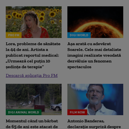
PRO FM
DIGI WORLD
Lora, probleme de sănătate
Așa arată cu adevărat
la 44 de ani. Artista a
Soarele. Cele mai detaliate
publicat raportul medical:
imagini realizate vreodată
„Urmează cel puțin 10
dezvăluie un fenomen
ședințe de terapie”
spectaculos
Descarcă aplicația Pro FM
DIGI ANIMAL WORLD
FILM NOW
Momentul când un bărbat
Antonio Banderas,
de 65 de ani este atacat de
declarație surpriză despre