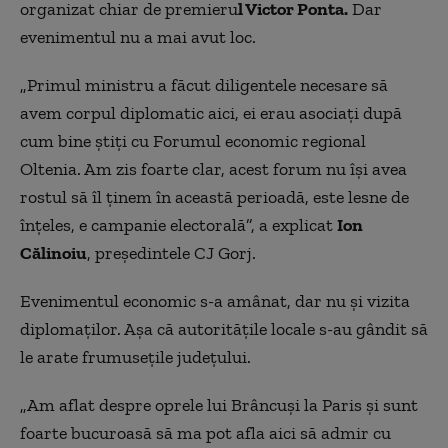
organizat chiar de premieru
l Victor Ponta.
Dar
evenimentul nu a mai avut loc.
„
Primul ministru a făcut diligentele necesare să
avem corpul diplomatic aici, ei erau asociați după
cum bine știți cu Forumul economic regional
Oltenia. Am zis foarte clar, acest forum nu își avea
rostul să îl ținem în această perioadă, este lesne de
înțeles, e campanie electorală”, a explicat
Ion
Călinoiu
, președintele CJ Gorj.
Evenimentul economic s-a amânat, dar nu şi vizita
diplomaţilor. Aşa că autorităţile locale s-au gândit să
le arate frumuseţile judeţului.
„Am aflat despre oprele lui Brâncuși la Paris și sunt
foarte bucuroasă să ma pot afla aici să admir cu