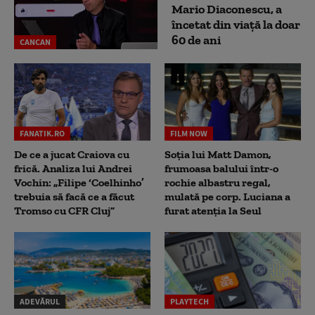
Mario Diaconescu, a
încetat din viață la doar
60 de ani
CANCAN
FANATIK.RO
FILM NOW
De ce a jucat Craiova cu
Soția lui Matt Damon,
frică. Analiza lui Andrei
frumoasa balului într-o
Vochin: „Filipe ‘Coelhinho’
rochie albastru regal,
trebuia să facă ce a făcut
mulată pe corp. Luciana a
Tromso cu CFR Cluj”
furat atenția la Seul
ADEVĂRUL
PLAYTECH