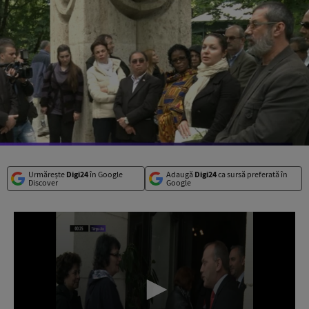
Urmărește
Digi24
în Google
Adaugă
Digi24
ca sursă preferată în
Discover
Google