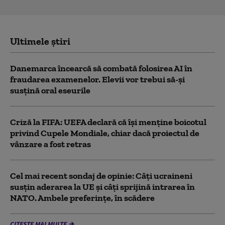
Ultimele știri
Danemarca încearcă să combată folosirea AI în
fraudarea examenelor. Elevii vor trebui să-şi
susţină oral eseurile
Criză la FIFA: UEFA declară că îşi menţine boicotul
privind Cupele Mondiale, chiar dacă proiectul de
vânzare a fost retras
Cel mai recent sondaj de opinie: Câți ucraineni
susțin aderarea la UE și câți sprijină intrarea în
NATO. Ambele preferințe, în scădere
CITEȘTE MAI MULTE