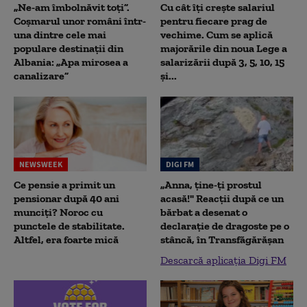
„Ne-am îmbolnăvit toți”.
Cu cât îți crește salariul
Coșmarul unor români într-
pentru fiecare prag de
una dintre cele mai
vechime. Cum se aplică
populare destinații din
majorările din noua Lege a
Albania: „Apa mirosea a
salarizării după 3, 5, 10, 15
canalizare”
și...
NEWSWEEK
DIGI FM
Ce pensie a primit un
„Anna, ţine-ţi prostul
pensionar după 40 ani
acasă!" Reacţii după ce un
munciți? Noroc cu
bărbat a desenat o
punctele de stabilitate.
declaraţie de dragoste pe o
Altfel, era foarte mică
stâncă, în Transfăgărăşan
Descarcă aplicația Digi FM