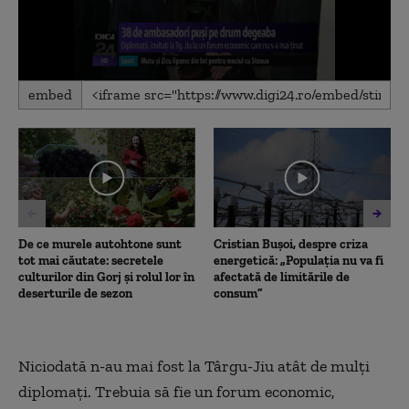
0
embed
seconds
of
1
minute,
33
seconds
De ce murele autohtone sunt
Cristian Bușoi, despre criza
tot mai căutate: secretele
energetică: „Populația nu va fi
culturilor din Gorj și rolul lor în
afectată de limitările de
deserturile de sezon
consum”
Niciodată n-au mai fost la Târgu-Jiu atât de mulţi
diplomaţi. Trebuia să fie un forum economic,