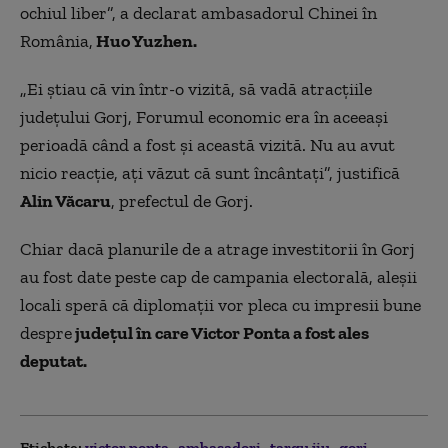
ochiul liber”, a declarat ambasadorul Chinei în
România,
Huo Yuzhen.
„
Ei știau că vin într-o vizită, să vadă atracțiile
județului Gorj, Forumul economic era în aceeași
perioadă când a fost și această vizită. Nu au avut
nicio reacție, ați văzut că sunt încântați”, justifică
Alin Văcaru
, prefectul de Gorj.
Chiar dacă planurile de a atrage investitorii în Gorj
au fost date peste cap de campania electorală, aleşii
locali speră că diplomaţii vor pleca cu impresii bune
despre
judeţul în care Victor Ponta a fost ales
deputat.
Etichete:
victor ponta
ambasadori
targu jiu
gorj