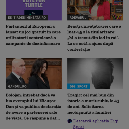
EDITIADEDIMINEATA.RO
ADEVARUL
Parlamentul European a
Reacția învățătoarei care a
lansat un joc gratuit în care
luat 4,90 la titularizare:
utilizatorii controlează o
„M-a trecut din iad în rai”.
campanie de dezinformare
La ce notă a ajuns după
contestație
GANDUL.RO
DIGI SPORT
Bolojan, întrebat dacă va
Tragic: cel mai bun din
lua exemplul lui Nicușor
istorie a murit subit, la 43
Dan și va publica declarația
de ani. Solicitarea
de avere a partenerei sale
neobișnuită a familiei
de viață. Ce răspuns a dat...
Descarcă aplicația Digi
Sport