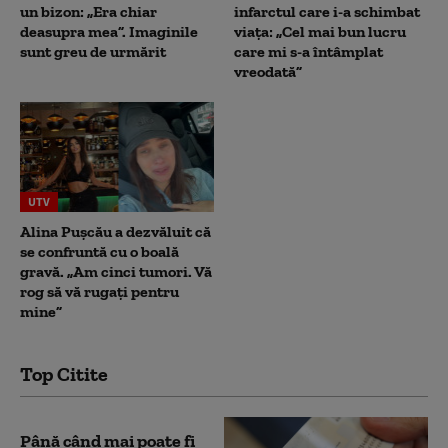
un bizon: „Era chiar
infarctul care i-a schimbat
deasupra mea”. Imaginile
viața: „Cel mai bun lucru
sunt greu de urmărit
care mi s-a întâmplat
vreodată”
UTV
Alina Pușcău a dezvăluit că
se confruntă cu o boală
gravă. „Am cinci tumori. Vă
rog să vă rugați pentru
mine”
Top Citite
Până când mai poate fi