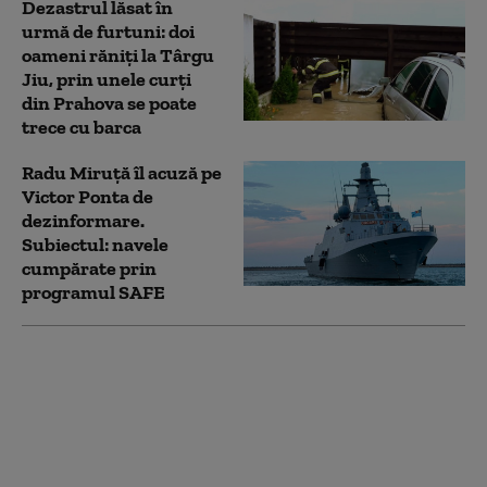
Dezastrul lăsat în
urmă de furtuni: doi
oameni răniți la Târgu
Jiu, prin unele curți
din Prahova se poate
trece cu barca
Radu Miruță îl acuză pe
Victor Ponta de
dezinformare.
Subiectul: navele
cumpărate prin
programul SAFE
Un bărbat din Gorj a
fost arestat după ce a
ucis doi pui de pisică: I-
a băgat în sac, a legat
un bolovan şi i-a
aruncat în apă