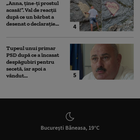
„Anna, ţine-ţi prostul
acasă!”. Val de reacții
după ce un bărbat a
desenat o declarație...
4
Tupeul unui primar
PSD după ce a încasat
despăgubiri pentru
secetă, iar apoi a
5
vândut...
București Băneasa, 19°C