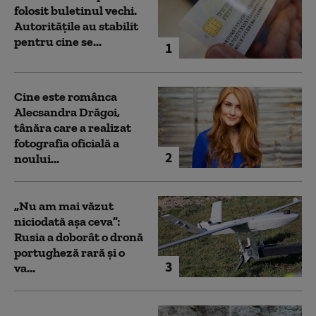
folosit buletinul vechi.
Autoritățile au stabilit
pentru cine se...
1
Cine este românca
Alecsandra Drăgoi,
tânăra care a realizat
fotografia oficială a
2
noului...
„Nu am mai văzut
niciodată așa ceva”:
Rusia a doborât o dronă
portugheză rară și o
3
va...