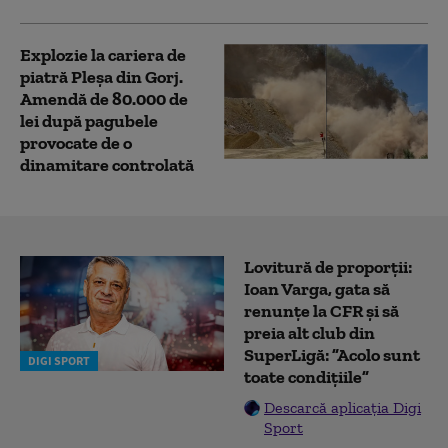
Explozie la cariera de
piatră Pleșa din Gorj.
Amendă de 80.000 de
lei după pagubele
provocate de o
dinamitare controlată
Lovitură de proporții:
Ioan Varga, gata să
renunțe la CFR și să
preia alt club din
SuperLigă: ”Acolo sunt
DIGI SPORT
toate condițiile”
Descarcă aplicația Digi
Sport