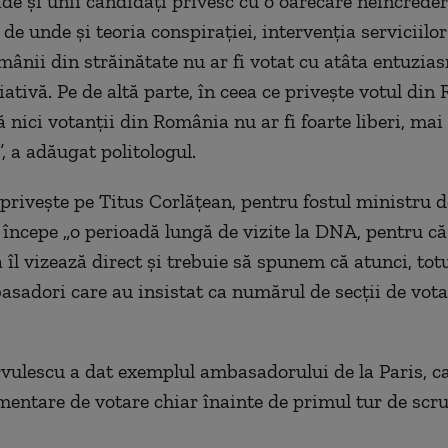
de și unii candidați privesc cu o oarecare neîncreder
 de unde și teoria conspirației, intervenția serviciilor
omânii din străinătate nu ar fi votat cu atâta entuzia
iativă. Pe de altă parte, în ceea ce privește votul din
 nici votanții din România nu ar fi foarte liberi, mai 
, a adăugat politologul.
l privește pe Titus Corlățean, pentru fostul ministru 
 începe „o perioadă lungă de vizite la DNA, pentru că
 îl vizează direct și trebuie să spunem că atunci, totu
asadori care au insistat ca numărul de secții de vota
rvulescu a dat exemplul ambasadorului de la Paris, ca
imentare de votare chiar înainte de primul tur de scru