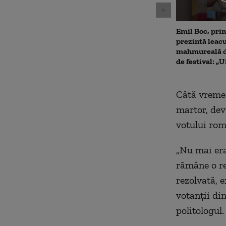
Emil Boc, prim
prezintă leac
mahmureală d
de festival: „U
Câtă vreme 
martor, dev
votului rom
„
Nu mai era
rămâne o re
rezolvată, 
votanții din
politologul.