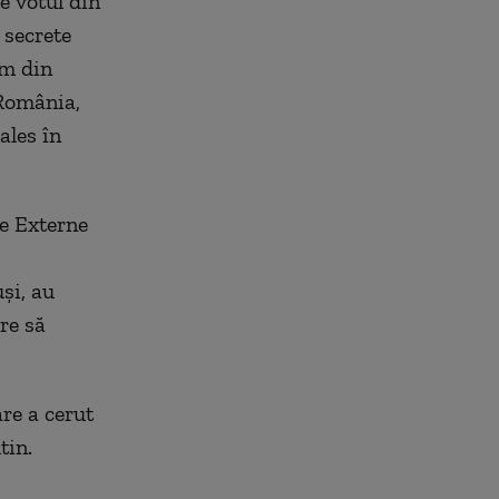
e votul din
 secrete
sm din
 România,
ales în
de Externe
și, au
re să
re a cerut
tin.