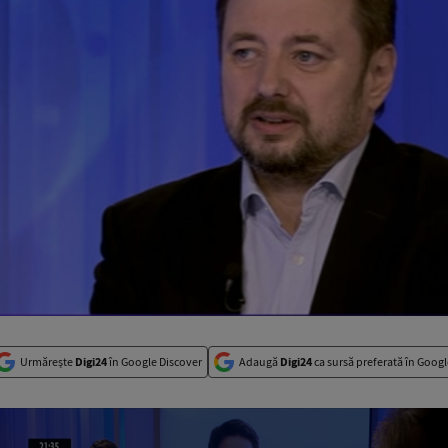
Urmărește
Digi24
în Google Discover
Adaugă
Digi24
ca sursă preferată în Googl