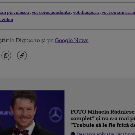
tian pirvulescu
vot corespondenta
vot diaspora
vot romani stra
n video
tirile Digi24.ro și pe
Google News
FOTO Mihaela Rădulescu 
complet” și nu s-a mai p
”Trebuie să le fie frică 
Descarcă aplicația Digi Spor