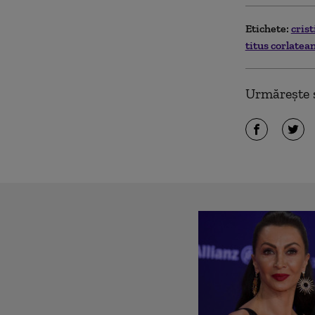
Etichete:
cris
titus corlatea
Urmărește ș