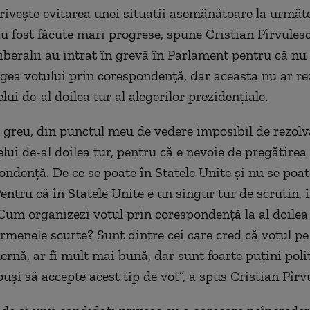
privește evitarea unei situații asemănătoare la următ
au fost făcute mari progrese, spune Cristian Pîrvulesc
iberalii au intrat în grevă în Parlament pentru că nu 
legea votului prin corespondență, dar aceasta nu ar re
ui de-al doilea tur al alegerilor prezidențiale.
e greu, din punctul meu de vedere imposibil de rezolv
lui de-al doilea tur, pentru că e nevoie de pregătirea
ondență. De ce se poate în Statele Unite și nu se poat
ntru că în Statele Unite e un singur tur de scrutin,
Cum organizezi votul prin corespondență la al doilea
rmenele scurte? Sunt dintre cei care cred că votul pe 
ernă, ar fi mult mai bună, dar sunt foarte puțini polit
uși să accepte acest tip de vot”, a spus Cristian Pîrv