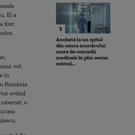
oarele
u. El a
a fost
5
zolva
Anchetă la un spital
din cauza numărului
mare de concedii
at,
medicale în plin sezon
estival...
 unui vot
e în
 în România
 tur având
internet, o
icieni
ulescu.