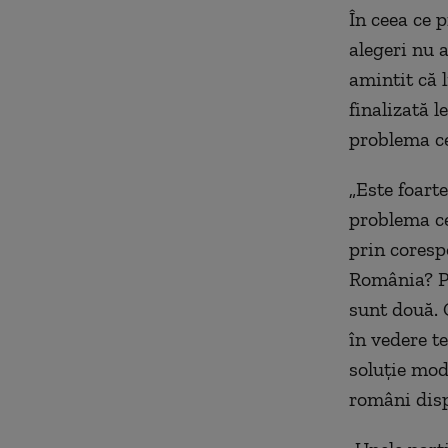
În ceea ce 
alegeri nu 
amintit că l
finalizată 
problema cel
„
Este foart
problema ce
prin coresp
România? Pe
sunt două. 
în vedere te
soluție mod
români disp