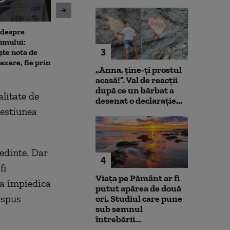
 despre
Antrenament cu miză:
10 luni de la ex
umului:
pușcașii marini români au
Rahova: Oameni
3
ște nota de
testat vehiculele de asalt
așteaptă să intr
taxare, fie prin
amfibiu AAV-7 alături de
Primarul Cipri
„Anna, ţine-ţi prostul
militarii SUA
„Am comandat 
acasă!”. Val de reacții
după ce un bărbat a
litate de
desenat o declarație...
hestiunea
edinte. Dar
4
fi
Viața pe Pământ ar fi
 a împiedica
putut apărea de două
 spus
ori. Studiul care pune
sub semnul
întrebării...