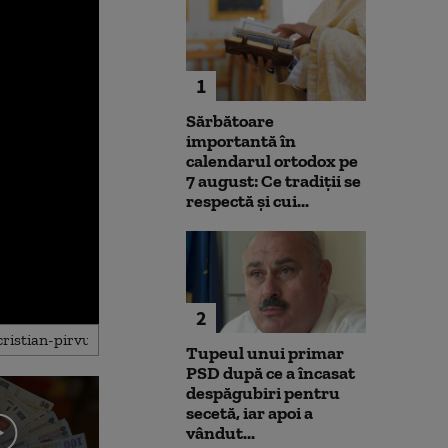
1
Sărbătoare
importantă în
calendarul ortodox pe
7 august: Ce tradiții se
respectă și cui...
2
Tupeul unui primar
PSD după ce a încasat
despăgubiri pentru
secetă, iar apoi a
vândut...