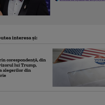
utea interesa și:
rin corespondență, din
vizorul lui Trump,
a alegerilor din
rie
spune că va emite un