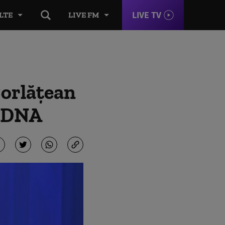
LIVE TV
LTE
LIVE FM
Corlățean
a DNA