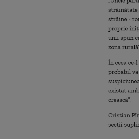
„
Unele parti
străinătate,
străine - r
proprie iniț
unii spun că
zona rurală”
În ceea ce-
probabil va
suspiciunea
existat amb
crească”.
Cristian Pî
secții supl