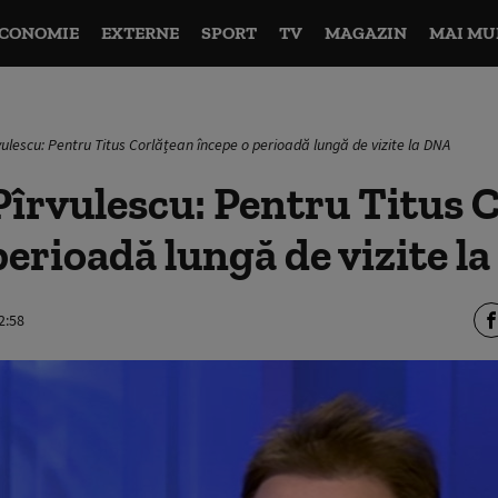
CONOMIE
EXTERNE
SPORT
TV
MAGAZIN
MAI MU
vulescu: Pentru Titus Corlățean începe o perioadă lungă de vizite la DNA
Pîrvulescu: Pentru Titus 
perioadă lungă de vizite l
2:58