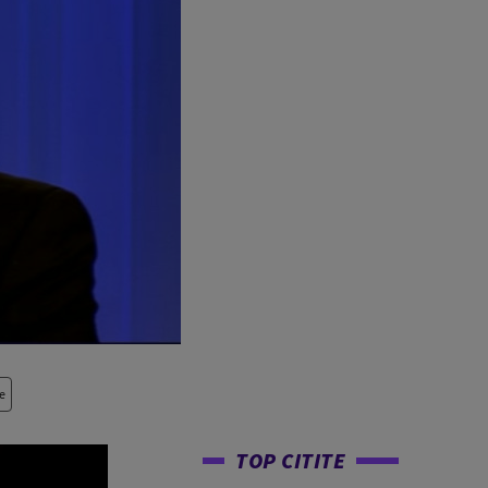
e
TOP CITITE