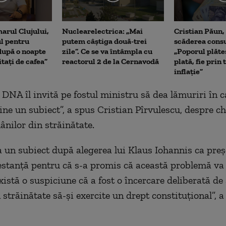
arul Clujului,
Nuclearelectrica: „Mai
Cristian Păun,
ul pentru
putem câștiga două-trei
scăderea cons
upă o noapte
zile”. Ce se va întâmpla cu
„Poporul plăte
itați de cafea”
reactorul 2 de la Cernavodă
plată, fie prin 
inflație”
DNA îl invită pe fostul ministru să dea lămuriri în ca
ine un subiect”, a spus Cristian Pîrvulescu, despre c
ânilor din străinătate.
 un subiect după alegerea lui Klaus Iohannis ca preș
stanță pentru că s-a promis că această problemă va 
există o suspiciune că a fost o încercare deliberată de
 străinătate să-și exercite un drept constituțional”, a