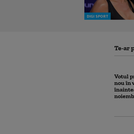
DIGI SPORT
Te-ar p
Votul p
nou în 
înainte
noiemb
Trump 