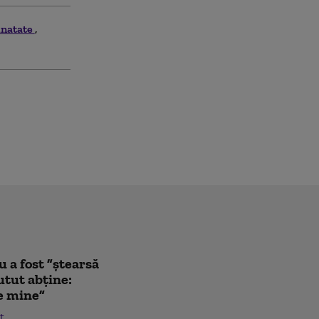
inatate
a fost ”ștearsă
utut abține:
de mine”
t