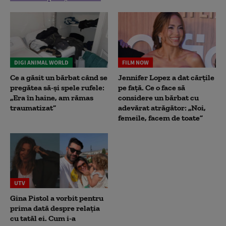
DIGI ANIMAL WORLD
FILM NOW
Ce a găsit un bărbat când se
Jennifer Lopez a dat cărțile
pregătea să-și spele rufele:
pe față. Ce o face să
„Era în haine, am rămas
considere un bărbat cu
traumatizat”
adevărat atrăgător: „Noi,
femeile, facem de toate”
UTV
Gina Pistol a vorbit pentru
prima dată despre relația
cu tatăl ei. Cum i-a