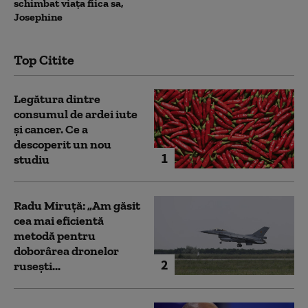
schimbat viața fiica sa,
Josephine
Top Citite
Legătura dintre
consumul de ardei iute
și cancer. Ce a
descoperit un nou
1
studiu
Radu Miruță: „Am găsit
cea mai eficientă
metodă pentru
doborârea dronelor
2
rusești...