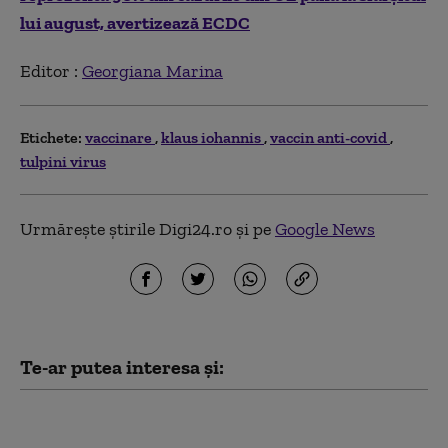
lui august, avertizează ECDC
Editor :
Georgiana Marina
Etichete:
vaccinare
klaus iohannis
vaccin anti-covid
tulpini virus
Urmărește știrile Digi24.ro și pe
Google News
Te-ar putea interesa și:
Număr alarmant de
copii diagnosticați cu