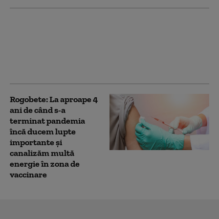
Peste 19.000 de copii
din România nu au fost
vaccinați pentru
rujeolă, oreion și
rubeolă
Rogobete: La aproape 4
ani de când s-a
terminat pandemia
încă ducem lupte
importante şi
canalizăm multă
energie în zona de
vaccinare