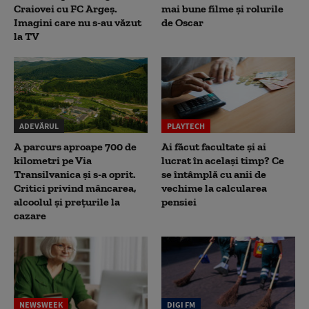
Craiovei cu FC Argeș.
mai bune filme și rolurile
Imagini care nu s-au văzut
de Oscar
la TV
ADEVĂRUL
PLAYTECH
A parcurs aproape 700 de
Ai făcut facultate și ai
kilometri pe Via
lucrat în același timp? Ce
Transilvanica și s-a oprit.
se întâmplă cu anii de
Critici privind mâncarea,
vechime la calcularea
alcoolul și prețurile la
pensiei
cazare
NEWSWEEK
DIGI FM