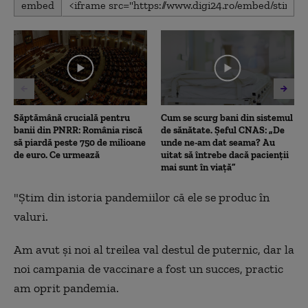
embed
seconds
of
1
minute,
34
seconds
Săptămână crucială pentru
Cum se scurg bani din sistemul
banii din PNRR: România riscă
de sănătate. Șeful CNAS: „De
să piardă peste 750 de milioane
unde ne-am dat seama? Au
de euro. Ce urmează
uitat să întrebe dacă pacienții
mai sunt în viață”
"Știm din istoria pandemiilor că ele se produc în
valuri.
Am avut și noi al treilea val destul de puternic, dar la
noi campania de vaccinare a fost un succes, practic
am oprit pandemia.