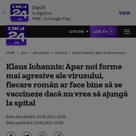
Digi24
VIEW
m.digi24.ro
FREE - In Google Play
LIVE TV
LIVE FM
HOME
Știri
Actualitate
Politică
Klaus Iohannis: Apar noi forme mai agresive ale virusului, fiecare român ar face bine să se vaccineze dacă nu vrea să ajungă la spital
Klaus Iohannis: Apar noi forme
mai agresive ale virusului,
fiecare român ar face bine să se
vaccineze dacă nu vrea să ajungă
la spital
Data actualizării:
24.06.2021 14:05
Data publicării:
24.06.2021 13:56