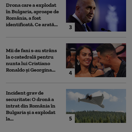
Drona care a explodat
în Bulgaria, aproape de
România, a fost
identificată. Ce arată...
3
Mii de fani s-au strâns
la o catedrală pentru
nunta lui Cristiano
Ronaldo şi Georgina...
4
Incident grav de
securitate: O dronă a
intrat din România în
Bulgaria şi a explodat
5
la...