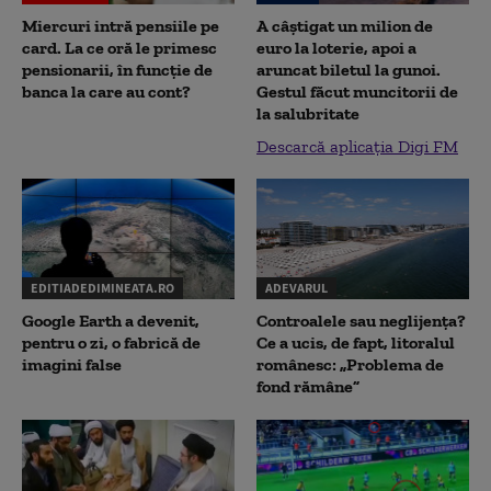
Miercuri intră pensiile pe
A câștigat un milion de
card. La ce oră le primesc
euro la loterie, apoi a
pensionarii, în funcție de
aruncat biletul la gunoi.
banca la care au cont?
Gestul făcut muncitorii de
la salubritate
Descarcă aplicația Digi FM
EDITIADEDIMINEATA.RO
ADEVARUL
Google Earth a devenit,
Controalele sau neglijența?
pentru o zi, o fabrică de
Ce a ucis, de fapt, litoralul
imagini false
românesc: „Problema de
fond rămâne”