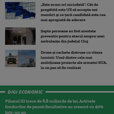
„Este acum ori niciodată”: Cât de
pregătită este UE să accepte noi
membri și ce țară candidată este cea
mai apropiată de aderare
Șapte persoane au fost arestate
preventiv pentru atacul asupra unei
ambulanțe din județul Cluj
Drone și rachete distruse cu viteza
luminii: Unul dintre cele mai
ambițioase proiecte ale armatei SUA,
la un pas să fie realizat
DIGI ECONOMIC
Pilonul III trece de 8,8 miliarde de lei. Activele
fondurilor de pensii facultative au crescut cu 40%
într-un an