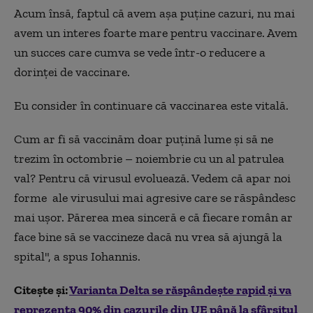
Acum însă, faptul că avem așa puține cazuri, nu mai
avem un interes foarte mare pentru vaccinare. Avem
un succes care cumva se vede într-o reducere a
dorinței de vaccinare.
Eu consider în continuare că vaccinarea este vitală.
Cum ar fi să vaccinăm doar puțină lume și să ne
trezim în octombrie – noiembrie cu un al patrulea
val? Pentru că virusul evoluează. Vedem că apar noi
forme ale virusului mai agresive care se răspândesc
mai ușor. Părerea mea sinceră e că fiecare român ar
face bine să se vaccineze dacă nu vrea să ajungă la
spital", a spus Iohannis.
Citește și:
Varianta Delta se răspândește rapid și va
reprezenta 90% din cazurile din UE până la sfârșitul