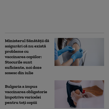
rujeolă în România.
Țara noastră are cele
mai multe cazuri din
UE, la mare distanță de
locul 2
Ministerul Sănătății dă
asigurări că nu există
probleme cu
vaccinarea copiilor:
Stocurile sunt
suficiente, noi doze
sosesc din iulie
Bulgaria a impus
vaccinarea obligatorie
împotriva varicelei
pentru toți copiii