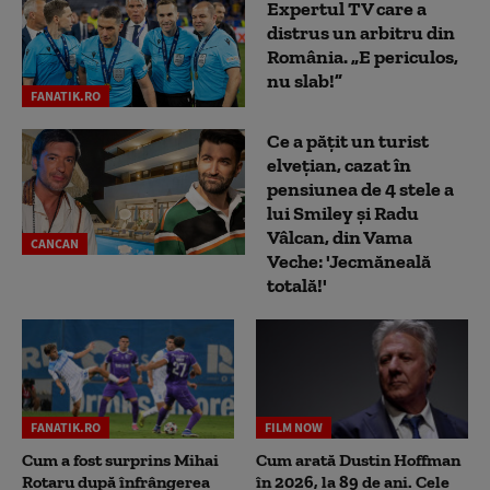
Expertul TV care a
distrus un arbitru din
România. „E periculos,
nu slab!”
FANATIK.RO
Ce a pățit un turist
elvețian, cazat în
pensiunea de 4 stele a
lui Smiley și Radu
Vâlcan, din Vama
CANCAN
Veche: 'Jecmăneală
totală!'
FANATIK.RO
FILM NOW
Cum a fost surprins Mihai
Cum arată Dustin Hoffman
Rotaru după înfrângerea
în 2026, la 89 de ani. Cele