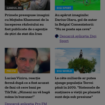
GANDUL.RO
DIGI SPORT
Primele presupuse imagini
Au apărut imaginile:
cu Mojtaba Khamenei de la
Darius Olaru, gol de autor
începerea războiului au
în Belgia! Comentatorii:
fost publicate de o agenție
"Nu se poate așa ceva"
de știri de stat din Iran
Descarcă aplicația Digi
Sport
PRO FM
DIGI WORLD
Lucian Viziru, reacție
La câte miliarde ar putea
fermă după ce a fost acuzat
ajunge populația Terrei
de fani că cere bani pe
până în 2070. "Sistemele de
TikTok: „Nimeni nu vă bagă
susținere a vieții pe planetă
mâna în buzunar!”
sunt deja sub presiune"
Descarcă aplicația Pro FM