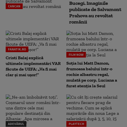
Bucegi. Imaginile
CANCAN
publicate de Salvamont
Prahova au revoltat
românii
FANATIK.RO
FILM NOW
Cristi Balaj explică
Soția lui Matt Damon,
ultimele implementări VAR
frumoasa balului într-o
făcute de UEFA: „Va fi mai
rochie albastru regal,
clar și mai ușor!”
mulată pe corp. Luciana a
furat atenția la Seul
ADEVĂRUL
PLAYTECH