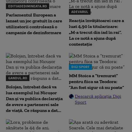
EDITIADEDIMINEATA.RO
ADEVARUL
Parlamentul European a
Reacția învățătoarei care a
lansat un joc gratuit în care
luat 4,90 la titularizare:
utilizatorii controlează o
„M-a trecut din iad în rai”.
campanie de dezinformare
La ce notă a ajuns după
contestație
DIGI SPORT
MM Stoica a ”tremurat”
GANDUL.RO
pentru fiica sa Teodora:
Bolojan, întrebat dacă va
”Am fost sigur că nu poate”
lua exemplul lui Nicușor
Descarcă aplicația Digi
Dan și va publica declarația
Sport
de avere a partenerei sale
de viață. Ce răspuns a dat...