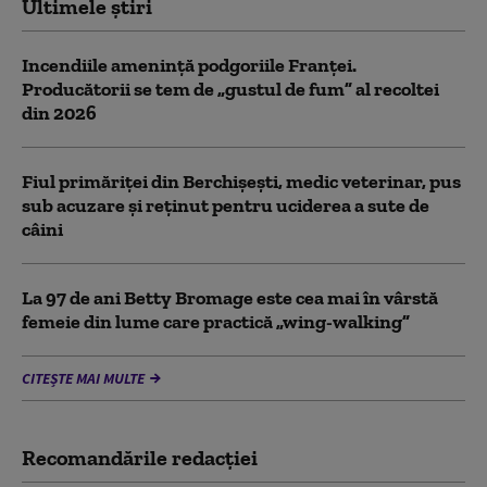
Ultimele știri
Incendiile amenință podgoriile Franței.
Producătorii se tem de „gustul de fum” al recoltei
din 2026
Fiul primăriţei din Berchişeşti, medic veterinar, pus
sub acuzare şi reţinut pentru uciderea a sute de
câini
La 97 de ani Betty Bromage este cea mai în vârstă
femeie din lume care practică „wing-walking”
CITEȘTE MAI MULTE
Recomandările redacţiei