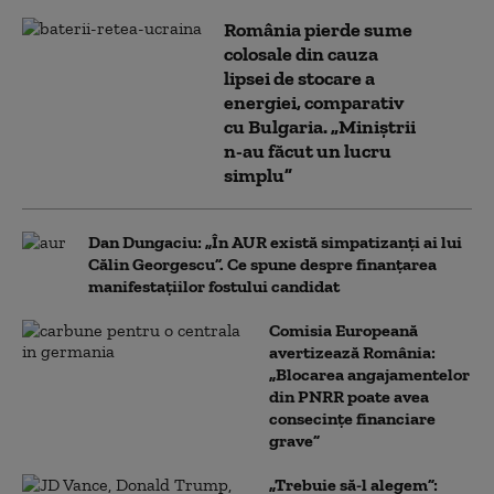
România pierde sume
colosale din cauza
lipsei de stocare a
energiei, comparativ
cu Bulgaria. „Miniștrii
n-au făcut un lucru
simplu”
Dan Dungaciu: „În AUR există simpatizanți ai lui
Călin Georgescu”. Ce spune despre finanțarea
manifestațiilor fostului candidat
Comisia Europeană
avertizează România:
„Blocarea angajamentelor
din PNRR poate avea
consecințe financiare
grave”
„Trebuie să-l alegem”: