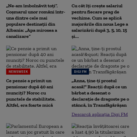
„Ne-am îmbolnăvit toți”.
Cu cât îți crește salariul
Coșmarul unor români într-
pentru fiecare prag de
una dintre cele mai
vechime. Cum se aplică
populare destinații din
majorările din noua Lege a
Albania: „Apa mirosea a
salarizării după 3, 5, 10, 15
canalizare”
și...
NEWSWEEK
DIGI FM
Ce pensie a primit un
„Anna, ţine-ţi prostul
pensionar după 40 ani
acasă!" Reacţii după ce un
munciți? Noroc cu
bărbat a desenat o
punctele de stabilitate.
declaraţie de dragoste pe o
Altfel, era foarte mică
stâncă, în Transfăgărăşan
Descarcă aplicația Digi FM