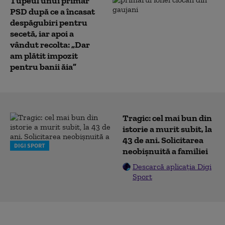
Tupeul unui primar
PSD după ce a încasat
despăgubiri pentru
secetă, iar apoi a
vândut recolta: „Dar
am plătit impozit
pentru banii ăia”
Tragic: cel mai bun din
istorie a murit subit, la
43 de ani. Solicitarea
DIGI SPORT
neobișnuită a familiei
Descarcă aplicația Digi
Sport