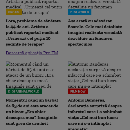
PRO FM
DIGI WORLD
Lora, probleme de sănătate
Așa arată cu adevărat
la 44 de ani. Artista a
Soarele. Cele mai detaliate
publicat raportul medical:
imagini realizate vreodată
„Urmează cel puțin 10
dezvăluie un fenomen
ședințe de terapie”
spectaculos
Descarcă aplicația Pro FM
DIGI ANIMAL WORLD
FILM NOW
Momentul când un bărbat
Antonio Banderas,
de 65 de ani este atacat de
declarație surpriză despre
un bizon: „Era chiar
infarctul care i-a schimbat
deasupra mea”. Imaginile
viața: „Cel mai bun lucru
sunt greu de urmărit
care mi s-a întâmplat
vreodată”