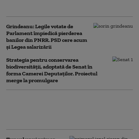
pe Dominic Fritz, după contestarea
Legii Integrității la CCR
Grindeanu: Legile votate de
Parlament împiedică pierderea
banilor din PNRR. PSD cere acum
și Legea salarizării
Strategia pentru conservarea
biodiversității, adoptată de Senat în
forma Camerei Deputaților. Proiectul
merge la promulgare
PSD nu susține demersul AUR de
suspendare a președintelui Nicușor
Dan. Ghigiu: „Criza guvernamentală e
suficientă”