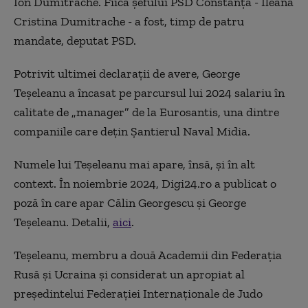
Ion Dumitrache. Fiica șefului PSD Constanța - Ileana
Cristina Dumitrache - a fost, timp de patru
mandate, deputat PSD.
Potrivit ultimei declarații de avere, George
Teșeleanu a încasat pe parcursul lui 2024 salariu în
calitate de „manager” de la Eurosantis, una dintre
companiile care dețin Șantierul Naval Midia.
Numele lui Teșeleanu mai apare, însă, și în alt
context. În noiembrie 2024, Digi24.ro a publicat o
poză în care apar Călin Georgescu și George
Teșeleanu. Detalii,
aici
.
Teșeleanu, membru a două Academii din Federația
Rusă și Ucraina și considerat un apropiat al
președintelui Federației Internaționale de Judo