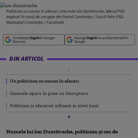
Politician cu succes în afaceri. Cine este Ion Dumitrache, liderul PSD
implicat în cazul de corupție din Portul Constanța / Sursă foto: PSD
Municipiul Constanța / Facebook
Urmărește
Digi24
în Google
Adaugă
Digi24
ca sursă preferată în
Discover
Google
DIN ARTICOL
Un politician cu succes în afaceri
Ginerele apare în poze cu Georgescu
Politician și afacerist influent la nivel local
Numele lui Ion Dumitrache, politician și om de