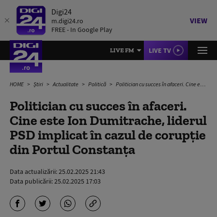
Digi24
VIEW
m.digi24.ro
FREE - In Google Play
LIVE TV
LIVE FM
HOME
Știri
Actualitate
Politică
Politician cu succes în afaceri. Cine este Ion Dumitrache, liderul PSD implicat în cazul de corupție din Portul Constanța
Politician cu succes în afaceri.
Cine este Ion Dumitrache, liderul
PSD implicat în cazul de corupție
din Portul Constanța
Data actualizării:
25.02.2025 21:43
Data publicării:
25.02.2025 17:03