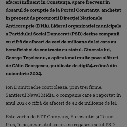
afaceri influent în Constanța, apare frecvent în
dosarul de corupție de la Portul Constanța, anchetat
în prezent de procurorii Direcției Naționale
Anticorupție (DNA). Liderul organizației municipale
a Partidului Social Democrat (PSD) deține companii
cu cifră de afaceri de zeci de milioane de lei care au
beneficiat și de contracte cu statul. Ginerele lui,
George Teșeleanu, a apărut mai multe poze alături
de Călin Georgescu, publicate de digi24.ro încă din
noiembrie 2024.
Ion Dumitrache controlează, prin trei firme,
Șantierul Naval Midia, o companie care a raportat în
anul 2023 o cifră de afaceri de 42 de milioane de lei.
Este vorba de ETT Company, Eurosantis și Tekno
Plus, în acționariatul cărora se regăsesc șeful PSD