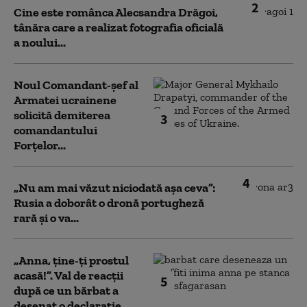
2
Cine este românca Alecsandra Drăgoi,
tânăra care a realizat fotografia oficială
a noului...
Noul Comandant-șef al
Armatei ucrainene
solicită demiterea
3
comandantului
Forțelor...
4
„Nu am mai văzut niciodată așa ceva”:
Rusia a doborât o dronă portugheză
rară și o va...
„Anna, ţine-ţi prostul
acasă!”. Val de reacții
5
după ce un bărbat a
desenat o declarație...