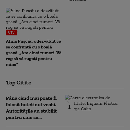
UTV
Alina Pușcău a dezvăluit că
se confruntă cu o boală
gravă. „Am cinci tumori. Vă
rog să vă rugați pentru
mine”
Top Citite
Până când mai poate fi
folosit buletinul vechi.
1
Autoritățile au stabilit
pentru cine se...