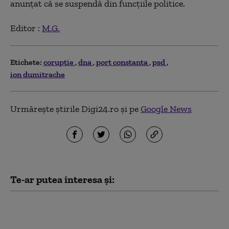
anunțat că se suspendă din funcțiile politice.
Editor :
M.G.
Etichete:
coruptie
dna
port constanta
psd
ion dumitrache
Urmărește știrile Digi24.ro și pe
Google News
Te-ar putea interesa și:
PSD acuză PNL şi USR că au blocat
771 milioane euro pentru a-l proteja