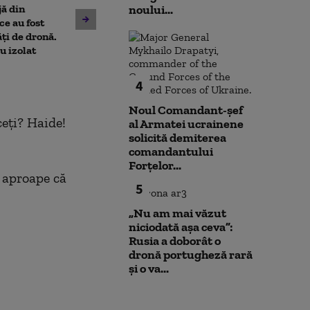
jă din
noului...
deranjează călătorii în
Un asistent me
e au fost
mijloacele de transport ale
pune la pământ
ți de dronă.
STB. Pentru ce se vor da
violent. Ce nu a
au izolat
sancțiuni
bărbatul agres
l-a atacat
4
Noul Comandant-șef
ceţi? Haide!
al Armatei ucrainene
solicită demiterea
comandantului
Forțelor...
, aproape că
5
„Nu am mai văzut
niciodată așa ceva”:
Rusia a doborât o
dronă portugheză rară
și o va...