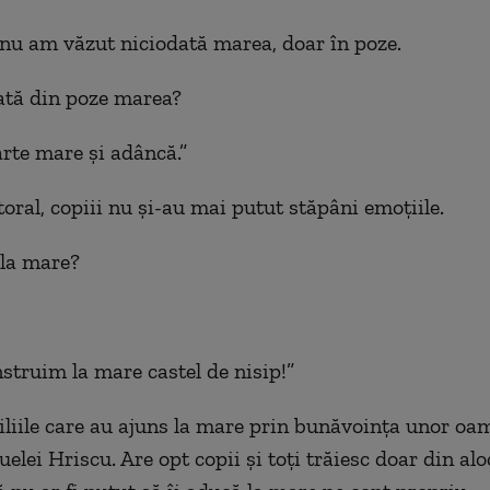
 nu am văzut niciodată marea, doar în poze.
ată din poze marea?
arte mare şi adâncă.”
toral, copiii nu şi-au mai putut stăpâni emoţiile.
 la mare?
nstruim la mare castel de nisip!”
iliile care au ajuns la mare prin bunăvoinţa unor oam
lei Hriscu. Are opt copii şi toţi trăiesc doar din aloc