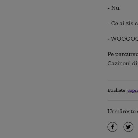
- Nu.
- Ce ai zis
- WOOOOO
Pe parcursul
Cazinoul di
Etichete:
copi
Urmărește ș