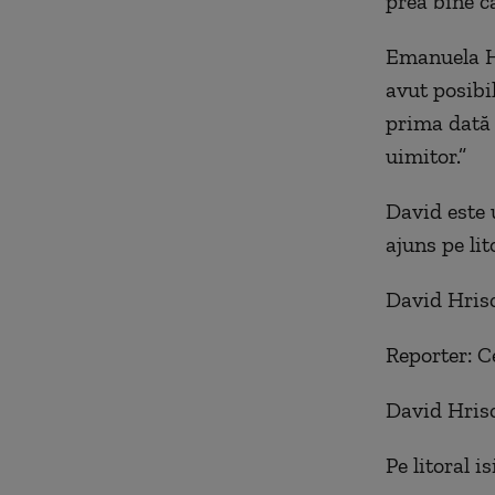
prea bine c
Emanuela Hr
avut posibi
prima dată 
uimitor.”
David este u
ajuns pe lit
David Hrisc
Reporter: Ce
David Hrisc
Pe litoral i