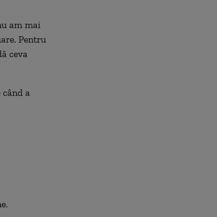
 nu am mai
mare. Pentru
dă ceva
e când a
e.