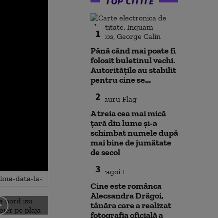
TOP CITITE
1
Până când mai poate fi
folosit buletinul vechi.
Autoritățile au stabilit
pentru cine se...
2
A treia cea mai mică
țară din lume și-a
schimbat numele după
mai bine de jumătate
de secol
3
Cine este românca
Alecsandra Drăgoi,
tânăra care a realizat
fotografia oficială a
Amenzi pentru cei care