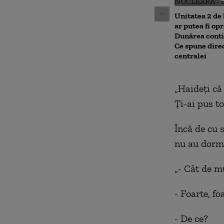
Unitatea 2 de
ar putea fi op
Dunărea conti
Ce spune dire
centralei
„Haideţi că
Ţi-ai pus to
Încă de cu s
nu au dormi
„- Cât de mu
- Foarte, fo
- De ce?