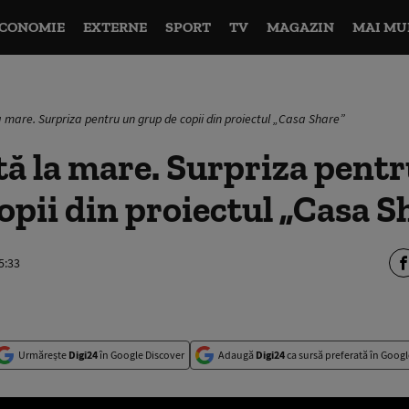
CONOMIE
EXTERNE
SPORT
TV
MAGAZIN
MAI MU
 mare. Surpriza pentru un grup de copii din proiectul „Casa Share”
ă la mare. Surpriza pent
opii din proiectul „Casa S
5:33
Urmărește
Digi24
în Google Discover
Adaugă
Digi24
ca sursă preferată în Googl