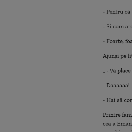
- Pentru că
- Şi cum ar
- Foarte, fo
Ajunşi pe li
„ - Vă place
- Daaaaaa!
- Hai să co
Printre fam
cea a Emanue