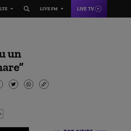
LIVE TV
LTE
LIVE FM
ru un
hare”
e