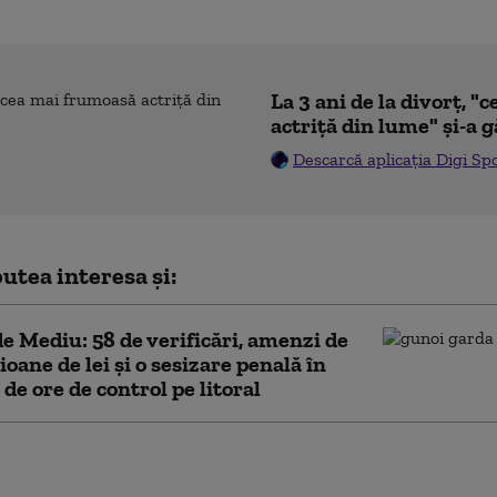
La 3 ani de la divorț, 
actriță din lume" și-a g
Descarcă aplicația Digi Sp
utea interesa și:
e Mediu: 58 de verificări, amenzi de
ioane de lei şi o sesizare penală în
 de ore de control pe litoral
nscrierile pentru Programul FIV 2026.
ate primi sprijin și care este limita de