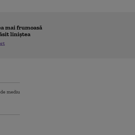
"cea mai frumoasă
ăsit liniștea
ort