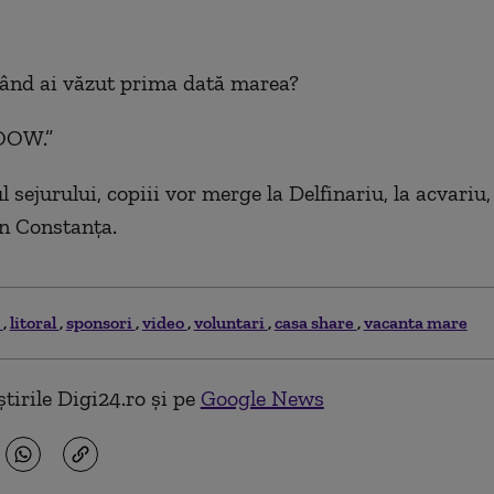
 când ai văzut prima dată marea?
OW.”
 sejurului, copiii vor merge la Delfinariu, la acvariu, l
n Constanţa.
i
litoral
sponsori
video
voluntari
casa share
vacanta mare
tirile Digi24.ro și pe
Google News