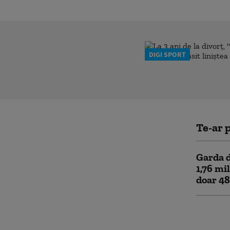
DIGI SPORT
Te-ar p
Garda d
1,76 mil
doar 48
Încep î
Cine po