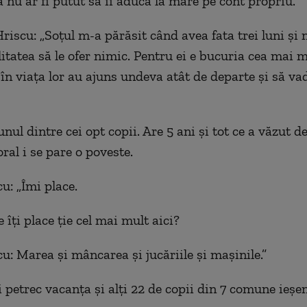
ă nu ar fi putut să îi aducă la mare pe cont propriu.
iscu: „Soţul m-a părăsit când avea fata trei luni şi
litatea să le ofer nimic. Pentru ei e bucuria cea mai 
în viaţa lor au ajuns undeva atât de departe şi să va
nul dintre cei opt copii. Are 5 ani şi tot ce a văzut d
oral i se pare o poveste.
u: „Îmi place.
 îţi place ţie cel mai mult aici?
u: Marea şi mâncarea şi jucăriile şi maşinile.”
si petrec vacanţa şi alţi 22 de copii din 7 comune ieşen