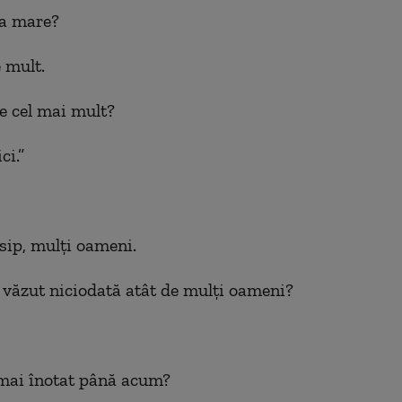
 la mare?
e mult.
ce cel mai mult?
ci.”
isip, mulţi oameni.
 văzut niciodată atât de mulţi oameni?
 mai înotat până acum?