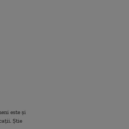
eni este şi
aţii. Ştie