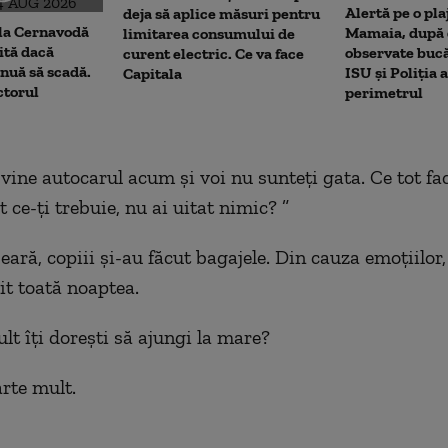
Alertă pe o pla
deja să aplice măsuri pentru
 la Cernavodă
Mamaia, după c
limitarea consumului de
rită dacă
observate bucă
curent electric. Ce va face
nuă să scadă.
ISU și Poliția 
Capitala
ctorul
perimetrul
 vine autocarul acum şi voi nu sunteţi gata. Ce tot fa
t ce-ţi trebuie, nu ai uitat nimic? ”
eară, copiii şi-au făcut bagajele. Din cauza emoţiilor
t toată noaptea.
lt îţi doreşti să ajungi la mare?
arte mult.