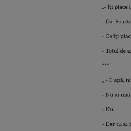
„- Îţi place
- Da. Foart
- Ce îţi pla
- Totul de ai
***
„ - E apă, n
- Nu ai mai
- Nu.
- Dar tu ai