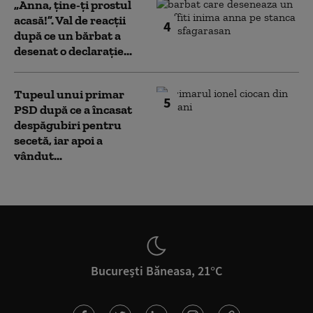
„Anna, ţine-ţi prostul
acasă!”. Val de reacții
4
după ce un bărbat a
desenat o declarație...
Tupeul unui primar
5
PSD după ce a încasat
despăgubiri pentru
secetă, iar apoi a
vândut...
București Băneasa, 21°C