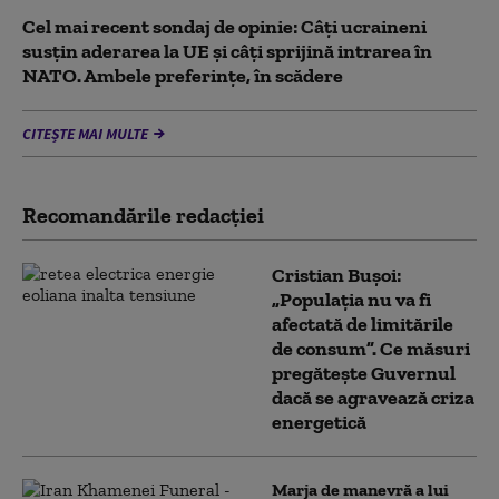
Cel mai recent sondaj de opinie: Câți ucraineni
susțin aderarea la UE și câți sprijină intrarea în
NATO. Ambele preferințe, în scădere
CITEȘTE MAI MULTE
Recomandările redacţiei
Cristian Bușoi:
„Populația nu va fi
afectată de limitările
de consum”. Ce măsuri
pregătește Guvernul
dacă se agravează criza
energetică
Marja de manevră a lui