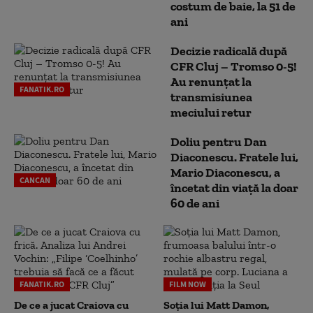
costum de baie, la 51 de
ani
Decizie radicală după
CFR Cluj – Tromso 0-5!
Au renunțat la
FANATIK.RO
transmisiunea
meciului retur
Doliu pentru Dan
Diaconescu. Fratele lui,
Mario Diaconescu, a
CANCAN
încetat din viață la doar
60 de ani
FANATIK.RO
FILM NOW
De ce a jucat Craiova cu
Soția lui Matt Damon,