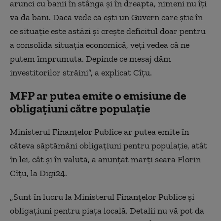
arunci cu banii în stânga şi în dreapta, nimeni nu îţi
va da bani. Dacă vede că eşti un Guvern care ştie în
ce situaţie este astăzi şi creşte deficitul doar pentru
a consolida situaţia economică, veţi vedea că ne
putem împrumuta. Depinde ce mesaj dăm
investitorilor străini”, a explicat Cîţu.
MFP ar putea emite o emisiune de
obligațiuni către populație
Ministerul Finanţelor Publice ar putea emite în
câteva săptămâni obligaţiuni pentru populaţie, atât
în lei, cât şi în valută, a anunţat marţi seara Florin
Cîţu, la Digi24.
„Sunt în lucru la Ministerul Finanţelor Publice şi
obligaţiuni pentru piaţa locală. Detalii nu vă pot da