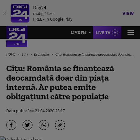
Digi24
VIEW
m.digi24.ro
FREE - In Google Play
LIVE TV
LIVE FM
HOME
Știri
Economie
Cîțu: România se finanțează deocamdată doar din piața internă. Ar putea emite obligațiuni către populație
Cîțu: România se finanțează
deocamdată doar din piața
internă. Ar putea emite
obligațiuni către populație
Data publicării:
21.04.2020 23:17