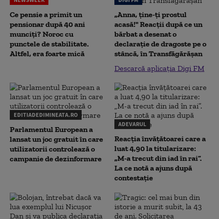
Ce pensie a primit un
„Anna, ţine-ţi prostul
pensionar după 40 ani
acasă!" Reacţii după ce un
munciți? Noroc cu
bărbat a desenat o
punctele de stabilitate.
declaraţie de dragoste pe o
Altfel, era foarte mică
stâncă, în Transfăgărăşan
Descarcă aplicația Digi FM
EDITIADEDIMINEATA.RO
ADEVARUL
Parlamentul European a
Reacția învățătoarei care a
lansat un joc gratuit în care
luat 4,90 la titularizare:
utilizatorii controlează o
„M-a trecut din iad în rai”.
campanie de dezinformare
La ce notă a ajuns după
contestație