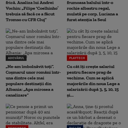
frică. Analiza lui Andrei
frumoasa balului într-o
Vochin: „Filipe ‘Coelhinho’
rochie albastru regal,
trebuia să facă ce a făcut
mulată pe corp. Luciana a
Tromso cu CFR Cluj”
furat atenția la Seul
ADEVĂRUL
PLAYTECH
„Ne-am îmbolnăvit toți”.
Cu cât îți crește salariul
Coșmarul unor români într-
pentru fiecare prag de
una dintre cele mai
vechime. Cum se aplică
populare destinații din
majorările din noua Lege a
Albania: „Apa mirosea a
salarizării după 3, 5, 10, 15
canalizare”
și...
NEWSWEEK
DIGI FM