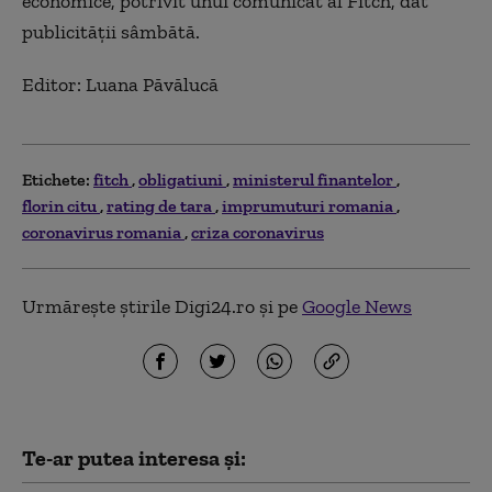
economice, potrivit unui comunicat al Fitch, dat
publicităţii sâmbătă.
Editor: Luana Păvălucă
Etichete:
fitch
obligatiuni
ministerul finantelor
florin citu
rating de tara
imprumuturi romania
coronavirus romania
criza coronavirus
Urmărește știrile Digi24.ro și pe
Google News
Te-ar putea interesa și: