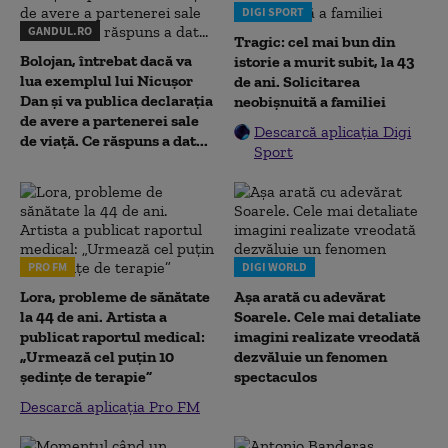
DIGI SPORT
GANDUL.RO
Tragic: cel mai bun din
Bolojan, întrebat dacă va
istorie a murit subit, la 43
lua exemplul lui Nicușor
de ani. Solicitarea
Dan și va publica declarația
neobișnuită a familiei
de avere a partenerei sale
Descarcă aplicația Digi
de viață. Ce răspuns a dat...
Sport
PRO FM
DIGI WORLD
Lora, probleme de sănătate
Așa arată cu adevărat
la 44 de ani. Artista a
Soarele. Cele mai detaliate
publicat raportul medical:
imagini realizate vreodată
„Urmează cel puțin 10
dezvăluie un fenomen
ședințe de terapie”
spectaculos
Descarcă aplicația Pro FM