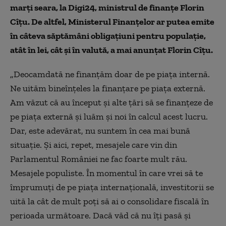
marți seara, la Digi24, ministrul de finanțe Florin
Cîțu. De altfel, Ministerul Finanțelor ar putea emite
în câteva săptămâni obligaţiuni pentru populaţie,
atât în lei, cât şi în valută, a mai anunțat Florin Cîţu.
„Deocamdată ne finanţăm doar de pe piaţa internă.
Ne uităm bineînţeles la finanţare pe piaţa externă.
Am văzut că au început şi alte ţări să se finanţeze de
pe piaţa externă şi luăm şi noi în calcul acest lucru.
Dar, este adevărat, nu suntem în cea mai bună
situaţie. Şi aici, repet, mesajele care vin din
Parlamentul României ne fac foarte mult rău.
Mesajele populiste. În momentul în care vrei să te
împrumuţi de pe piaţa internaţională, investitorii se
uită la cât de mult poţi să ai o consolidare fiscală în
perioada următoare. Dacă văd că nu îţi pasă şi