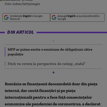
Foto: Guliver/Gettyimages
Urmărește
Digi24
în Google
Adaugă
Digi24
ca sursă preferată în
Discover
Google
DIN ARTICOL
MFP ar putea emite o emisiune de obligațiuni către
populație
Fitch va reveni la perspectiva de rating „stabil”
România se finanţează deocamdată doar din piaţa
internă, dar caută finanţări şi pe piaţa
internaţională pentru a face față consecințelor
economice ale pandemiei de coronavirus, a declarat