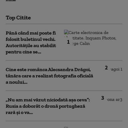
Top Citite
Până când mai poate fi
folosit buletinul vechi.
1
Autoritățile au stabilit
pentru cine se...
2
Cine este românca Alecsandra Drăgoi,
tânăra care a realizat fotografia oficială
a noului...
3
„Nu am mai văzut niciodată așa ceva”:
Rusia a doborât o dronă portugheză
rară și o va...