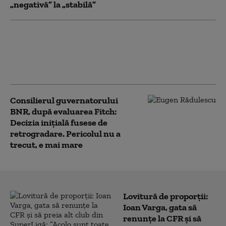
„negativă” la „stabilă”
Cum explică Cosmin
Marinescu, viceguvernator al
BNR, reconfirmarea ratingului
României de către Fitch
Consilierul guvernatorului
BNR, după evaluarea Fitch:
Decizia inițială fusese de
retrogradare. Pericolul nu a
trecut, e mai mare
Lovitură de proporții:
Ioan Varga, gata să
renunțe la CFR și să