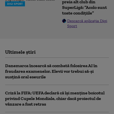
preia alt club din
DIGI SPORT
SuperLigă: ”Acolo sunt
toate condițiile”
Descarcă aplicația Digi
Sport
Ultimele știri
Danemarca încearcă să combată folosirea AI în
fraudarea examenelor. Elevii vor trebui să-şi
susţină oral eseurile
Criză la FIFA: UEFA declară că îşi menţine boicotul
privind Cupele Mondiale, chiar dacă proiectul de
vânzare a fost retras