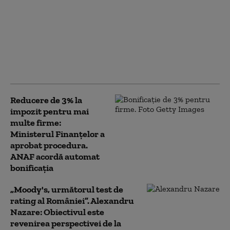
Cât anticipează
ministrul Finanțelor că
va fi creşterea
economică în acest an.
„Depinde de evoluţia în
trimestrele III şi IV”
Reducere de 3% la
impozit pentru mai
multe firme:
Ministerul Finanțelor a
aprobat procedura.
ANAF acordă automat
bonificația
„Moody's, următorul test de
rating al României”. Alexandru
Nazare: Obiectivul este
revenirea perspectivei de la