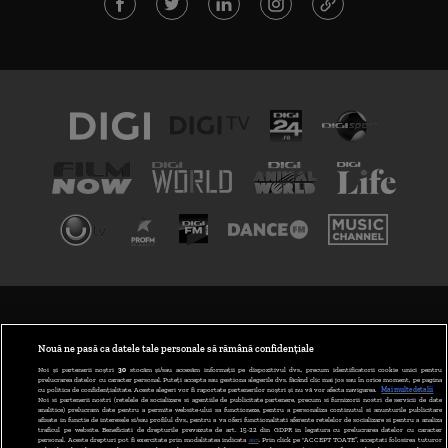
TERMENI ȘI CONDIȚII
POLITICA DE CONFIDENȚIALITATE
Nouă ne pasă ca datele tale personale să rămână confidențiale
Noi și partenerii noștri
30
stocăm și/sau accesăm informații pe dispozitivul dvs., precum identificatorii cookie unici pentru
prelucrarea datelor cu caracter personal. Puteți accepta sau gestiona alegerile dvs. făcând clic mai jos sau în orice moment, pe pagina
ABONARE DIGI TV
cu politica de confidențialitate. Aceste alegeri vor fi raportate partenerilor noștri și nu vă vor afecta navigarea.
Mai multe detalii
Noi si partenerii nostri (retelele de socializare si agentiile de publicitate partenere, precum si furnizorii nostri de servicii de date
analitice) prelucram date pentru a permite website-ului sa functioneze, pentru a personaliza continutul si anunturile publicitare
GESTIONAȚI PREFERINȚELE
afisate in functie de interesele si/sau profilul dvs., pentru a va oferi functionalitati aferente retelelor de socializare si pentru a analiza
traficul pe website. Beneficiati de drepturile prevazute de art. 15-22 din GDPR in legatura cu prelucrarea datelor cu caracter
personal. Aceste drepturi pot fi exercitate prin modalitatea indicata
aici
. Prin click pe “ACCEPT TOATE”, acceptati folosirea tuturor
CODUL DIGI24