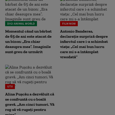
DIGI ANIMAL WORLD
FILM NOW
Momentul când un bărbat
Antonio Banderas,
de 65 de ani este atacat de
declarație surpriză despre
un bizon: „Era chiar
infarctul care i-a schimbat
deasupra mea”. Imaginile
viața: „Cel mai bun lucru
sunt greu de urmărit
care mi s-a întâmplat
vreodată”
UTV
Alina Pușcău a dezvăluit că
se confruntă cu o boală
gravă. „Am cinci tumori. Vă
rog să vă rugați pentru
mine”