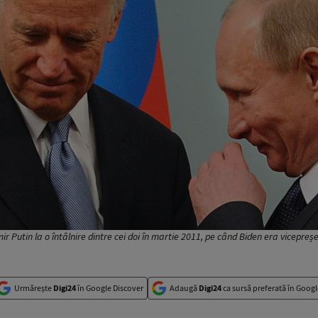
r Putin la o întâlnire dintre cei doi în martie 2011, pe când Biden era vicepreșe
Urmărește
Digi24
în Google Discover
Adaugă
Digi24
ca sursă preferată în Googl