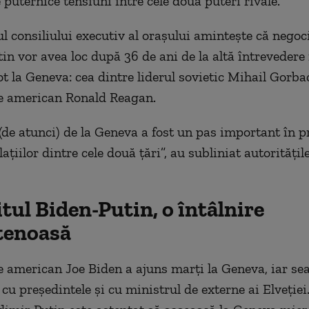
 puternice tensiuni între cele două puteri rivale.
 consiliului executiv al oraşului aminteşte că negoci
in vor avea loc după 36 de ani de la altă întrevedere 
ot la Geneva: cea dintre liderul sovietic Mihail Gorba
e american Ronald Reagan.
de atunci) de la Geneva a fost un pas important în p
elaţiilor dintre cele două ţări”, au subliniat autorităţil
ul Biden-Putin, o întâlnire
tenoasă
e american Joe Biden a ajuns marţi la Geneva, iar sea
 cu preşedintele şi cu ministrul de externe ai Elveţie