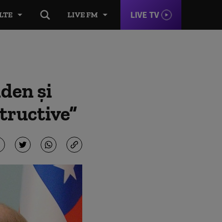
LIVE TV
LTE
LIVE FM
iden și
tructive”