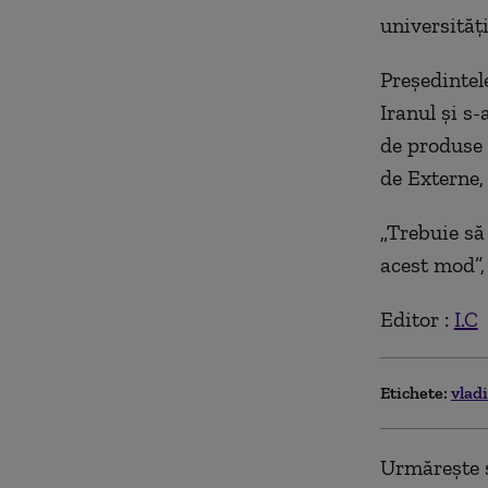
universităţi
Preşedintel
Iranul şi s
de produse 
de Externe, 
„Trebuie să
acest mod”,
Editor :
I.C
Etichete:
vlad
Urmărește ș