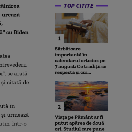
TOP CITITE
tâlnirea
e urează
ă,
lă" cu Biden
1
Sărbătoare
importantă în
tatea
calendarul ortodox pe
ntrevederii
7 august: Ce tradiții se
respectă și cui...
r”, se arată
 şi citată de
ută în
2
şi urmează
Viața pe Pământ ar fi
putut apărea de două
utin, într-o
ori. Studiul care pune