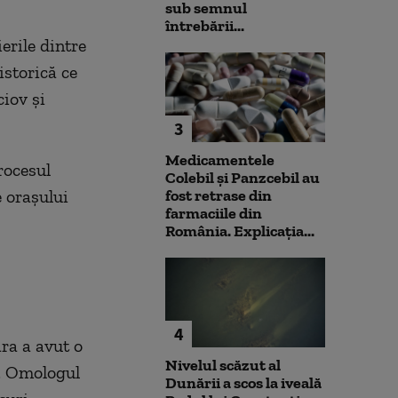
sub semnul
întrebării...
erile dintre
istorică ce
ciov şi
3
Medicamentele
rocesul
Colebil și Panzcebil au
e oraşului
fost retrase din
farmaciile din
România. Explicația...
4
ra a avut o
Nivelul scăzut al
i. Omologul
Dunării a scos la iveală