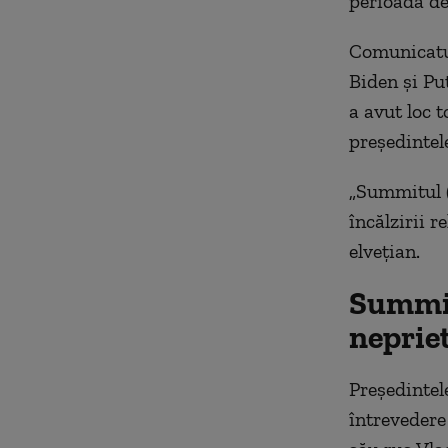
perioadă de
Comunicatul
Biden şi Put
a avut loc t
preşedintel
„Summitul (
încălzirii r
elveţian.
Summit
neprie
Preşedintel
întrevedere