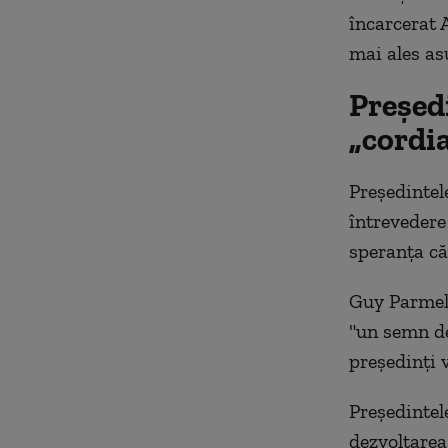
încarcerat A
mai ales as
Preşedi
„cordia
Preşedintel
întrevedere
speranţa că
Guy Parmeli
"un semn de
preşedinţi v
Preşedintel
dezvoltarea 