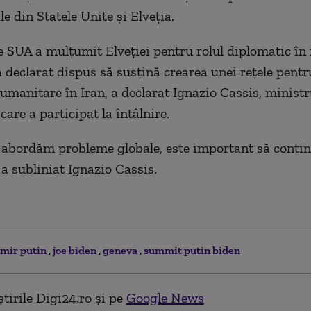
le din Statele Unite şi Elveţia.
e SUA a mulţumit Elveţiei pentru rolul diplomatic în 
-a declarat dispus să susţină crearea unei reţele pentr
umanitare în Iran, a declarat Ignazio Cassis, ministr
care a participat la întâlnire.
 abordăm probleme globale, este important să conti
 a subliniat Ignazio Cassis.
imir putin
joe biden
geneva
summit putin biden
tirile Digi24.ro și pe
Google News