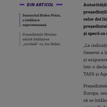
DIN ARTICOL
Autoritățil
preşedinţil
Summitul Biden-Putin,
celor doi l
o întâlnire
neprietenoasă
președintel
și speră ca
Preşedintele Elveţiei
salută întâlnirea
„cordială” cu Joe Biden
„La indicaţi
Genevei a î
şi asigurar
într-o decla
TASS și Age
Preşedintel
Europa, und
să se întâln