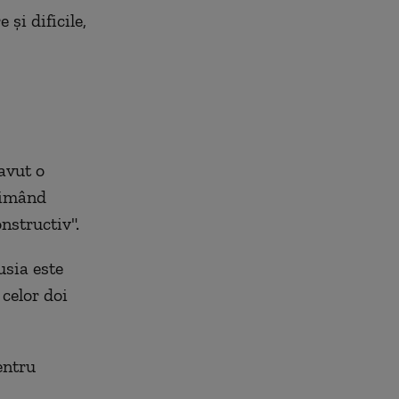
 şi dificile,
avut o
rimând
nstructiv".
usia este
celor doi
entru