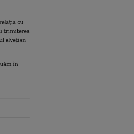
relaţia cu
u trimiterea
ul elveţian
nuăm în