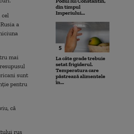
curi.
Podul lui Constantin,
din timpul
Imperiului...
 cel
 Rusia a
 niciuna
5
ntru mai
La câte grade trebuie
setat frigiderul.
presupusul
Temperatura care
ericani sunt
păstrează alimentele
în...
nție pentru
viu, că
tului rus