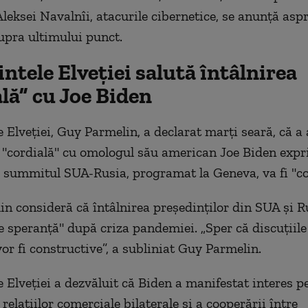
leksei Navalnîi, atacurile cibernetice, se anunţă aspre
upra ultimului punct.
ntele Elveţiei salută întâlnirea
lă” cu Joe Biden
e Elveţiei, Guy Parmelin, a declarat marţi seară, că a 
 "cordială" cu omologul său american Joe Biden exp
 summitul SUA-Rusia, programat la Geneva, va fi "co
n consideră că întâlnirea preşedinţilor din SUA şi R
 speranţă" după criza pandemiei. „Sper că discuţiile 
or fi constructive”, a subliniat Guy Parmelin.
e Elveţiei a dezvăluit că Biden a manifestat interes p
relaţiilor comerciale bilaterale şi a cooperării între