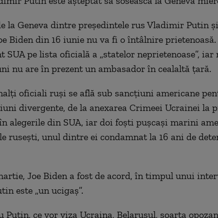
dimir Putin este aşteptat să sosească la Geneva mier
 la Geneva dintre președintele rus Vladimir Putin și
e Biden din 16 iunie nu va fi o întâlnire prietenoasă.
t SUA pe lista oficială a „statelor neprietenoase”, iar
uni nu are în prezent un ambasador în cealaltă țară.
nalți oficiali ruși se află sub sancțiuni americane pe
iuni divergente, de la anexarea Crimeei Ucrainei la 
în alegerile din SUA, iar doi foști pușcași marini am
ile rusești, unul dintre ei condamnat la 16 ani de dete
martie, Joe Biden a fost de acord, în timpul unui inter
tin este „un ucigaș”.
cu Putin, ce vor viza Ucraina, Belarusul, soarta opozan