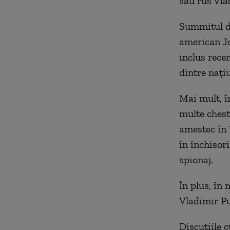
său rus Vla
Summitul de
american Jo
inclus recen
dintre nați
Mai mult, î
multe chest
amestec în 
în închisor
spionaj.
În plus, în 
Vladimir Pu
Discuţiile 