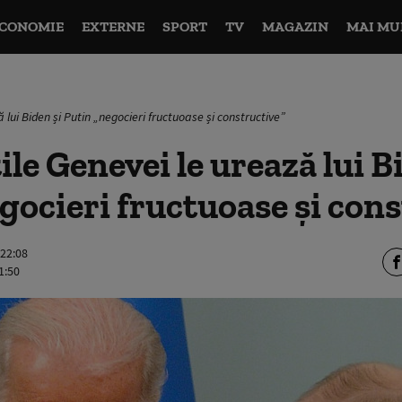
CONOMIE
EXTERNE
SPORT
TV
MAGAZIN
MAI MU
 lui Biden și Putin „negocieri fructuoase și constructive”
ile Genevei le urează lui B
gocieri fructuoase și cons
 22:08
1:50