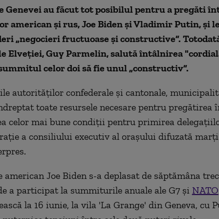
e Genevei au făcut tot posibilul pentru a pregăti în
or american şi rus, Joe Biden şi Vladimir Putin, şi l
ideri „negocieri fructuoase şi constructive”. Totodat
e Elveţiei, Guy Parmelin,
salută întâlnirea "cordia
 summitul celor doi să fie unul „constructiv”.
ile autorităţilor confederale şi cantonale, municipali
ndreptat toate resursele necesare pentru pregătirea î
ea celor mai bune condiţii pentru primirea delegaţiilo
raţie a consiliului executiv al oraşului difuzată marţi
rpres.
e american Joe Biden s-a deplasat de săptămâna trec
e a participat la summiturile anuale ale G7 şi
NATO
ească la 16 iunie, la vila 'La Grange' din Geneva, cu P