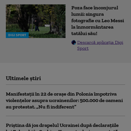
Poza face înconjurul
lumii: singura
fotografie cu Leo Messi
la înmormântarea
tatălui său!
DIGI SPORT
Descarcă aplicația Digi
Sport
Ultimele știri
Manifestații în 22 de orașe din Polonia împotriva
violențelor asupra ucrainenilor: 500.000 de oameni
au protestat. „Nu fi indiferent”
Priștina dă jos drapelul Ucrainei după declarațiile