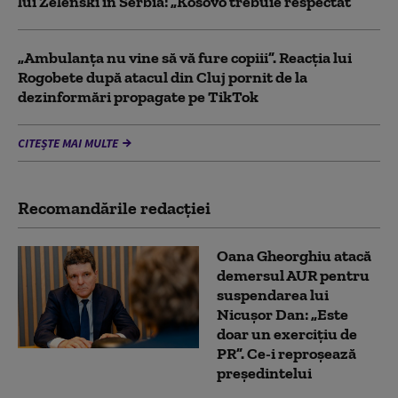
lui Zelenski în Serbia: „Kosovo trebuie respectat”
„Ambulanța nu vine să vă fure copiii”. Reacția lui
Rogobete după atacul din Cluj pornit de la
dezinformări propagate pe TikTok
CITEȘTE MAI MULTE
Recomandările redacţiei
Oana Gheorghiu atacă
demersul AUR pentru
suspendarea lui
Nicușor Dan: „Este
doar un exercițiu de
PR”. Ce-i reproșează
președintelui