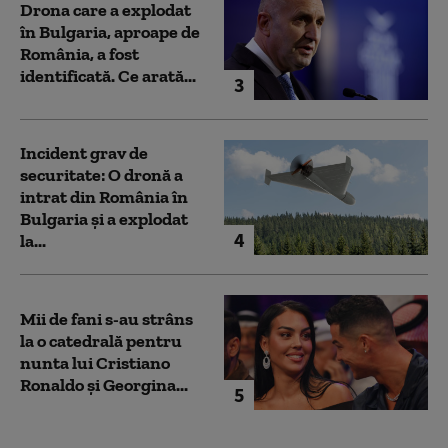
Drona care a explodat
în Bulgaria, aproape de
România, a fost
identificată. Ce arată...
3
Incident grav de
securitate: O dronă a
intrat din România în
Bulgaria şi a explodat
4
la...
Mii de fani s-au strâns
la o catedrală pentru
nunta lui Cristiano
Ronaldo şi Georgina...
5