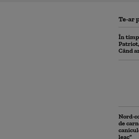
Te-ar p
În timp
Patriot
Când ar
„Îmi pa
tineri”
dar int
rachete
Ucrain
Nord-co
de carn
canicule
leac”