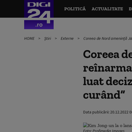
POLITICĂ
ACTUALITATE
E
HOME
Știri
Externe
Coreea de Nord amenință Japo
Coreea d
reînarmar
luat deciz
curând”
Data publicării:
20.12.2022 0
Foto: Profimedia Images