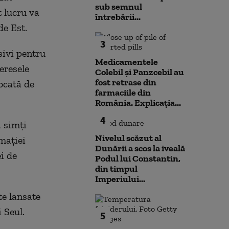
sub semnul
t lucru va
întrebării...
de Est.
3
sivi pentru
Medicamentele
eresele
Colebil și Panzcebil au
fost retrase din
ocată de
farmaciile din
România. Explicația...
4
a simți
Nivelul scăzut al
mației
Dunării a scos la iveală
i de
Podul lui Constantin,
din timpul
Imperiului...
e lansate
 Seul.
5