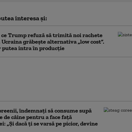
utea interesa și:
 ce Trump refuză să trimită noi rachete
, Ucraina grăbește alternativa „low cost”.
 putea intra în producție
re rău să văd cum mor
. Trump compătimește,
erzice exportul de
 interceptoare către
a
reenii, îndemnaţi să consume supă
e de câine pentru a face față
i: „Și dacă ţi se varsă pe picior, devine