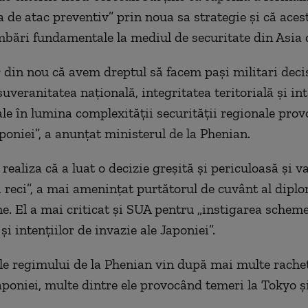
a de atac preventiv” prin noua sa strategie și că aces
bări fundamentale la mediul de securitate din Asia 
 din nou că avem dreptul să facem pași militari deci
uveranitatea națională, integritatea teritorială și int
e în lumina complexității securității regionale prov
poniei”, a anunțat ministerul de la Phenian.
realiza că a luat o decizie greșită și periculoasă și v
i reci”, a mai amenințat purtătorul de cuvânt al diplo
e. El a mai criticat și SUA pentru „instigarea scheme
i intențiilor de invazie ale Japoniei”.
e regimului de la Phenian vin după mai multe rachet
poniei, multe dintre ele provocând temeri la Tokyo și