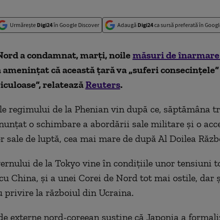
Urmărește
Digi24
în Google Discover
Adaugă
Digi24
ca sursă preferată în Googl
Nord a condamnat, marți, noile
măsuri de înarmare 
a amenințat că această țară va „suferi consecințele”
riculoase”, relatează
Reuters
.
e regimului de la Phenian vin după ce, săptămâna tr
nunțat o schimbare a abordării sale militare și o acc
or sale de luptă, cea mai mare de după Al Doilea Răzb
ernului de la Tokyo vine în condițiile unor tensiuni t
u China, și a unei Corei de Nord tot mai ostile, dar ș
 privire la războiul din Ucraina.
de externe nord-coreean susține că Japonia a formali