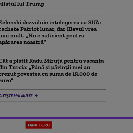
aliatul lui Trump
Zelenski dezvăluie înțelegerea cu SUA:
rachete Patriot lunar, dar Kievul vrea
mai mult. „Nu e suficient pentru
apărarea noastră”
Cât a plătit Radu Miruță pentru vacanța
din Turcia: „Până și părinții mei au
crezut povestea cu suma de 15.000 de
euro”
CITEȘTE MAI MULTE
FANATIK.RO