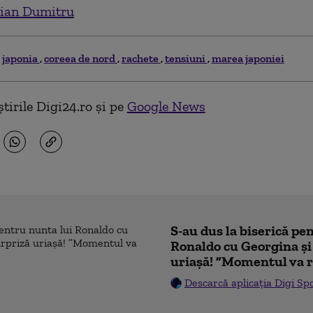
ian Dumitru
japonia
coreea de nord
rachete
tensiuni
marea japoniei
tirile Digi24.ro și pe
Google News
S-au dus la biserică pe
Ronaldo cu Georgina și
uriașă! ”Momentul va r
Descarcă aplicația Digi Sp