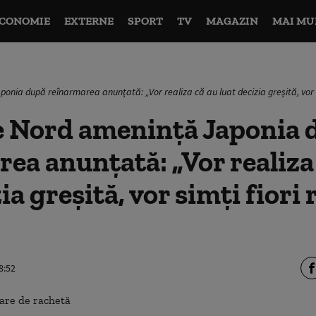
CONOMIE
EXTERNE
SPORT
TV
MAGAZIN
MAI MU
nia după reînarmarea anunțată: „Vor realiza că au luat decizia greșită, vor si
e Nord amenință Japonia 
ea anunțată: „Vor realiza
ia greșită, vor simți fiori 
8:52