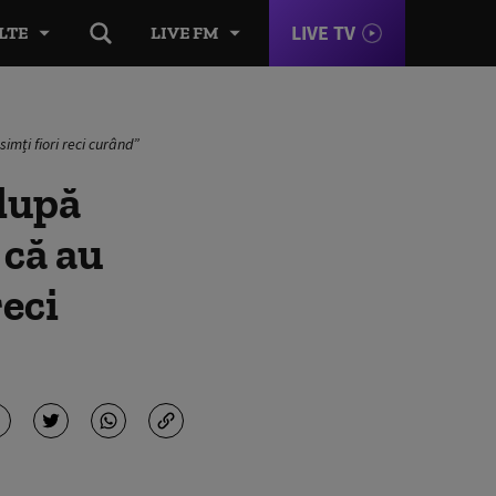
LIVE TV
LTE
LIVE FM
mți fiori reci curând”
după
 că au
reci