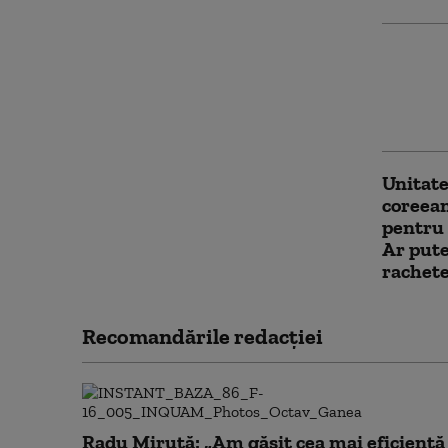
Japonia
taifunu
de pers
evacua
Unitate
coreean
pentru 
Ar pute
rachete
Recomandările redacţiei
Radu Miruță: „Am găsit cea mai eficientă