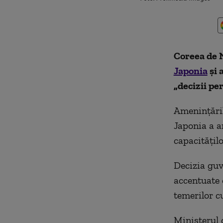
Coreea de 
Japonia
și 
„decizii pe
Amenințăril
Japonia a a
capacitățil
Decizia guv
accentuate c
temerilor cu
Ministerul 