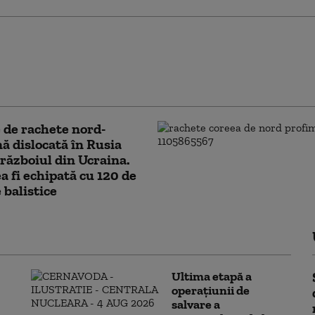
, în alertă din cauza
lui Dolphin. Peste 5.000
oane au primit ordin de
re
 de rachete nord-
ă dislocată în Rusia
războiul din Ucraina.
a fi echipată cu 120 de
 balistice
Ultima etapă a
operațiunii de
salvare a