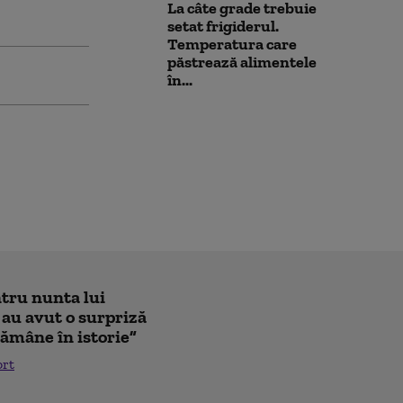
La câte grade trebuie
setat frigiderul.
Temperatura care
păstrează alimentele
în...
ntru nunta lui
 au avut o surpriză
ămâne în istorie”
ort