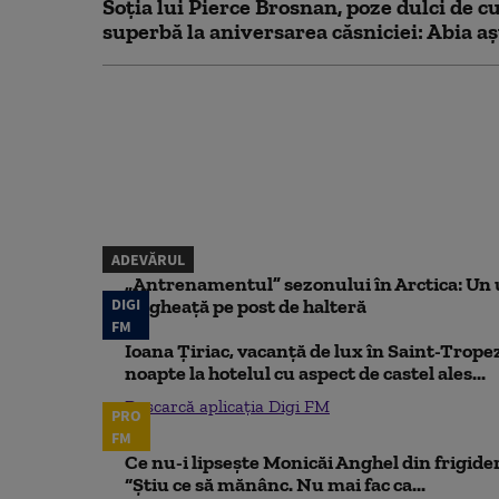
Soția lui Pierce Brosnan, poze dulci de cu
superbă la aniversarea căsniciei: Abia aș
ADEVĂRUL
„Antrenamentul” sezonului în Arctica: Un u
DIGI
de gheață pe post de halteră
FM
Ioana Țiriac, vacanță de lux în Saint-Tropez
noapte la hotelul cu aspect de castel ales...
Descarcă aplicația Digi FM
PRO
FM
Ce nu-i lipsește Monicăi Anghel din frigider,
“Știu ce să mănânc. Nu mai fac ca...