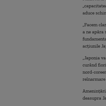
„capacitate
aduce schim
„Facem clar
a ne apăra s
fundamental
acțiunile Ja
„Japonia va 
curând fior
nord-coreen
reînarmare ș
Amenințăril
deasupra Ja