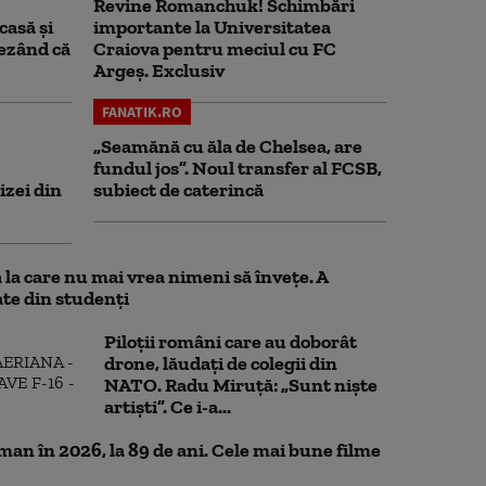
Revine Romanchuk! Schimbări
casă și
importante la Universitatea
rezând că
Craiova pentru meciul cu FC
Argeş. Exclusiv
FANATIK.RO
„Seamănă cu ăla de Chelsea, are
fundul jos”. Noul transfer al FCSB,
izei din
subiect de caterincă
la care nu mai vrea nimeni să înveţe. A
te din studenţi
Piloții români care au doborât
drone, lăudați de colegii din
NATO. Radu Miruță: „Sunt niște
artiști”. Ce i-a...
n în 2026, la 89 de ani. Cele mai bune filme