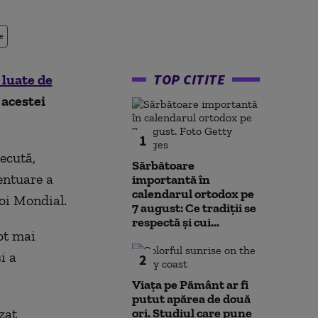
e
TOP CITITE
luate de
 acestei
1
ecută,
Sărbătoare
entuare a
importantă în
calendarul ortodox pe
oi Mondial.
7 august: Ce tradiții se
respectă și cui...
ot mai
i a
2
Viața pe Pământ ar fi
putut apărea de două
zat
ori. Studiul care pune