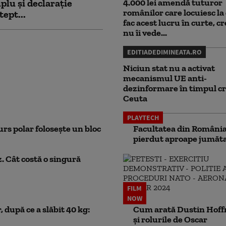
plu și declarație
4.000 lei amendă tuturor
românilor care locuiesc la 
tept...
fac acest lucru în curte, c
nu îi vede...
EDITIADEDIMINEATA.RO
Niciun stat nu a activat
mecanismul UE anti-
dezinformare în timpul cr
Ceuta
PLAYTECH
rs polar folosește un bloc
Facultatea din România 
pierdut aproape jumăta
. Cât costă o singură
FILM
NOW
 după ce a slăbit 40 kg:
Cum arată Dustin Hoffma
și rolurile de Oscar