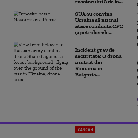
reactorului 2 de la...
SUA au convins
Ucraina să nu mai
atace conducta CPC
şi petrolierele...
Incident grav de
securitate: O dronă
a intrat din
România în
Bulgaria...
CANCAN