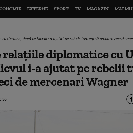
CONOMIE
EXTERNE
SPORT
TV
MAGAZIN
MAI MU
ce cu Ucraina, după ce Kievul i-a ajutat pe rebelii tuaregi să omoare zeci de m
 relațiile diplomatice cu 
evul i-a ajutat pe rebelii 
eci de mercenari Wagner
9:30