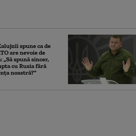
au fost uciși în
ea Harkov
Zalujnîi spune ca de
TO are nevoie de
: „Să spună sincer,
upta cu Rusia fără
nța noastră?”
iciali europeni și ruși
at discuții secrete în
, pentru posibile
ri de pace cu Ucraina
berg)