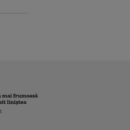
cea mai frumoasă
sit liniștea
t