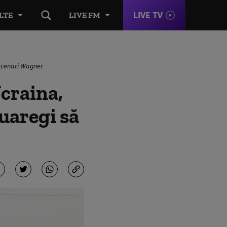
LIVE TV
LTE
LIVE FM
ercenari Wagner
Ucraina,
tuaregi să