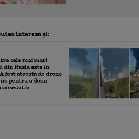
utea interesa și:
tre cele mai mari
ii din Rusia este în
. A fost atacată de drone
ene pentru a doua
 consecutiv
le rusești fac noi
 în Ucraina. Trei