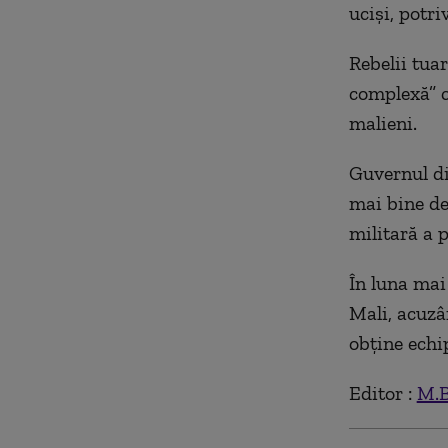
uciși, potri
Rebelii tua
complexă” c
malieni.
Guvernul di
mai bine de
militară a 
În luna mai
Mali, acuzâ
obține echi
Editor :
M.B