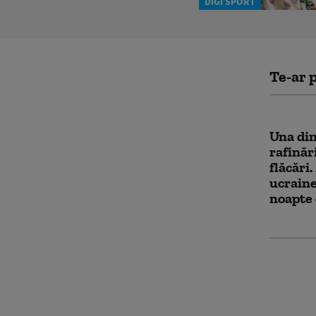
DIGI SPORT
Te-ar p
Una din
rafinăr
flăcări
ucrain
noapte
Atacuri
victime