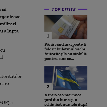
TOP CITITE
u că
rganizeze
militari
u a lupta
1
Până când mai poate fi
folosit buletinul vechi.
 cu
Autoritățile au stabilit
ul
pentru cine se...
torităților
onare
2
A treia cea mai mică
țară din lume și-a
(GUR) a
schimbat numele după