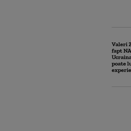
oameni 
regiun
Valeri 
fapt NA
Ucraina
poate l
experie
Foști of
au purt
Austria
negocie
(Bloom