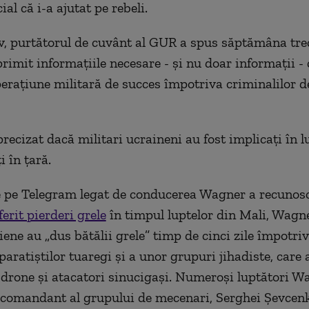
ial că i-a ajutat pe rebeli.
v, purtătorul de cuvânt al GUR a spus săptămâna tre
primit informațiile necesare - și nu doar informații -
erațiune militară de succes împotriva criminalilor d
precizat dacă militari ucraineni au fost implicați în 
i în țară.
 pe Telegram legat de conducerea Wagner a recunos
erit pierderi grele
în timpul luptelor din Mali, Wagner
ene au „dus bătălii grele” timp de cinci zile împotri
eparatiștilor tuaregi și a unor grupuri jihadiste, care 
 drone și atacatori sinucigași. Numeroși luptători W
 comandant al grupului de mecenari, Serghei Șevcenk