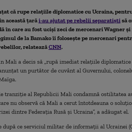
ţat că rupe relaţiile diplomatice cu Ucraina, pentr
din această țară
i-au ajutat pe rebelii separatiști
să o
 în care au fost uciși zeci de mercenari Wagner și 
gimul de la Bamako îi folosește pe mercenari pentr
ebelilor, relatează
CNN
.
n Mali a decis să „rupă imediat relaţiile diplomatice
 anunţat un purtător de cuvânt al Guvernului, colonel
Maïga.
e tranziție al Republicii Mali condamnă ostilitatea au
care nu observă că Mali a cerut întotdeauna o soluți
izei dintre Federația Rusă și Ucraina”, a adăugat el.
e după ce serviciul militar de informații al Ucrainei 