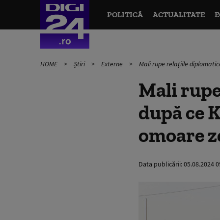
POLITICĂ
ACTUALITATE
E
HOME
Știri
Externe
Mali rupe relațiile diplomati
Mali rupe
după ce Ki
omoare z
Data publicării:
05.08.2024 0