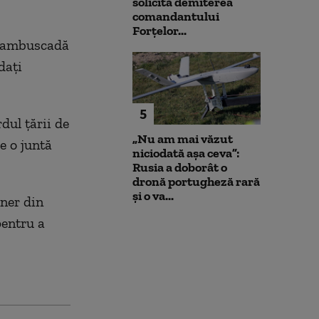
solicită demiterea
comandantului
Forțelor...
„o ambuscadă
dați
5
dul țării de
„Nu am mai văzut
e o juntă
niciodată așa ceva”:
Rusia a doborât o
dronă portugheză rară
și o va...
ner din
pentru a