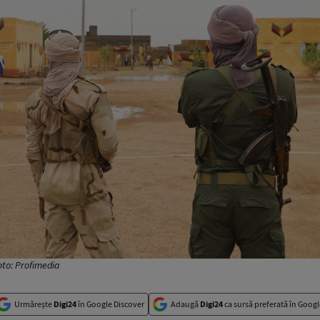
Foto: Profimedia
Urmărește
Digi24
în Google Discover
Adaugă
Digi24
ca sursă preferată în Googl