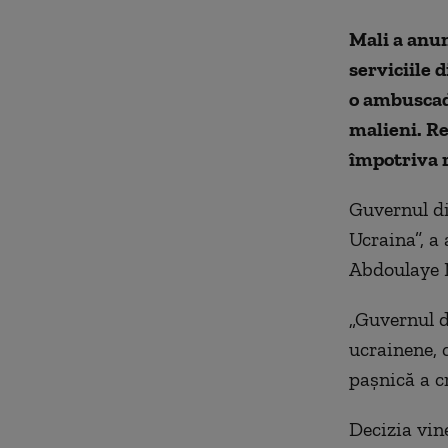
Mali a anun
serviciile 
o ambuscadă
malieni. Re
împotriva r
Guvernul di
Ucraina”, a
Abdoulaye 
„Guvernul d
ucrainene, 
pașnică a cr
Decizia vin