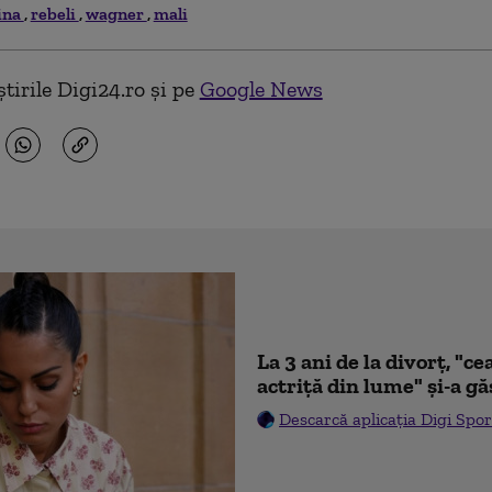
ina
rebeli
wagner
mali
tirile Digi24.ro și pe
Google News
La 3 ani de la divorț, "
actriță din lume" și-a gă
Descarcă aplicația Digi Spor