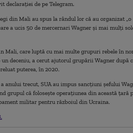
vit declarației de pe Telegram.
regi din Mali au spus la rândul lor că au organizat 
are a ucis 50 de mercernari Wagner și mai mulți sol
n Mali, care luptă cu mai multe grupuri rebele în nor
 un deceniu, a cerut ajutorul grupării Wagner după c
preluat puterea, în 2020.
 a anului trecut, SUA au impus sancțiuni șefului Wag
nd grupul că folosește operațiunea din această țară 
pament militar pentru războiul din Ucraina.
.