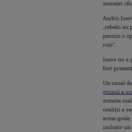
anunțat ofic
Andrii Iuso
„rebelii au 
permis o op
ruși”.
Iusov nu a 
fost prezenț
Un canal de
grupul a suf
armate mali
coaliții a s
arme grele,
inclusiv un