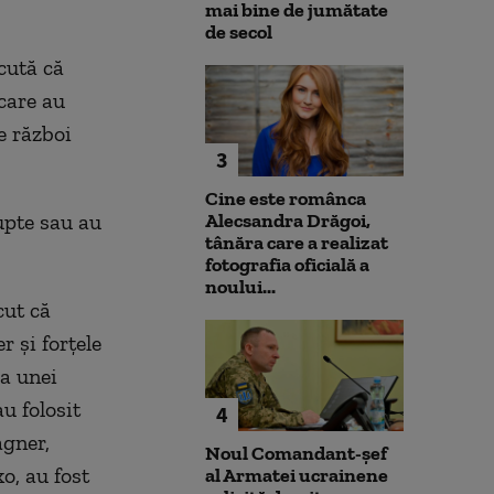
mai bine de jumătate
de secol
cută că
 care au
e război
3
Cine este românca
lupte sau au
Alecsandra Drăgoi,
tânăra care a realizat
fotografia oficială a
noului...
cut că
 și forțele
va unei
au folosit
4
agner,
Noul Comandant-șef
o, au fost
al Armatei ucrainene