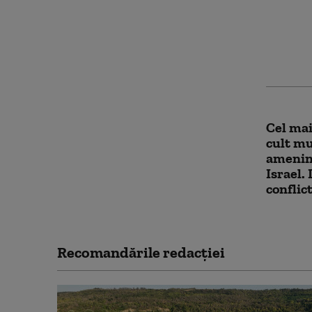
Israelu
proiect
Gaza: „
Cel mai
cult mu
ameninț
Israel.
conflict
Recomandările redacţiei