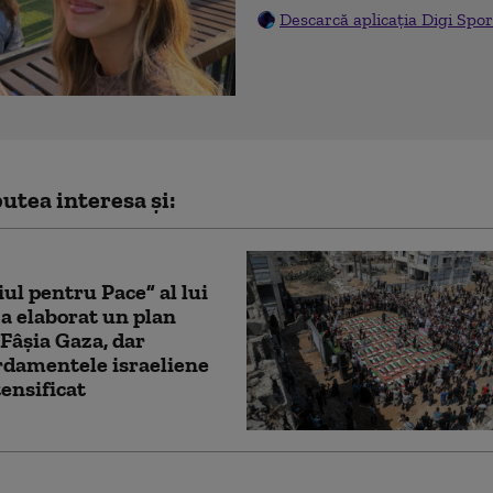
Descarcă aplicația Digi Spor
utea interesa și:
iul pentru Pace” al lui
 elaborat un plan
Fâșia Gaza, dar
damentele israeliene
tensificat