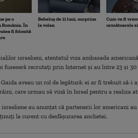
ne pe o
Bebeluș de 11 luni, surprins
Cum va fi vrem
n România. În
la volan
următoarele zi
putea fi folosită
are
cialilor israelieni, atentatul viza ambasada americană
ei fuseseră recrutaţi prin Internet şi au între 23 şi 30
aida aveau un rol de legătură: ei ar fi trebuit să-i a
trăini, care urmau să vină în Israel pentru a realiza at
e israeliene au anunţat că partenerii lor americani au 
inuţi la curent cu desfăşurarea anchetei.