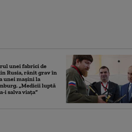
l reia
damentele în sudul
ui, în timp ce la Roma
ciază încetarea
ților
rul unei fabrici de
in Rusia, rănit grav în
a unei maşini la
nburg. „Medicii luptă
a-i salva viaţa”
ahu confirmă că