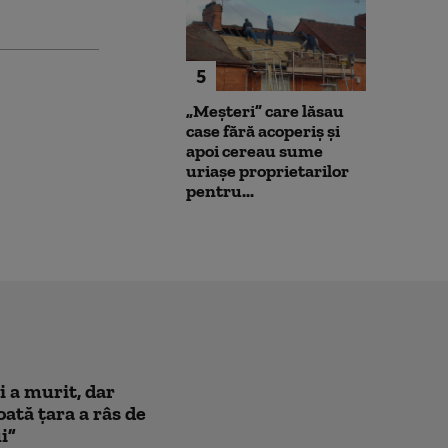
5
„Meșteri” care lăsau
case fără acoperiș și
apoi cereau sume
uriașe proprietarilor
pentru...
i a murit, dar
oată țara a râs de
i”