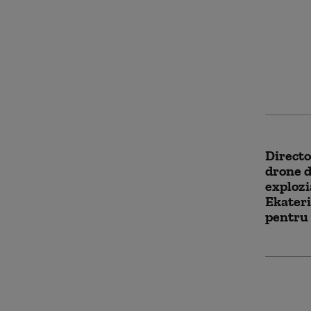
Israelu
bombar
Libanul
se nego
ostilită
Directo
drone d
explozi
Ekateri
pentru 
Netany