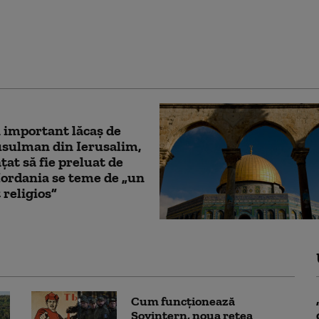
l nu a acceptat
ul lui Trump pentru
Nu este planul nostru”
 important lăcaş de
sulman din Ierusalim,
at să fie preluat de
 Iordania se teme de „un
 religios”
Cum funcționează
Sovintern, noua rețea