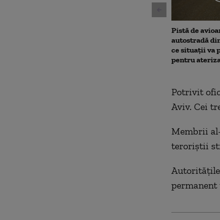
Pistă de avioa
autostradă di
ce situații va 
pentru ateriz
Potrivit ofi
Aviv. Cei tr
Membrii al-Q
teroriştii s
Autorităţil
permanent ţ