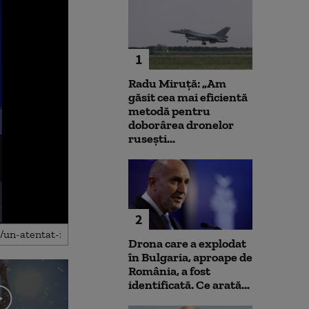
1
Radu Miruță: „Am
găsit cea mai eficientă
metodă pentru
doborârea dronelor
rusești...
2
Drona care a explodat
în Bulgaria, aproape de
România, a fost
identificată. Ce arată...