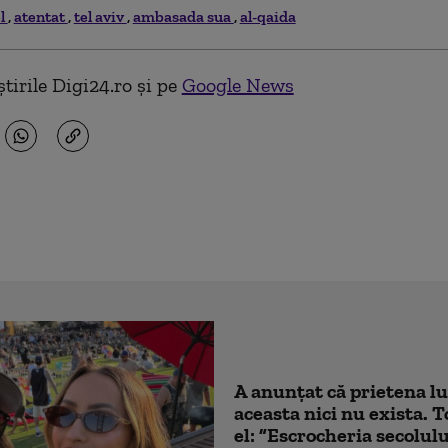
el
atentat
tel aviv
ambasada sua
al-qaida
tirile Digi24.ro și pe
Google News
A anunțat că prietena lu
aceasta nici nu exista. T
el: ”Escrocheria secolulu