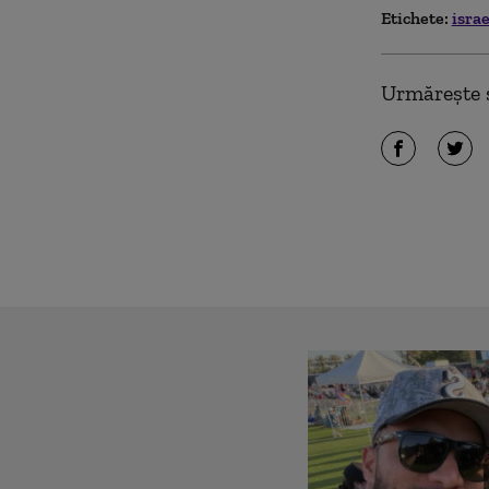
Etichete:
isra
Urmărește ș