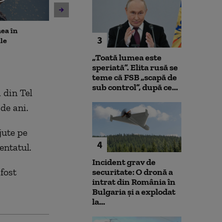
ea în
Unitatea 2 de la Cernavodă
Ambulanţă ata
3
le
rămâne în funcțiune. Apa
topoarele într
din Dunăre a crescut cu 8
Cluj, după ce în
„Toată lumea este
centimetri, în ultimele 24 de
TikTok s-a afir
speriată”. Elita rusă se
ore
copii”. Șoferul 
teme că FSB „scapă de
sub control”, după ce...
 din Tel
 de ani.
jute pe
4
entatul.
Incident grav de
fost
securitate: O dronă a
intrat din România în
Bulgaria şi a explodat
la...