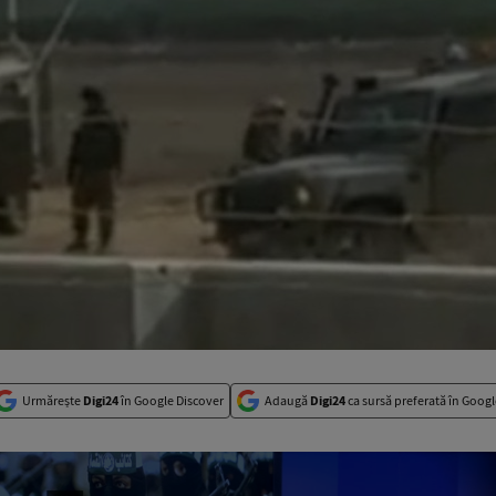
Urmărește
Digi24
în Google Discover
Adaugă
Digi24
ca sursă preferată în Googl