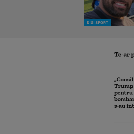
DIGI SPORT
Te-ar p
„Consil
Trump a
pentru 
bombar
s-au in