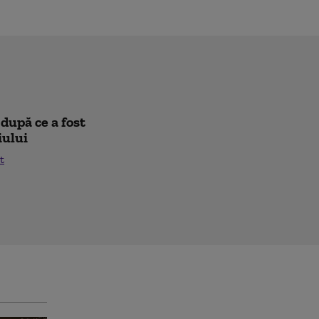
după ce a fost
iului
t