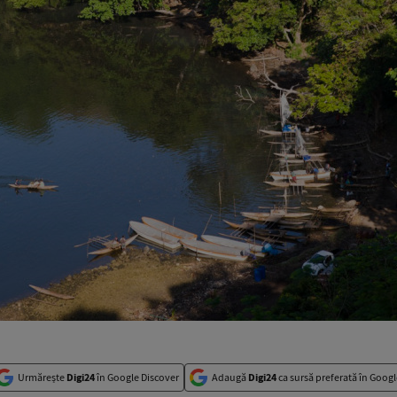
Urmărește
Digi24
în Google Discover
Adaugă
Digi24
ca sursă preferată în Googl