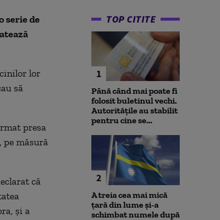
TOP CITITE
o serie de
latează
inilor lor
1
cau să
Până când mai poate fi
folosit buletinul vechi.
Autoritățile au stabilit
pentru cine se...
format presa
0, pe măsură
2
eclarat că
A treia cea mai mică
tatea
țară din lume și-a
ra, și a
schimbat numele după