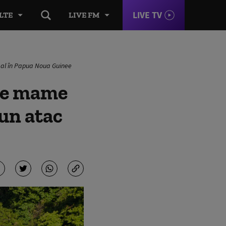
LIVE TV
LTE
LIVE FM
ibal în Papua Noua Guinee
lte mame
-un atac