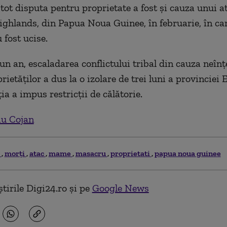
tot disputa pentru proprietate a fost și cauza unui at
ighlands, din Papua Noua Guinee, în februarie, în car
 fost ucise.
un an, escaladarea conflictului tribal din cauza neînț
ietăților a dus la o izolare de trei luni a provinciei
ția a impus restricții de călătorie.
iu Cojan
i
morți
atac
mame
masacru
proprietati
papua noua guinee
tirile Digi24.ro și pe
Google News