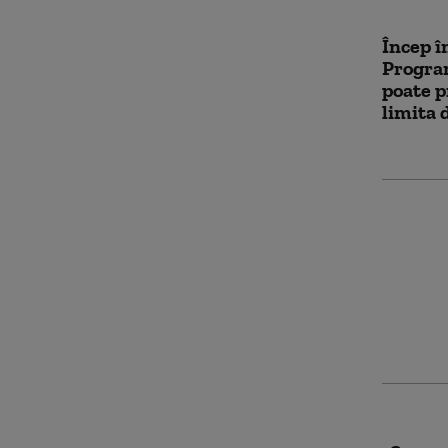
Încep î
Progra
poate p
limita 
Șase ru
dronă u
plajă af
kilomet