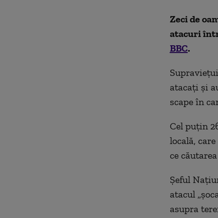
Zeci de oam
atacuri înt
BBC
.
Supraviețuit
atacați și 
scape în ca
Cel puțin 26
locală, car
ce căutarea
Șeful Națiu
atacul „șoca
asupra teren