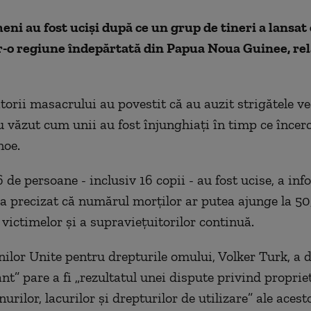
eni au fost uciși după ce un grup de tineri a lansat 
r-o regiune îndepărtată din Papua Noua Guinee, re
orii masacrului au povestit că au auzit strigătele vec
au văzut cum unii au fost înjunghiați în timp ce încer
noe.
 de persoane - inclusiv 16 copii - au fost ucise, a in
e a precizat că numărul morților ar putea ajunge la 5
 victimelor și a supraviețuitorilor continuă.
nilor Unite pentru drepturile omului, Volker Turk, a d
nt” pare a fi „rezultatul unei dispute privind proprie
urilor, lacurilor și drepturilor de utilizare” ale acesto