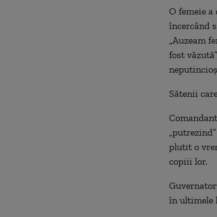
O femeie a 
încercând s
„Auzeam fem
fost văzută
neputincioși
Sătenii car
Comandantul
„putrezind” 
plutit o vr
copiii lor.
Guvernatoru
în ultimele 