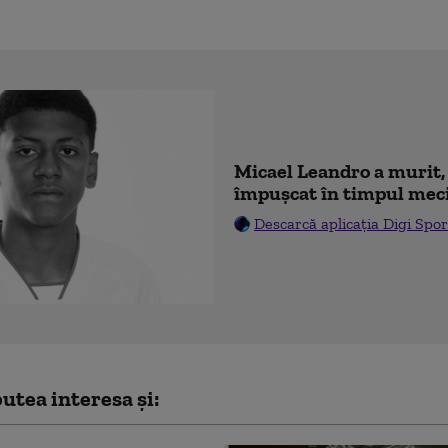
Micael Leandro a murit, 
împușcat în timpul mec
Descarcă aplicația Digi Spor
utea interesa și: