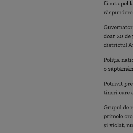
făcut apel l
răspundere”
Guvernatoru
doar 20 de 
districtul 
Poliția nați
o săptămân
Potrivit pre
tineri care 
Grupul de r
primele ore 
și violat, n