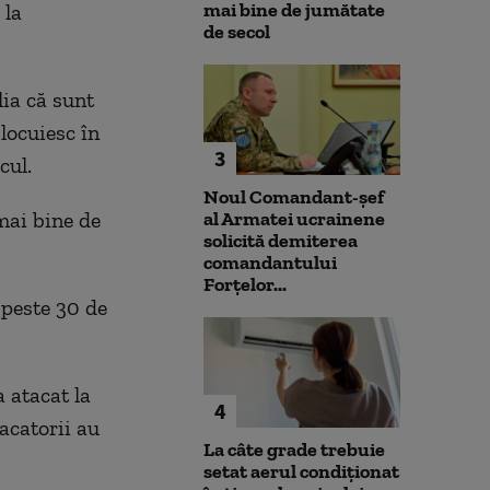
mai bine de jumătate
 la
de secol
ia că sunt
locuiesc în
3
cul.
Noul Comandant-șef
 mai bine de
al Armatei ucrainene
solicită demiterea
comandantului
Forțelor...
 peste 30 de
 atacat la
4
tacatorii au
La câte grade trebuie
setat aerul condiționat