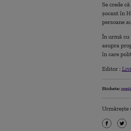
Se crede că 
șocant în H
persoane au
În urmă cu 
asupra propr
în care poli
Editor :
Liv
Etichete:
copi
Urmărește ș