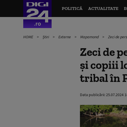
POLITICĂ
ACTUALITATE
E
HOME
Știri
Externe
Mapamond
Zeci de per
Zeci de p
și copiii 
tribal în
Data publicării:
25.07.2024 1