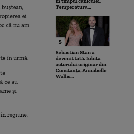
în timpul caniculei.
n buștean,
Temperatura...
ropierea ei
oc că nu am
5
Sebastian Stan a
rte în urmă.
devenit tată. Iubita
actorului originar din
Constanța, Annabelle
te
Wallis...
pă ce au
mame și
 în regiune,