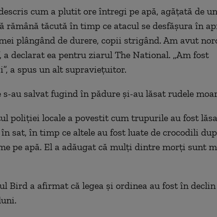
descris cum a plutit ore întregi pe apă, agățată de u
ă rămână tăcută în timp ce atacul se desfășura în ap
ei plângând de durere, copii strigând. Am avut nor
”, a declarat ea pentru ziarul The National. „Am fost
”, a spus un alt supraviețuitor.
e s-au salvat fugind în pădure și-au lăsat rudele moa
 poliției locale a povestit cum trupurile au fost lăsa
în sat, în timp ce altele au fost luate de crocodili du
eme pe apă. El a adăugat că mulți dintre morți sunt 
l Bird a afirmat că legea și ordinea au fost în declin
luni.