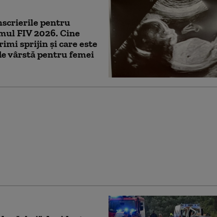
nscrierile pentru
mul FIV 2026. Cine
rimi sprijin și care este
de vârstă pentru femei
și au murit după ce o
craineană a căzut pe o
lată la doar doi
ri de vila lui Putin