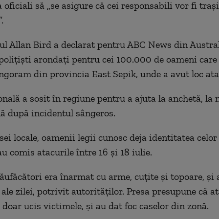
a oficiali să „se asigure că cei responsabili vor fi trași
.
l Allan Bird a declarat pentru ABC News din Austral
polițiști arondați pentru cei 100.000 de oameni care 
Angoram din provincia East Sepik, unde a avut loc ata
onală a sosit în regiune pentru a ajuta la anchetă, la
ă după incidentul sângeros.
sei locale, oamenii legii cunosc deja identitatea celor
au comis atacurile între 16 și 18 iulie.
ăufăcători era înarmat cu arme, cuțite și topoare, și a
ale zilei, potrivit autorităților. Presa presupune că a
u doar ucis victimele, și au dat foc caselor din zonă.