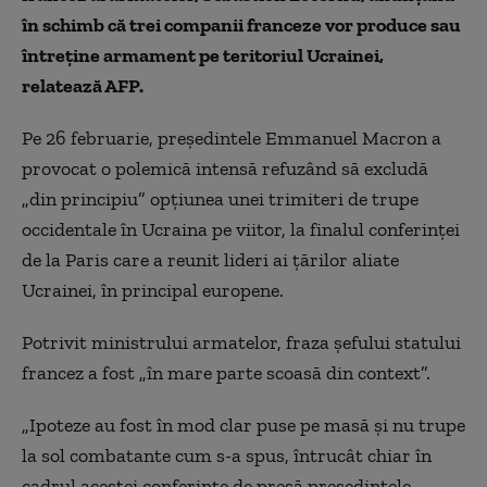
în schimb că trei companii franceze vor produce sau
întreţine armament pe teritoriul Ucrainei,
relatează AFP.
Pe 26 februarie, preşedintele Emmanuel Macron a
provocat o polemică intensă refuzând să excludă
„din principiu” opţiunea unei trimiteri de trupe
occidentale în Ucraina pe viitor, la finalul conferinţei
de la Paris care a reunit lideri ai ţărilor aliate
Ucrainei, în principal europene.
Potrivit ministrului armatelor, fraza şefului statului
francez a fost „în mare parte scoasă din context”.
„Ipoteze au fost în mod clar puse pe masă şi nu trupe
la sol combatante cum s-a spus, întrucât chiar în
cadrul acestei conferinţe de presă preşedintele