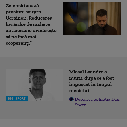
Zelenski acuză
presiuni asupra
Ucrainei: „Reducerea
livrărilor de rachete
antiaeriene urmărește
să ne facă mai
cooperanți”
Micael Leandro a
murit, după ce a fost
împușcat în timpul
meciului
DIGI SPORT
Descarcă aplicația Digi
Sport