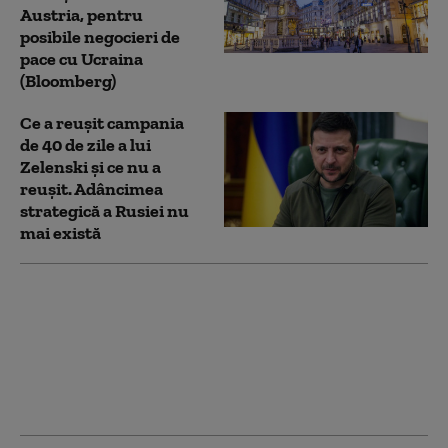
Austria, pentru
posibile negocieri de
pace cu Ucraina
(Bloomberg)
Ce a reușit campania
de 40 de zile a lui
Zelenski și ce nu a
reușit. Adâncimea
strategică a Rusiei nu
mai există
Escrocheria „Văduvelor
negre”, o adevărată
industrie în Rusia.
Căsătorii cu proaspeți
recruți, pentru a încasa
indemnizaţia de deces