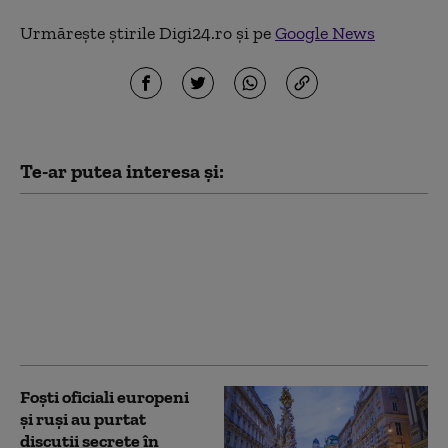
Urmărește știrile Digi24.ro și pe
Google News
Te-ar putea interesa și:
Valeri Zalujnîi spune ca
de fapt NATO are
nevoie de Ucraina: „Să
spună sincer, poate
lupta cu Rusia fără
experiența noastră?”
Foști oficiali europeni
și ruși au purtat
discuții secrete în