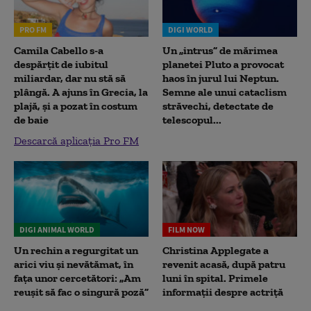
PRO FM
DIGI WORLD
Camila Cabello s-a
Un „intrus” de mărimea
despărțit de iubitul
planetei Pluto a provocat
miliardar, dar nu stă să
haos în jurul lui Neptun.
plângă. A ajuns în Grecia, la
Semne ale unui cataclism
plajă, și a pozat în costum
străvechi, detectate de
de baie
telescopul...
Descarcă aplicația Pro FM
DIGI ANIMAL WORLD
FILM NOW
Un rechin a regurgitat un
Christina Applegate a
arici viu și nevătămat, în
revenit acasă, după patru
fața unor cercetători: „Am
luni în spital. Primele
reușit să fac o singură poză”
informații despre actriță