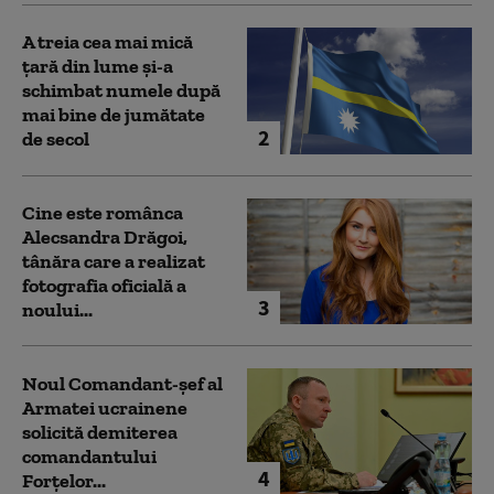
A treia cea mai mică
țară din lume și-a
schimbat numele după
mai bine de jumătate
2
de secol
Cine este românca
Alecsandra Drăgoi,
tânăra care a realizat
fotografia oficială a
3
noului...
Noul Comandant-șef al
Armatei ucrainene
solicită demiterea
comandantului
4
Forțelor...