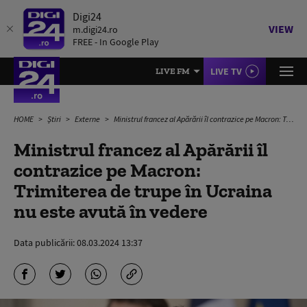
Digi24
VIEW
m.digi24.ro
FREE - In Google Play
LIVE TV
LIVE FM
HOME
Știri
Externe
Ministrul francez al Apărării îl contrazice pe Macron: Trimiterea de trupe în Ucraina nu este avută în vedere
Ministrul francez al Apărării îl
contrazice pe Macron:
Trimiterea de trupe în Ucraina
nu este avută în vedere
Data publicării:
08.03.2024 13:37