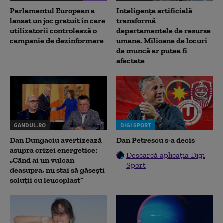
Parlamentul European a
Inteligența artificială
lansat un joc gratuit în care
transformă
utilizatorii controlează o
departamentele de resurse
campanie de dezinformare
umane. Milioane de locuri
de muncă ar putea fi
afectate
GANDUL.RO
DIGI SPORT
Dan Dungaciu avertizează
Dan Petrescu s-a decis
asupra crizei energetice:
Descarcă aplicația Digi
„Când ai un vulcan
Sport
deasupra, nu stai să găsești
soluții cu leucoplast”