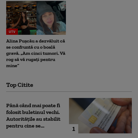
UTV
Alina Pușcău a dezvăluit că
se confruntă cu o boală
gravă. „Am cinci tumori. Vă
rog să vă rugați pentru
mine”
Top Citite
Până când mai poate fi
folosit buletinul vechi.
Autoritățile au stabilit
pentru cine se...
1