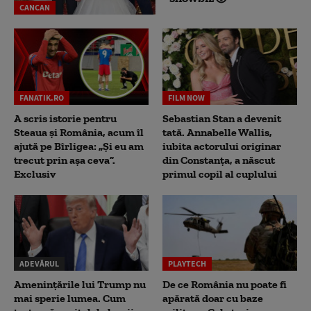
CANCAN
FANATIK.RO
FILM NOW
A scris istorie pentru
Sebastian Stan a devenit
Steaua și România, acum îl
tată. Annabelle Wallis,
ajută pe Bîrligea: „Și eu am
iubita actorului originar
trecut prin așa ceva”.
din Constanța, a născut
Exclusiv
primul copil al cuplului
ADEVĂRUL
PLAYTECH
Amenințările lui Trump nu
De ce România nu poate fi
mai sperie lumea. Cum
apărată doar cu baze