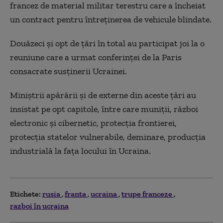
francez de material militar terestru care a încheiat
un contract pentru întreţinerea de vehicule blindate.
Douăzeci şi opt de ţări în total au participat joi la o
reuniune care a urmat conferinţei de la Paris
consacrate susţinerii Ucrainei.
Miniştrii apărării şi de externe din aceste ţări au
insistat pe opt capitole, între care muniţii, război
electronic şi cibernetic, protecţia frontierei,
protecţia statelor vulnerabile, deminare, producţia
industrială la faţa locului în Ucraina.
Etichete:
rusia
franta
ucraina
trupe franceze
razboi în ucraina