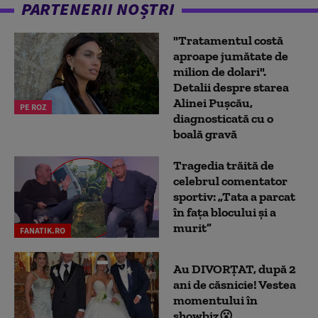
PARTENERII NOȘTRI
"Tratamentul costă
aproape jumătate de
milion de dolari".
Detalii despre starea
Alinei Pușcău,
PE ROZ
diagnosticată cu o
boală gravă
Tragedia trăită de
celebrul comentator
sportiv: „Tata a parcat
în fața blocului și a
murit”
FANATIK.RO
Au DIVORȚAT, după 2
ani de căsnicie! Vestea
momentului în
showbiz😮