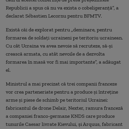
Republicii a spus că nu va exista o cobeligeranţă”, a
declarat Sébastien Lecornu pentru BFMTV.
Există căi de explorat pentru „deminare, pentru
formarea de soldaţi ucraineni pe teritoriu ucrainean.
Cu cât Ucraina va avea nevoie să recruteze, să-şi
crească armata, cu atât nevoile de a dezvolta
formarea în masă vor fi mai importante”, a adăugat
el.
Ministrul a mai precizat că trei companii franceze
vor crea parteneriate pentru a produce şi întreţine
arme şi piese de schimb pe teritoriul Ucrainei:
fabricantul de drone Delair, Nexter, ramura franceză
a companiei franco-germane KNDS care produce
tunurile Caesar livrate Kievului, şi Arquus, fabricant