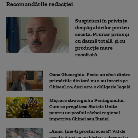
Recomandările redacţiei
Suspiciuni în privința
despăgubirilor pentru
secetă. Primar prins și
cu daună totală, și cu
producție mare
recoltată
Oana Gheorghiu: Peste un sfert dintre
primăriile din țară nu s-au înscris pe
Ghiseul.ro, deși este o obligație legală
Mișcare strategică a Pentagonului.
Cum se pregătesc Statele Unite
pentru un posibil război regional
împotriva Chinei sau Rusiei
„Anna, ţine-ţi prostul acasă!”. Val de
reacții după ce un bărbat a desenat o