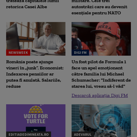
tratează capitalele lumii
militare. Cele trei
retorica Casei Albe
autostrăzi care au devenit
esențiale pentru NATO
NEWSWEEK
DIGI FM
România poate ajunge
Un fost pilot de Formula 1
vineri în „junk”. Economist:
face un apel emoționant
Indexarea pensiilor ar
către familia lui Michael
putea fi anulată. Salariile,
Schumacher: "Indiferent de
reduse
starea lui, vreau să-l văd"
Descarcă aplicația Digi FM
EDITIADEDIMINEATA.RO
ADEVARUL