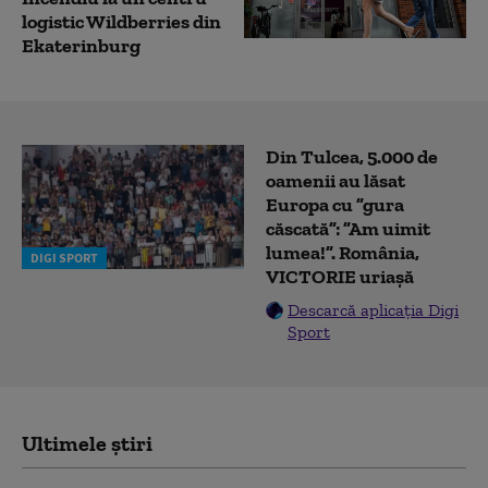
logistic Wildberries din
Ekaterinburg
Din Tulcea, 5.000 de
oamenii au lăsat
Europa cu ”gura
căscată”: ”Am uimit
lumea!”. România,
DIGI SPORT
VICTORIE uriașă
Descarcă aplicația Digi
Sport
Ultimele știri