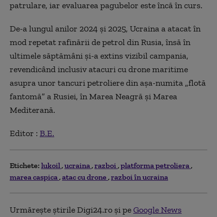
patrulare, iar evaluarea pagubelor este încă în curs.
De-a lungul anilor 2024 şi 2025, Ucraina a atacat în
mod repetat rafinării de petrol din Rusia, însă în
ultimele săptămâni şi-a extins vizibil campania,
revendicând inclusiv atacuri cu drone maritime
asupra unor tancuri petroliere din aşa-numita „flotă
fantomă” a Rusiei, în Marea Neagră şi Marea
Mediterană.
Editor :
B.E.
Etichete:
lukoil
ucraina
razboi
platforma petroliera
marea caspica
atac cu drone
razboi în ucraina
Urmărește știrile Digi24.ro și pe
Google News