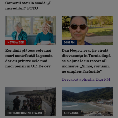
Oamenii stau la coadă: „E
incredibil!” FOTO
NEWSWEEK
DIGI FM
Românii plătesc cele mai
Dan Negru, reacție virală
mari contribuții la pensie,
din vacanța în Turcia după
dar au printre cele mai
ce a ajuns la un resort all
mici pensii în UE. De ce?
inclusive: „Și noi, românii,
ne umplem farfuriile”
Descarcă aplicația Digi FM
EDITIADEDIMINEATA.RO
ADEVARUL