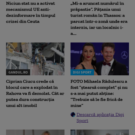
Niciun stat nu a activat
„Mi-a aruncat numărul în
mecanismul UE anti-
prăpastie”. Pățania unui
dezinformare în timpul
turist român în Thassos: a
crizei din Ceuta
parcat într-o zonă unde era
interzis, iar un localnic i-
a...
GANDUL.RO
DIGI SPORT
Ciprian Ciucu crede că
FOTO Mihaela Rădulescu a
blocul care a explodat în
fost ”ștearsă complet” și nu
Rahova va fi demolat. Cât ar
s-a mai putut abține:
putea dura construcția
”Trebuie să le fie frică de
unui alt imobil
mine”
Descarcă aplicația Digi
Sport