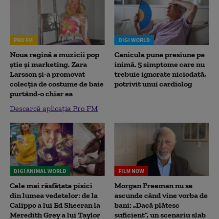
PRO FM
DIGI WORLD
Noua regină a muzicii pop
Canicula pune presiune pe
știe și marketing. Zara
inimă. 5 simptome care nu
Larsson și-a promovat
trebuie ignorate niciodată,
colecția de costume de baie
potrivit unui cardiolog
purtând-o chiar ea
Descarcă aplicația Pro FM
DIGI ANIMAL WORLD
FILM NOW
Cele mai răsfățate pisici
Morgan Freeman nu se
din lumea vedetelor: de la
ascunde când vine vorba de
Calippo a lui Ed Sheeran la
bani: „Dacă plătesc
Meredith Grey a lui Taylor
suficient”, un scenariu slab