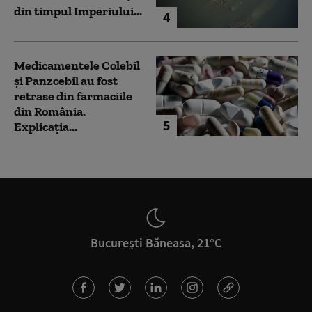
din timpul Imperiului...
4
Medicamentele Colebil
și Panzcebil au fost
retrase din farmaciile
din România.
5
Explicația...
București Băneasa, 21°C