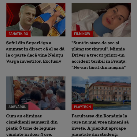
FANATIK.RO
FILM NOW
Șeful din SuperLiga a
"Sunt în stare de șoc și
anunțat în direct că el se dă
plâng tot timpul". Minnie
la o parte dacă vine Neluțu
Driver a trecut printr-un
Varga investitor. Exclusiv
accident teribil în Franța:
"Ne-am târât din mașină"
ADEVĂRUL
PLAYTECH
Cum au eliminat
Facultatea din România la
cisnădienii samsarii din
care nu mai vrea nimeni să
piață: 8 tone de legume
înveţe. A pierdut aproape
vândute în doar 4 ore.
jumătate din studenţi