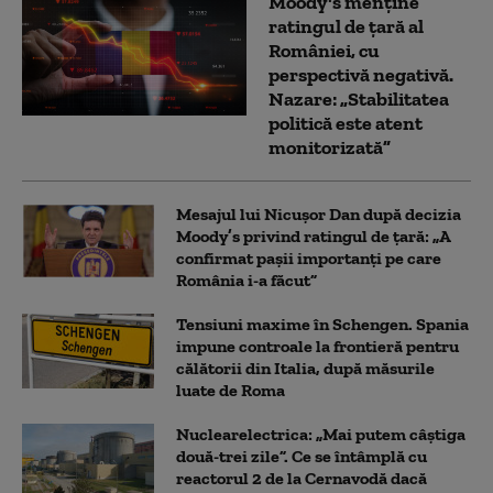
Moody's menține
ratingul de țară al
României, cu
perspectivă negativă.
Nazare: „Stabilitatea
politică este atent
monitorizată”
Mesajul lui Nicușor Dan după decizia
Moody’s privind ratingul de țară: „A
confirmat pașii importanți pe care
România i-a făcut”
Tensiuni maxime în Schengen. Spania
impune controale la frontieră pentru
călătorii din Italia, după măsurile
luate de Roma
Nuclearelectrica: „Mai putem câștiga
două-trei zile”. Ce se întâmplă cu
reactorul 2 de la Cernavodă dacă