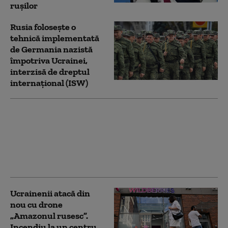
rușilor
Rusia folosește o
tehnică implementată
de Germania nazistă
împotriva Ucrainei,
interzisă de dreptul
internațional (ISW)
Serviciile secrete
americane avertizează
că Putin ar putea ataca
o țară NATO încă din
această toamnă (WSJ)
Ucrainenii atacă din
nou cu drone
„Amazonul rusesc”.
Incendiu la un centru