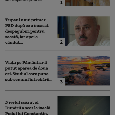
1
Tupeul unui primar
PSD după ce a încasat
despăgubiri pentru
secetă, iar apoi a
2
vândut...
Viața pe Pământ ar fi
putut apărea de două
ori. Studiul care pune
sub semnul întrebării...
3
Nivelul scăzut al
Dunării a scos la iveală
Podul lui Constantin,