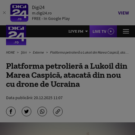
Digi24
VIEW
m.digi24.ro
FREE - In Google Play
LIVE TV
LIVE FM
HOME
Știri
Externe
Platforma petrolieră a Lukoil din Marea Caspică, atacată din nou cu drone de Ucraina
Platforma petrolieră a Lukoil din
Marea Caspică, atacată din nou
cu drone de Ucraina
Data publicării:
20.12.2025 11:07