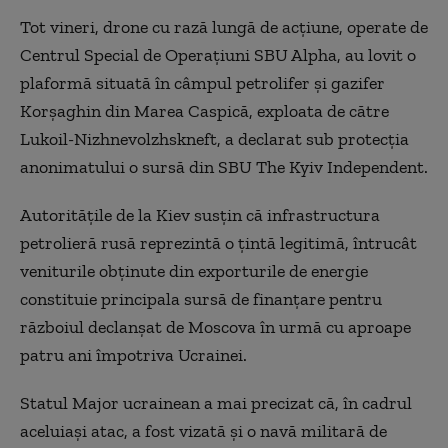
Tot vineri, drone cu rază lungă de acţiune, operate de
Centrul Special de Operaţiuni SBU Alpha, au lovit o
plaformă situată în câmpul petrolifer şi gazifer
Korşaghin din Marea Caspică, exploata de către
Lukoil-Nizhnevolzhskneft, a declarat sub protecţia
anonimatului o sursă din SBU The Kyiv Independent.
Autorităţile de la Kiev susţin că infrastructura
petrolieră rusă reprezintă o ţintă legitimă, întrucât
veniturile obţinute din exporturile de energie
constituie principala sursă de finanţare pentru
războiul declanşat de Moscova în urmă cu aproape
patru ani împotriva Ucrainei.
Statul Major ucrainean a mai precizat că, în cadrul
aceluiaşi atac, a fost vizată şi o navă militară de