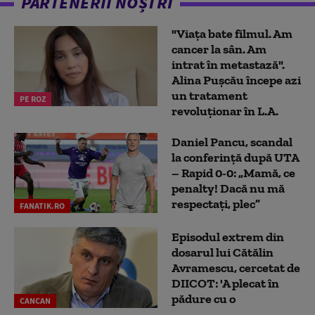
PARTENERII NOȘTRI
"Viața bate filmul. Am
cancer la sân. Am
intrat în metastază".
Alina Pușcău începe azi
un tratament
PE ROZ
revoluționar în L.A.
Daniel Pancu, scandal
la conferință după UTA
– Rapid 0-0: „Mamă, ce
penalty! Dacă nu mă
respectați, plec”
FANATIK.RO
Episodul extrem din
dosarul lui Cătălin
Avramescu, cercetat de
DIICOT: 'A plecat în
pădure cu o
CANCAN