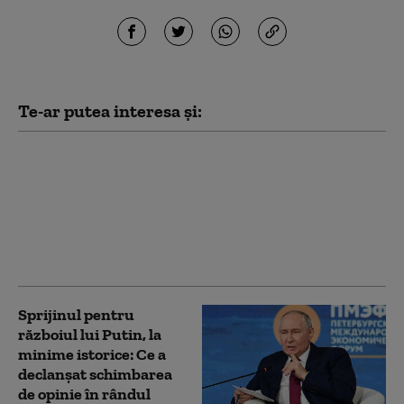
Te-ar putea interesa și:
„Au primit instrucțiuni
să desfășoare campanii
agresive”: Regiunile
rusești măresc
bonusurile acordate
recrutorilor de război
Sprijinul pentru
războiul lui Putin, la
minime istorice: Ce a
declanșat schimbarea
de opinie în rândul