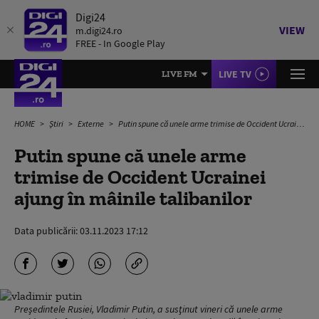
Digi24
VIEW
m.digi24.ro
FREE - In Google Play
LIVE TV
LIVE FM
HOME
Știri
Externe
Putin spune că unele arme trimise de Occident Ucrainei ajung în mâinile talibanilor
Putin spune că unele arme
trimise de Occident Ucrainei
ajung în mâinile talibanilor
Data publicării:
03.11.2023 17:12
Preşedintele Rusiei, Vladimir Putin, a susţinut vineri că unele arme