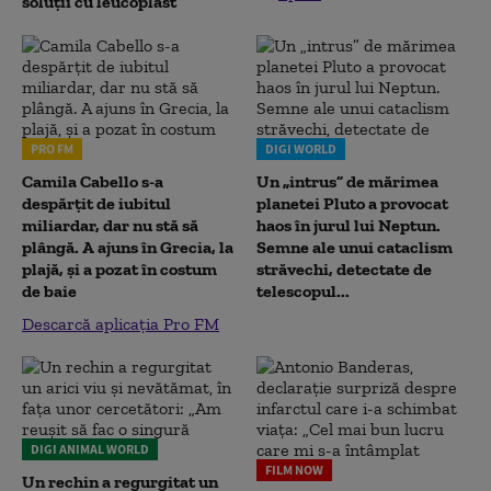
soluții cu leucoplast”
PRO FM
DIGI WORLD
Camila Cabello s-a
Un „intrus” de mărimea
despărțit de iubitul
planetei Pluto a provocat
miliardar, dar nu stă să
haos în jurul lui Neptun.
plângă. A ajuns în Grecia, la
Semne ale unui cataclism
plajă, și a pozat în costum
străvechi, detectate de
de baie
telescopul...
Descarcă aplicația Pro FM
DIGI ANIMAL WORLD
FILM NOW
Un rechin a regurgitat un