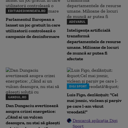
EDITIADEDIMINEATA.RO
Parlamentul European a
ADEVARUL
lansat un joc gratuit în care
Inteligența artificială
utilizatorii controlează o
transformă
campanie de dezinformare
departamentele de resurse
umane. Milioane de locuri
de muncă ar putea fi
afectate
DIGI SPORT
Luis Figo, dezlănțuit: "Cel
GANDUL.RO
mai josnic, viclean și parșiv
Dan Dungaciu avertizează
pe care l-am văzut
asupra crizei energetice:
vreodată!"
„Când ai un vulcan
Descarcă aplicația Digi
deasupra, nu stai să găsești
Sport