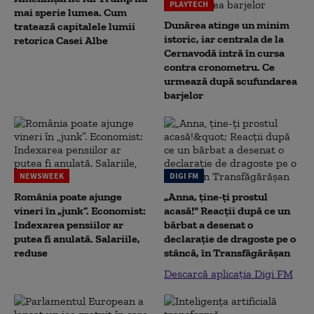
PLAYTECH
mai sperie lumea. Cum
Dunărea atinge un minim
tratează capitalele lumii
istoric, iar centrala de la
retorica Casei Albe
Cernavodă intră în cursa
contra cronometru. Ce
urmează după scufundarea
barjelor
NEWSWEEK
DIGI FM
România poate ajunge
„Anna, ţine-ţi prostul
vineri în „junk”. Economist:
acasă!" Reacţii după ce un
Indexarea pensiilor ar
bărbat a desenat o
putea fi anulată. Salariile,
declaraţie de dragoste pe o
reduse
stâncă, în Transfăgărăşan
Descarcă aplicația Digi FM