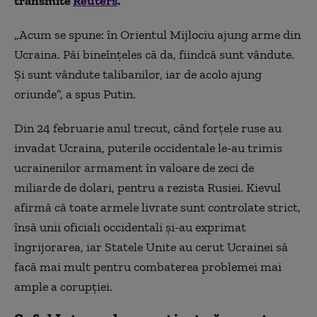
transmite
Reuters
.
„Acum se spune: în Orientul Mijlociu ajung arme din
Ucraina. Păi bineînţeles că da, fiindcă sunt vândute.
Şi sunt vândute talibanilor, iar de acolo ajung
oriunde”, a spus Putin.
Din 24 februarie anul trecut, când forţele ruse au
invadat Ucraina, puterile occidentale le-au trimis
ucrainenilor armament în valoare de zeci de
miliarde de dolari, pentru a rezista Rusiei. Kievul
afirmă că toate armele livrate sunt controlate strict,
însă unii oficiali occidentali şi-au exprimat
îngrijorarea, iar Statele Unite au cerut Ucrainei să
facă mai mult pentru combaterea problemei mai
ample a corupţiei.