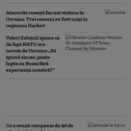
Atacurile rusești fac noi victime în
Ucraina. Trei oameni au fost uciși în
regiunea Harkov
Valeri Zalujnîi spune ca
de fapt NATO are
nevoie de Ucraina: „Să
spună sincer, poate
lupta cu Rusia fără
experiența noastră?”
Foști oficiali europeni și ruși au purtat
discuții secrete în Austria, pentru
posibile negocieri de pace cu Ucraina
(Bloomberg)
Ce a reușit campania de 40 de