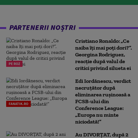
PARTENERII NOȘTRI
Cristiano Ronaldo: „Ce
naiba îți mai poți dori?”.
Georgina Rodriguez,
reacție după valul de
PE ROZ
critici privind silueta ei
Edi Iordănescu, verdict
necruțător după
eliminarea rușinoasă a
FCSB-ului din
FANATIK.RO
Conference League:
„Europa nu minte
niciodată!”
Au DIVORȚAT, după 2