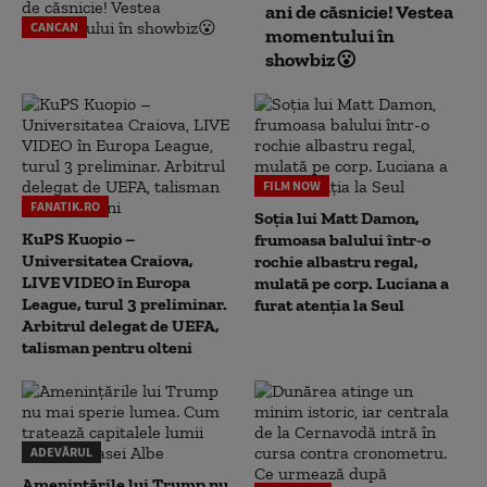
ani de căsnicie! Vestea
CANCAN
momentului în
showbiz😮
FILM NOW
FANATIK.RO
Soția lui Matt Damon,
KuPS Kuopio –
frumoasa balului într-o
Universitatea Craiova,
rochie albastru regal,
LIVE VIDEO în Europa
mulată pe corp. Luciana a
League, turul 3 preliminar.
furat atenția la Seul
Arbitrul delegat de UEFA,
talisman pentru olteni
ADEVĂRUL
Amenințările lui Trump nu