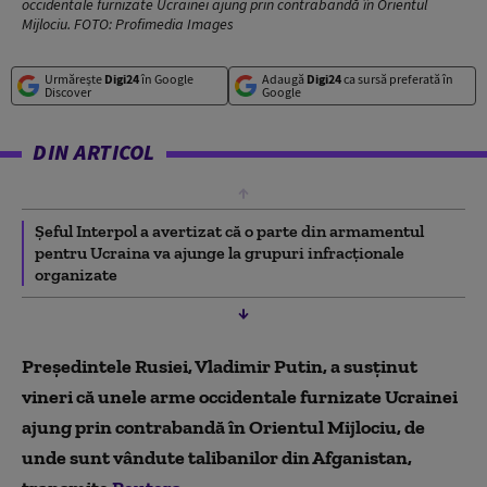
occidentale furnizate Ucrainei ajung prin contrabandă în Orientul
Mijlociu. FOTO: Profimedia Images
Urmărește
Digi24
în Google
Adaugă
Digi24
ca sursă preferată în
Discover
Google
DIN ARTICOL
Şeful Interpol a avertizat că o parte din armamentul
pentru Ucraina va ajunge la grupuri infracţionale
organizate
Preşedintele Rusiei, Vladimir Putin, a susţinut
vineri că unele arme occidentale furnizate Ucrainei
ajung prin contrabandă în Orientul Mijlociu, de
unde sunt vândute talibanilor din Afganistan,