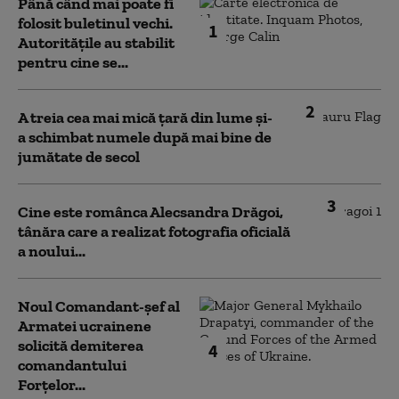
Până când mai poate fi
folosit buletinul vechi.
1
Autoritățile au stabilit
pentru cine se...
2
A treia cea mai mică țară din lume și-
a schimbat numele după mai bine de
jumătate de secol
3
Cine este românca Alecsandra Drăgoi,
tânăra care a realizat fotografia oficială
a noului...
Noul Comandant-șef al
Armatei ucrainene
solicită demiterea
4
comandantului
Forțelor...