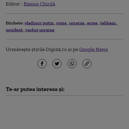
Editor :
Bianca Chirilă
Etichete:
vladimir putin
rusia
ucraina
arme
talibani
occident
razboi ucraina
Urmărește știrile Digi24.ro și pe
Google News
Te-ar putea interesa și:
Una dintre cele mai mari rafinării din
Rusia este în flăcări. A fost atacată de
drone ucrainene pentru a doua noapte
consecutiv