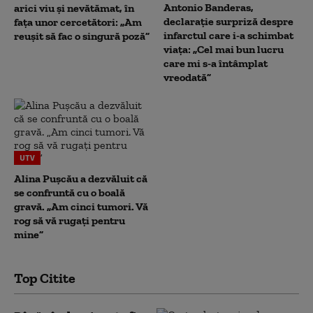
Antonio Banderas,
arici viu și nevătămat, în
declarație surpriză despre
fața unor cercetători: „Am
infarctul care i-a schimbat
reușit să fac o singură poză”
viața: „Cel mai bun lucru
care mi s-a întâmplat
vreodată”
UTV
Alina Pușcău a dezvăluit că
se confruntă cu o boală
gravă. „Am cinci tumori. Vă
rog să vă rugați pentru
mine”
Top Citite