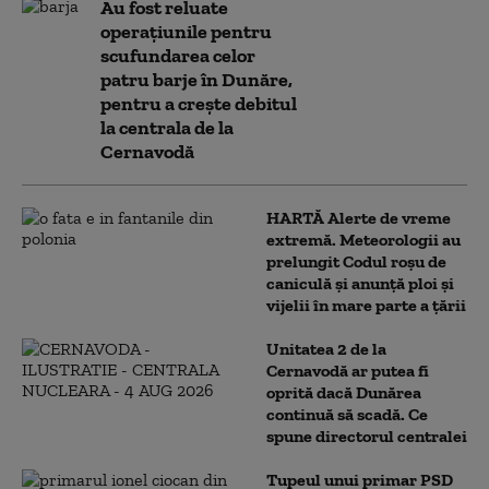
Au fost reluate
operațiunile pentru
scufundarea celor
patru barje în Dunăre,
pentru a crește debitul
la centrala de la
Cernavodă
HARTĂ Alerte de vreme
extremă. Meteorologii au
prelungit Codul roșu de
caniculă și anunță ploi și
vijelii în mare parte a țării
Unitatea 2 de la
Cernavodă ar putea fi
oprită dacă Dunărea
continuă să scadă. Ce
spune directorul centralei
Tupeul unui primar PSD