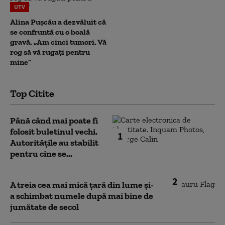
UTV
Alina Pușcău a dezvăluit că
se confruntă cu o boală
gravă. „Am cinci tumori. Vă
rog să vă rugați pentru
mine”
Top Citite
Până când mai poate fi
folosit buletinul vechi.
1
Autoritățile au stabilit
pentru cine se...
2
A treia cea mai mică țară din lume și-
a schimbat numele după mai bine de
jumătate de secol