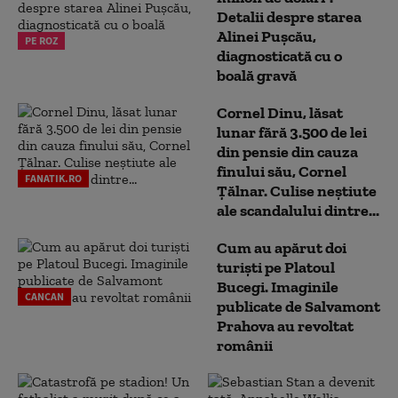
Detalii despre starea
Alinei Pușcău,
PE ROZ
diagnosticată cu o
boală gravă
Cornel Dinu, lăsat
lunar fără 3.500 de lei
din pensie din cauza
finului său, Cornel
FANATIK.RO
Țălnar. Culise neștiute
ale scandalului dintre...
Cum au apărut doi
turiști pe Platoul
Bucegi. Imaginile
CANCAN
publicate de Salvamont
Prahova au revoltat
românii