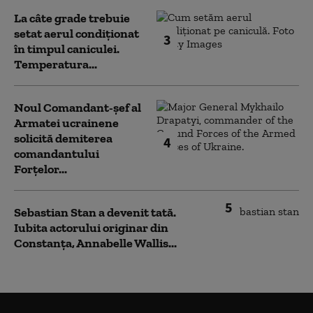
La câte grade trebuie
setat aerul condiționat
3
în timpul caniculei.
Temperatura...
Noul Comandant-șef al
Armatei ucrainene
solicită demiterea
4
comandantului
Forțelor...
5
Sebastian Stan a devenit tată.
Iubita actorului originar din
Constanța, Annabelle Wallis...