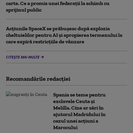
carte. Ce a promis unei federații la schimb cu
sprijinul public
Acţiunile SpaceX se prăbuşesc după explozia
cheltuielilor pentru AI şi apropierea termenului la
care expiră restricţiile de vânzare
CITEȘTE MAI MULTE
Recomandările redacţiei
Spania se teme pentru
exclavele Ceuta și
Melilla. Cine ar sări în
ajutorul Madridului în
cazul unei acțiuni a
Marocului