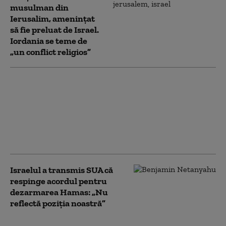
musulman din
Ierusalim, amenințat
să fie preluat de Israel.
Iordania se teme de
„un conflict religios”
Bombardamentele
continuă în Gaza, în
ciuda planului de pace
al lui Trump.
Palestinienii: „Războiul
a reînceput”
Israelul a transmis SUA că
respinge acordul pentru
dezarmarea Hamas: „Nu
reflectă poziţia noastră”