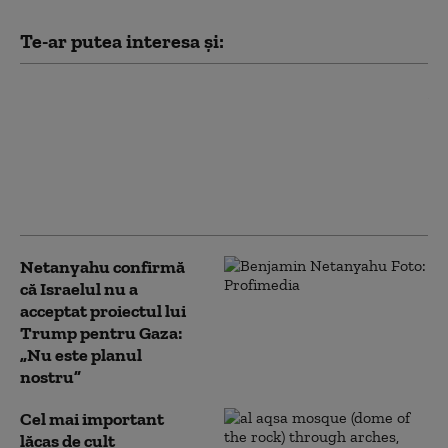
Te-ar putea interesa și:
Israelul reia
bombardamentele în
sudul Libanului, în
timp ce la Roma se
negociază încetarea
ostilităților
Netanyahu confirmă
că Israelul nu a
acceptat proiectul lui
Trump pentru Gaza:
„Nu este planul
nostru”
Cel mai important
lăcaş de cult