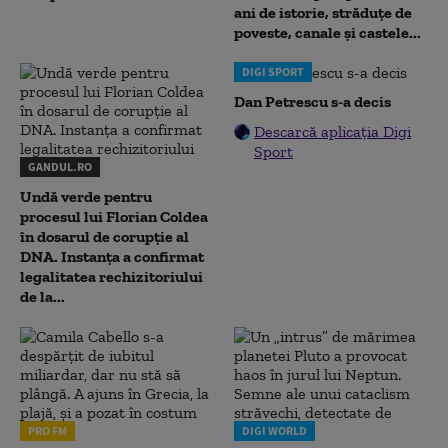
ani de istorie, străduțe de
poveste, canale și castele...
DIGI SPORT
Dan Petrescu s-a decis
Descarcă aplicația Digi
Sport
GANDUL.RO
Undă verde pentru
procesul lui Florian Coldea
în dosarul de corupție al
DNA. Instanța a confirmat
legalitatea rechizitoriului
de la...
PRO FM
DIGI WORLD