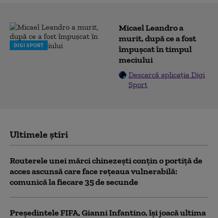
Micael Leandro a
murit, după ce a fost
DIGI SPORT
împușcat în timpul
meciului
Descarcă aplicația Digi
Sport
Ultimele știri
Routerele unei mărci chinezești conțin o portiță de
acces ascunsă care face rețeaua vulnerabilă:
comunică la fiecare 35 de secunde
Președintele FIFA, Gianni Infantino, îşi joacă ultima