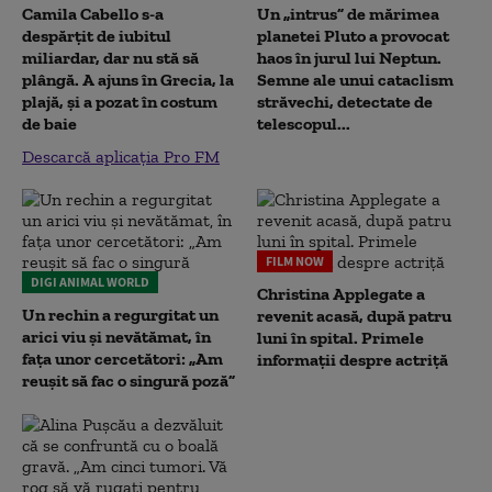
Camila Cabello s-a
Un „intrus” de mărimea
despărțit de iubitul
planetei Pluto a provocat
miliardar, dar nu stă să
haos în jurul lui Neptun.
plângă. A ajuns în Grecia, la
Semne ale unui cataclism
plajă, și a pozat în costum
străvechi, detectate de
de baie
telescopul...
Descarcă aplicația Pro FM
FILM NOW
DIGI ANIMAL WORLD
Christina Applegate a
Un rechin a regurgitat un
revenit acasă, după patru
arici viu și nevătămat, în
luni în spital. Primele
fața unor cercetători: „Am
informații despre actriță
reușit să fac o singură poză”