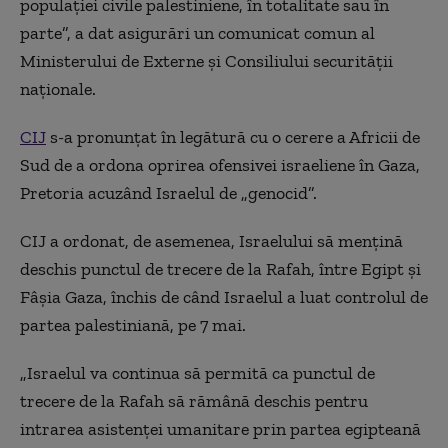
populaţiei civile palestiniene, în totalitate sau în
parte”, a dat asigurări un comunicat comun al
Ministerului de Externe şi Consiliului securităţii
naţionale.
CIJ
s-a pronunţat în legătură cu o cerere a Africii de
Sud de a ordona oprirea ofensivei israeliene în Gaza,
Pretoria acuzând Israelul de „genocid”.
CIJ a ordonat, de asemenea, Israelului să menţină
deschis punctul de trecere de la Rafah, între Egipt şi
Fâşia Gaza, închis de când Israelul a luat controlul de
partea palestiniană, pe 7 mai.
„Israelul va continua să permită ca punctul de
trecere de la Rafah să rămână deschis pentru
intrarea asistenţei umanitare prin partea egipteană