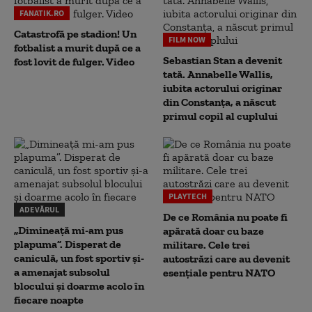
FANATIK.RO
Catastrofă pe stadion! Un
FILM NOW
fotbalist a murit după ce a
Sebastian Stan a devenit
fost lovit de fulger. Video
tată. Annabelle Wallis,
iubita actorului originar
din Constanța, a născut
primul copil al cuplului
PLAYTECH
ADEVĂRUL
De ce România nu poate fi
„Dimineață mi-am pus
apărată doar cu baze
plapuma”. Disperat de
militare. Cele trei
caniculă, un fost sportiv și-
autostrăzi care au devenit
a amenajat subsolul
esențiale pentru NATO
blocului și doarme acolo în
fiecare noapte