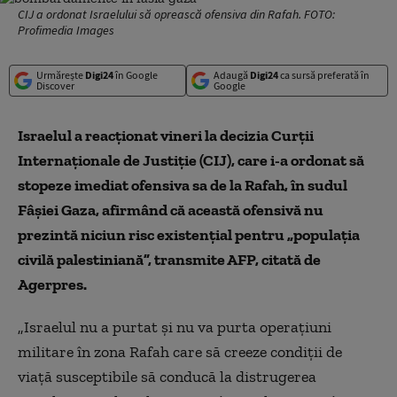
CIJ a ordonat Israelului să oprească ofensiva din Rafah. FOTO:
Profimedia Images
Urmărește
Digi24
în Google
Adaugă
Digi24
ca sursă preferată în
Discover
Google
Israelul a reacţionat vineri la decizia Curţii
Internaţionale de Justiţie (CIJ), care i-a ordonat să
stopeze imediat ofensiva sa de la Rafah, în sudul
Fâşiei Gaza, afirmând că această ofensivă nu
prezintă niciun risc existenţial pentru „populaţia
civilă palestiniană”, transmite AFP, citată de
Agerpres.
„Israelul nu a purtat şi nu va purta operaţiuni
militare în zona Rafah care să creeze condiţii de
viaţă susceptibile să conducă la distrugerea