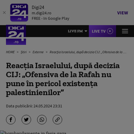
Digi24
VIEW
m.digi24.ro
FREE - In Google Play
LIVE TV
LIVE FM
HOME
Știri
Externe
Reacția Israelului, după decizia CIJ: „Ofensiva de la Rafah nu pune în pericol existenţa palestinienilor”
Reacția Israelului, după decizia
CIJ: „Ofensiva de la Rafah nu
pune în pericol existenţa
palestinienilor”
Data publicării:
24.05.2024 23:31