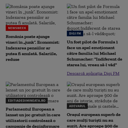
NEWSWEEK
DIGI FM
România poate ajunge
Un fost pilot de Formula 1
vineri în „junk”. Economist:
face un apel emoționant
Indexarea pensiilor ar
către familia lui Michael
putea fi anulată. Salariile,
Schumacher: "Indiferent de
reduse
starea lui, vreau să-l văd"
Descarcă aplicația Digi FM
EDITIADEDIMINEATA.RO
ADEVARUL
Parlamentul European a
Orașul european superb de
lansat un joc gratuit în care
care mulți turiști nu au
utilizatorii controlează o
auzit. Are aproape 900 de
campanie de dezinformare