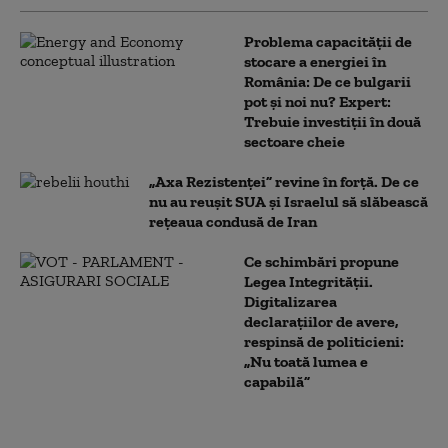
Problema capacității de
stocare a energiei în
România: De ce bulgarii
pot și noi nu? Expert:
Trebuie investiții în două
sectoare cheie
„Axa Rezistenței” revine în forță. De ce
nu au reușit SUA și Israelul să slăbească
rețeaua condusă de Iran
Ce schimbări propune
Legea Integrității.
Digitalizarea
declarațiilor de avere,
respinsă de politicieni:
„Nu toată lumea e
capabilă”