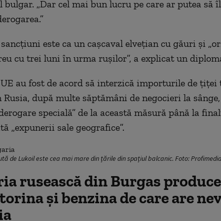
 bulgar. „Dar cel mai bun lucru pe care ar putea să îl
derogarea.”
sancțiuni este ca un cașcaval elvețian cu găuri și „o
u cu trei luni în urma rușilor”, a explicat un diplom
 UE au fost de acord să interzică importurile de țiței
 Rusia, după multe săptămâni de negocieri la sânge,
„derogare specială” de la această măsură până la final
tă „expunerii sale geografice”.
ută de Lukoil este cea mai mare din țările din spațiul balcanic. Foto: Profimed
ria rusească din Burgas produc
orina și benzina de care are ne
ia