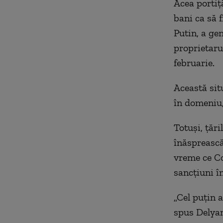
Acea portiț
bani ca să 
Putin, a ge
proprietarul
februarie.
Această situ
în domeniu,
Totuși, țăr
înăsprească
vreme ce Co
sancțiuni î
„Cel puțin 
spus Delyan