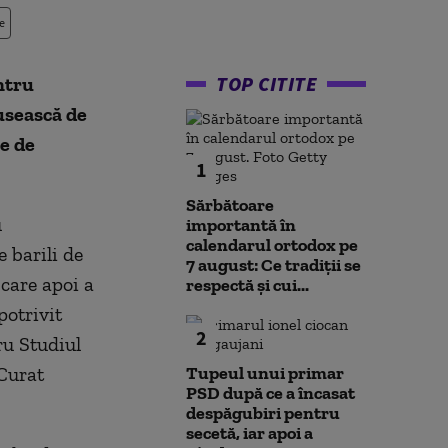
e
TOP CITITE
ntru
usească de
se de
1
Sărbătoare
u
importantă în
calendarul ortodox pe
 barili de
7 august: Ce tradiții se
 care apoi a
respectă și cui...
potrivit
2
ru Studiul
 Curat
Tupeul unui primar
PSD după ce a încasat
despăgubiri pentru
secetă, iar apoi a