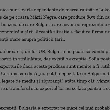
anice sunt foarte dependente de marea rafinărie Lukoi
ș de pe coasta Mării Negre, care produce 80% din ca
 benzină de care Bulgaria are nevoie și reprezintă o 
conomică a țării. Această situație a făcut ca firma r
ență mare asupra politicii țării.
gulilor sancțiunilor UE, Bulgaria nu poate să vândă p
usești în străinătate, dar există o excepție: Sofia poat
exporturile dacă aceste produse sunt menite a fi „util
n Ucraina sau dacă „nu pot fi depozitate în Bulgaria 
i legate de mediu și siguranță”, atâta timp cât „vânza
ea, transferul sau exportul lor nu se face pentru a oc
 excepții, Bulgaria a exportat pe mare cel mai probab