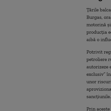
Țările balc
Burgas, ora
motorină și
producția e
aibă o influ
Potrivit re
petroliere r
autorizeze 
exclusiv” î
unor riscur
aprovizionar
sancțiunile.
Prin aceste