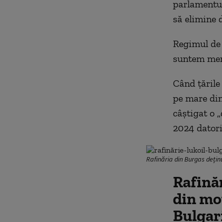
parlamentul
să elimine 
Regimul de 
suntem mere
Când țările
pe mare din
câștigat o 
2024 datori
Rafinăria din Burgas dețin
Rafină
din mot
Bulgar