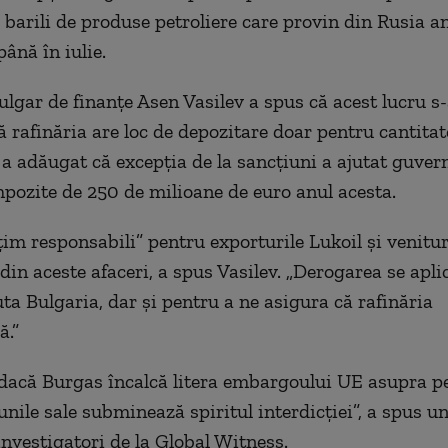
 barili de produse petroliere care provin din Rusia a
ână în iulie.
ulgar de finanțe Asen Vasilev a spus că acest lucru s
ă rafinăria are loc de depozitare doar pentru cantita
i a adăugat că excepția de la sancțiuni a ajutat guver
mpozite de 250 de milioane de euro anul acesta.
im responsabili” pentru exporturile Lukoil și venitur
din aceste afaceri, a spus Vasilev. „Derogarea se apli
uta Bulgaria, dar și pentru a ne asigura că rafinăria
ă.”
 dacă Burgas încalcă litera embargoului UE asupra pe
unile sale subminează spiritul interdicției”, a spus u
investigatori de la Global Witness.