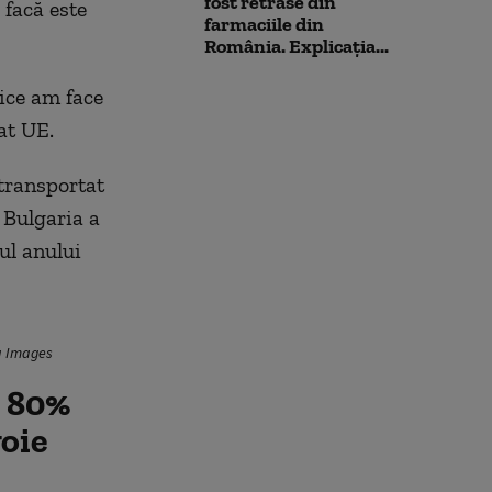
fost retrase din
 facă este
farmaciile din
România. Explicația...
rice am face
at UE.
 transportat
 Bulgaria a
ul anului
ia Images
e 80%
voie