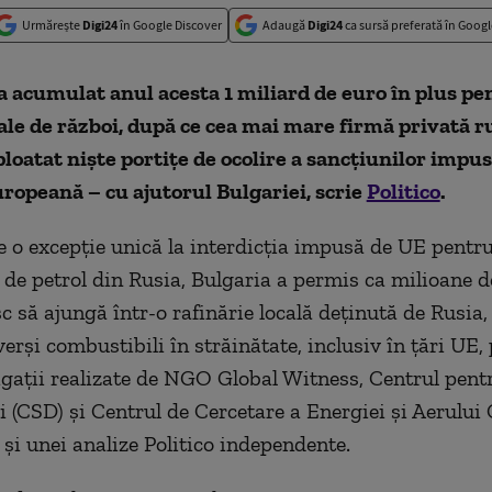
Urmărește
Digi24
în Google Discover
Adaugă
Digi24
ca sursă preferată în Googl
 acumulat anul acesta 1 miliard de euro în plus pe
ale de război, după ce cea mai mare firmă privată r
ploatat niște portițe de ocolire a sancțiunilor impu
opeană – cu ajutorul Bulgariei, scrie
Politico
.
e o excepție unică la interdicția impusă de UE pentr
 de petrol din Rusia, Bulgaria a permis ca milioane de
c să ajungă într-o rafinărie locală deținută de Rusia,
erși combustibili în străinătate, inclusiv în țări UE, 
igații realizate de NGO Global Witness, Centrul pent
 (CSD) și Centrul de Cercetare a Energiei și Aerului
 și unei analize Politico independente.