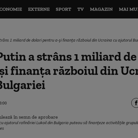
CONOMIE
EXTERNE
SPORT
TV
MAGAZIN
MAI MU
strâns 1 miliard de dolari pentru a-și finanța războiul din Ucraina cu ajutorul Bu
Putin a strâns 1 miliard de
și finanța războiul din Uc
Bulgariei
8:00
 cu ajutorul rafinăriei Lukoil din Bulgaria puteau să finanțeze activitățile grup
ges