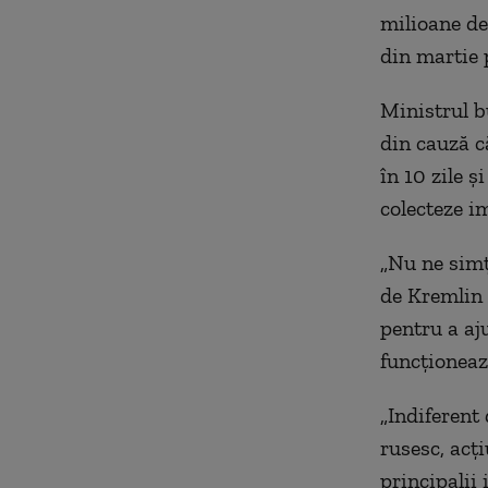
milioane de
din martie p
Ministrul b
din cauză c
în 10 zile ș
colecteze i
„Nu ne simț
de Kremlin 
pentru a aj
funcționeaz
„Indiferent
rusesc, acți
principalii 