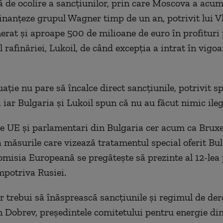
ă de ocolire a sancțiunilor, prin care Moscova a acum
finanțeze grupul Wagner timp de un an, potrivit lui V
nerat și aproape 500 de milioane de euro în profituri
 rafinăriei, Lukoil, de când excepția a intrat în vigoa
ație nu pare să încalce direct sancțiunile, potrivit sp
 iar Bulgaria și Lukoil spun că nu au făcut nimic ileg
ile UE și parlamentari din Bulgaria cer acum ca Bruxe
 măsurile care vizează tratamentul special oferit Bulg
misia Europeană se pregătește să prezinte al 12-lea
mpotriva Rusiei.
ar trebui să înăsprească sancțiunile și regimul de dero
 Dobrev, președintele comitetului pentru energie di