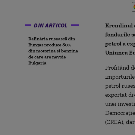
DIN ARTICOL
Kremlinul a
fondurile s
Rafinăria rusească din
petrol a ex
Burgas produce 80%
din motorina și benzina
Uniunea Eur
de care are nevoie
Bulgaria
Profitând d
importurile
petrol ruses
exportat div
unei invest
Democrației
(CREA), dar