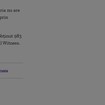
ria nu are
prin
obținut 983
al Witness.
rusia