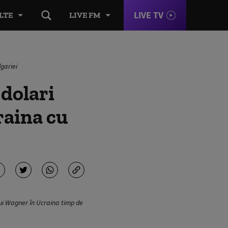
LIVE TV
LTE
LIVE FM
lgariei
 dolari
raina cu
ului Wagner în Ucraina timp de