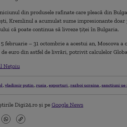
niciunul din produsele rafinate care pleacă din Bulga
ești, Kremlinul a acumulat sume impresionante doar 
lui că poate continua să livreze țiței în Bulgaria.
 5 februarie – 31 octombrie a acestui an, Moscova a 
de euro din astfel de livrări, potrivit calculelor Glob
l Nețoiu
ol
vladimir putin
rusia
exporturi
razboi ucraina
sanctiuni ue 
tirile Digi24.ro și pe
Google News