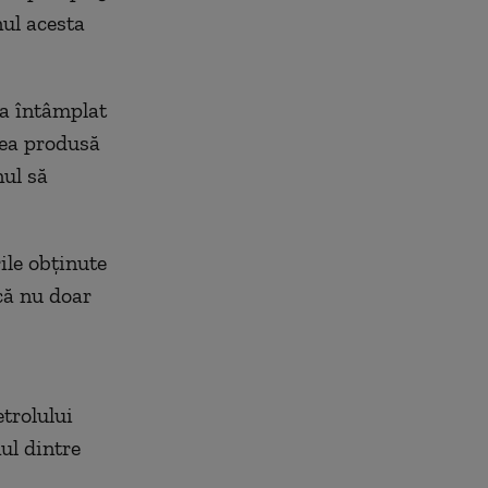
nul acesta
-a întâmplat
tea produsă
nul să
ile obținute
că nu doar
trolului
nul dintre