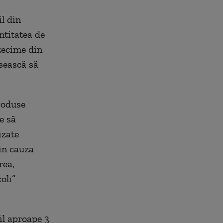
l din
ntitatea de
zecime din
usească să
roduse
e să
izate
din cauza
rea,
oli”
il aproape 3