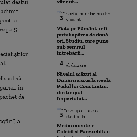
ulat destui
vândut...
ladimir
3
 pentru
Viața pe Pământ ar fi
re pe 5
putut apărea de două
ori. Studiul care pune
sub semnul
întrebării...
ecialiștilor
al.
4
Nivelul scăzut al
llesul să
Dunării a scos la iveală
Podul lui Constantin,
ariei, în
din timpul
 pachet de
Imperiului...
5
gări”, a
Medicamentele
n
Colebil și Panzcebil au