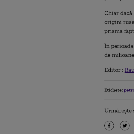
Chiar dacă 
origini rus
prisma faptu
În perioada
de milioane 
Editor :
Rau
Etichete:
petr
Urmărește ș