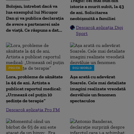
Tragic: cel mai bun din
Bolojan, întrebat dacă va
istorie a murit subit, la 43
lua exemplul lui Nicușor
de ani. Solicitarea
Dan și va publica declarația
neobișnuită a familiei
de avere a partenerei sale
Descarcă aplicația Digi
de viață. Ce răspuns a dat...
Sport
PRO FM
DIGI WORLD
Lora, probleme de sănătate
Așa arată cu adevărat
la 44 de ani. Artista a
Soarele. Cele mai detaliate
publicat raportul medical:
imagini realizate vreodată
„Urmează cel puțin 10
dezvăluie un fenomen
ședințe de terapie”
spectaculos
Descarcă aplicația Pro FM