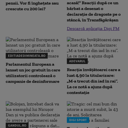
acasă!" Reacţii după ce un
pensii. Vor fi înghețate sau
bărbat a desenat o
crescute cu 200 lei?
declaraţie de dragoste pe o
stâncă, în Transfăgărăşan
Descarcă aplicația Digi FM
EDITIADEDIMINEATA.RO
ADEVARUL
Parlamentul European a
Reacția învățătoarei care a
lansat un joc gratuit în care
luat 4,90 la titularizare:
utilizatorii controlează o
„M-a trecut din iad în rai”.
campanie de dezinformare
La ce notă a ajuns după
contestație
DIGI SPORT
GANDUL.RO