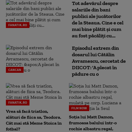
Tot adevărul despre
salariile din bani
publici ale jucătorilor
de la Steaua. Cine e cel
FANATIK.RO
mai bine plătit și cum
au fost păcăliți cu...
Episodul extrem din
dosarul lui Cătălin
Avramescu, cercetat de
DIICOT: 'A plecat în
CANCAN
pădure cu o
FANATIK.RO
FILM NOW
Vrea să facă triatlon,
Soția lui Matt Damon,
alături de fiica sa, Teodora.
frumoasa balului într-o
Cât mai stă Meme Stoica în
rochie albastru regal,
fotbal?