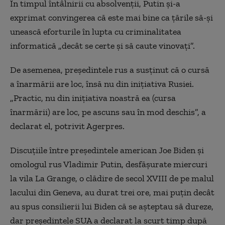
În timpul întâlnirii cu absolvenţii, Putin şi-a
exprimat convingerea că este mai bine ca ţările să-şi
unească eforturile în lupta cu criminalitatea
informatică „decât se certe şi să caute vinovaţi”.
De asemenea, preşedintele rus a susţinut că o cursă
a înarmării are loc, însă nu din iniţiativa Rusiei.
„Practic, nu din iniţiativa noastră ea (cursa
înarmării) are loc, pe ascuns sau în mod deschis”, a
declarat el, potrivit Agerpres.
Discuţiile între preşedintele american Joe Biden şi
omologul rus Vladimir Putin, desfăşurate miercuri
la vila La Grange, o clădire de secol XVIII de pe malul
lacului din Geneva, au durat trei ore, mai puţin decât
au spus consilierii lui Biden că se aşteptau să dureze,
dar preşedintele SUA a declarat la scurt timp după