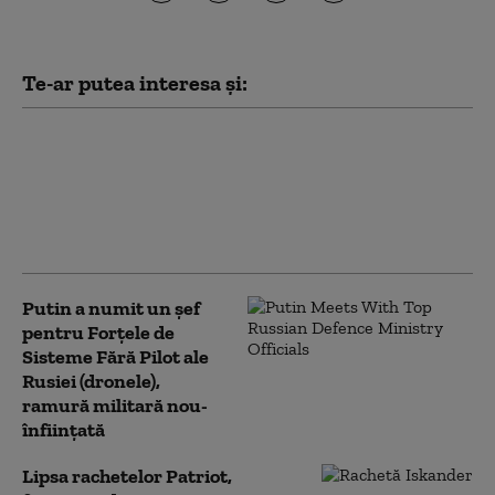
Te-ar putea interesa și:
Conflictul din Ucraina, două
războaie într-unul. Calculul
rece pe care se bazează
strategia Rusiei: „Se creează
lacune peste tot”
Putin a numit un șef
pentru Forțele de
Sisteme Fără Pilot ale
Rusiei (dronele),
ramură militară nou-
înființată
Lipsa rachetelor Patriot,