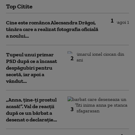
Top Citite
1
Cine este românca Alecsandra Drăgoi,
tânăra care a realizat fotografia oficială
a noului...
Tupeul unui primar
2
PSD după ce a încasat
despăgubiri pentru
secetă, iar apoi a
vândut...
„Anna, ţine-ţi prostul
acasă!”. Val de reacții
3
după ce un bărbat a
desenat o declarație...