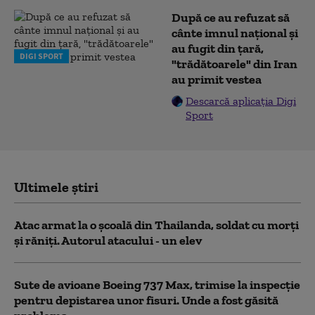
După ce au refuzat să
cânte imnul naţional şi
au fugit din ţară,
DIGI SPORT
"trădătoarele" din Iran
au primit vestea
Descarcă aplicația Digi
Sport
Ultimele știri
Atac armat la o şcoală din Thailanda, soldat cu morţi
şi răniţi. Autorul atacului - un elev
Sute de avioane Boeing 737 Max, trimise la inspecție
pentru depistarea unor fisuri. Unde a fost găsită