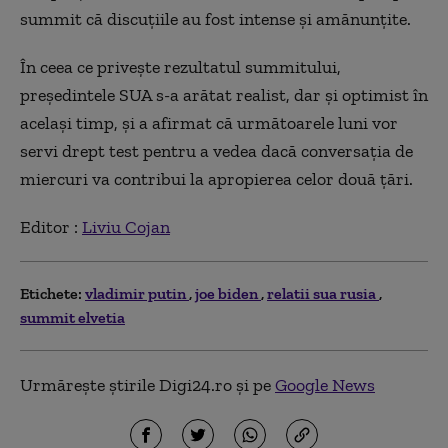
summit că discuţiile au fost intense şi amănunţite.
În ceea ce priveşte rezultatul summitului,
preşedintele SUA s-a arătat realist, dar şi optimist în
acelaşi timp, şi a afirmat că următoarele luni vor
servi drept test pentru a vedea dacă conversaţia de
miercuri va contribui la apropierea celor două ţări.
Editor :
Liviu Cojan
Etichete:
vladimir putin
joe biden
relatii sua rusia
summit elvetia
Urmărește știrile Digi24.ro și pe
Google News