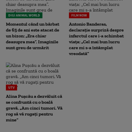
DIGI ANIMAL WORLD
FILM NOW
Momentul când un bărbat
Antonio Banderas,
de 65 de ani este atacat de
declarație surpriză despre
un bizon: „Era chiar
infarctul care i-a schimbat
deasupra mea”. Imaginile
viața: „Cel mai bun lucru
sunt greu de urmărit
care mi s-a întâmplat
vreodată”
UTV
Alina Pușcău a dezvăluit că
se confruntă cu o boală
gravă. „Am cinci tumori. Vă
rog să vă rugați pentru
mine”