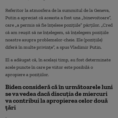
Referitor la atmosfera de la summitul de la Geneva,
Putin a apreciat că aceasta a fost una „binevoitoare”,
care „a permis să fie înţelese poziţiile” părţilor. „Cred
că am reuşit să ne înţelegem, să înţelegem poziţiile
noastre asupra problemelor-cheie. Ele (poziţiile)
diferă în multe privinţe”, a spus Vladimir Putin.
El a adăugat că, în acelaşi timp, au fost determinate
acele puncte în care pe viitor este posibilă o
apropiere a poziţiilor.
Biden consideră că în următoarele luni
se va vedea dacă discuția de miercuri
va contribui la apropierea celor două
ţări