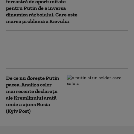
fereastră de oportunitate
pentru Putin de a inversa
dinamica războiului. Care este
marea problemă a Kievului
Ucraina e „piesa cheie” în planul
lui Putin de a recâștiga influenţa
asupra fostelor state sovietice,
spune Zelenski
De ce nu dorește Putin
pacea. Analiza celor
mai recente declarații
ale Kremlinului arată
unde a ajuns Rusia
(Kyiv Post)