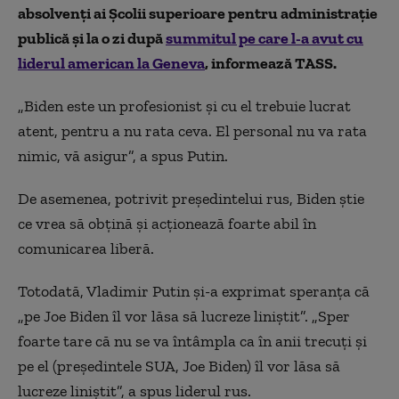
absolvenţi ai Şcolii superioare pentru administraţie
publică şi la o zi după
summitul pe care l-a avut cu
liderul american la Geneva
, informează TASS.
„Biden este un profesionist şi cu el trebuie lucrat
atent, pentru a nu rata ceva. El personal nu va rata
nimic, vă asigur”, a spus Putin.
De asemenea, potrivit preşedintelui rus, Biden ştie
ce vrea să obţină şi acţionează foarte abil în
comunicarea liberă.
Totodată, Vladimir Putin şi-a exprimat speranţa că
„pe Joe Biden îl vor lăsa să lucreze liniştit”. „Sper
foarte tare că nu se va întâmpla ca în anii trecuţi şi
pe el (preşedintele SUA, Joe Biden) îl vor lăsa să
lucreze liniştit”, a spus liderul rus.