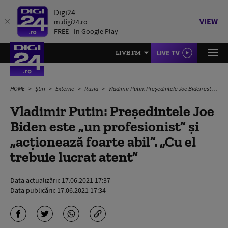
Digi24
VIEW
m.digi24.ro
FREE - In Google Play
LIVE TV
LIVE FM
HOME
Știri
Externe
Rusia
Vladimir Putin: Preşedintele Joe Biden este „un profesionist” şi „acţionează foarte abil”. „Cu el trebuie lucrat atent”
Vladimir Putin: Preşedintele Joe
Biden este „un profesionist” şi
„acţionează foarte abil”. „Cu el
trebuie lucrat atent”
Data actualizării:
17.06.2021 17:37
Data publicării:
17.06.2021 17:34