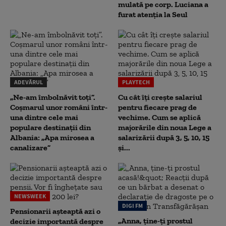
mulată pe corp. Luciana a
furat atenția la Seul
ADEVĂRUL
PLAYTECH
„Ne-am îmbolnăvit toți”.
Cu cât îți crește salariul
Coșmarul unor români într-
pentru fiecare prag de
una dintre cele mai
vechime. Cum se aplică
populare destinații din
majorările din noua Lege a
Albania: „Apa mirosea a
salarizării după 3, 5, 10, 15
canalizare”
și...
NEWSWEEK
DIGI FM
Pensionarii așteaptă azi o
„Anna, ţine-ţi prostul
decizie importantă despre