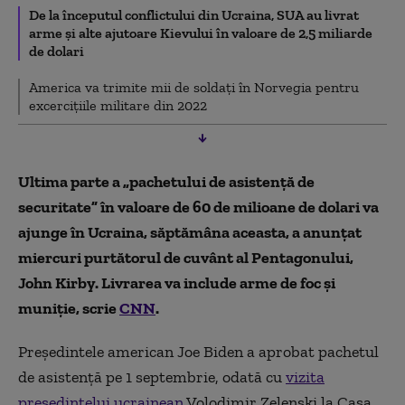
De la începutul conflictului din Ucraina, SUA au livrat
arme și alte ajutoare Kievului în valoare de 2,5 miliarde
de dolari
America va trimite mii de soldați în Norvegia pentru
excercițiile militare din 2022
Ultima parte a „pachetului de asistență de
securitate” în valoare de 60 de milioane de dolari va
ajunge în Ucraina, săptămâna aceasta, a anunțat
miercuri purtătorul de cuvânt al Pentagonului,
John Kirby. Livrarea va include arme de foc și
muniție, scrie
CNN
.
Președintele american Joe Biden a aprobat pachetul
de asistență pe 1 septembrie, odată cu
vizita
președintelui ucrainean
Volodimir Zelenski la Casa