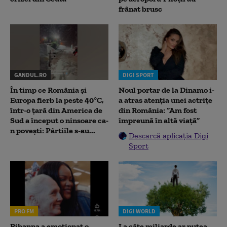
frânat brusc
GANDUL.RO
DIGI SPORT
În timp ce România și
Noul portar de la Dinamo i-
Europa fierb la peste 40°C,
a atras atenția unei actrițe
într-o țară din America de
din România: ”Am fost
Sud a început o ninsoare ca-
împreună în altă viață”
n povești: Pârtiile s-au...
Descarcă aplicația Digi
Sport
PRO FM
DIGI WORLD
Rihanna a emoționat o
La câte miliarde ar putea