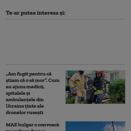
Te-ar putea interesa și:
Cancerul lui Joe Biden
„s-a răspândit” şi este
„foarte dureros și
debilitant”, dezvăluie
fiul său Hunter
„Am fugit pentru că
știam că o să mor”. Cum
au ajuns medicii,
spitalele și
ambulanțele din
Ucraina ținte ale
dronelor rusești
MAE bulgar o convoacă
pe ambasadoarea