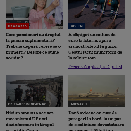
NEWSWEEK
DIGI FM
Care pensionari au dreptul
A câștigat un milion de
la pensie suplimentară?
euro la loterie, apoi a
Trebuie depusă cerere să o
aruncat biletul la gunoi.
primești? Despre ce sume
Gestul făcut muncitorii de
vorbim?
la salubritate
Descarcă aplicația Digi FM
EDITIADEDIMINEATA.RO
ADEVARUL
Niciun stat nu a activat
Două avioane cu sute de
mecanismul UE anti-
pasageri la bord, la un pas
dezinformare în timpul
de o coliziune devastatoare
crizei din Ceuta
pe aeroport. Piloții au