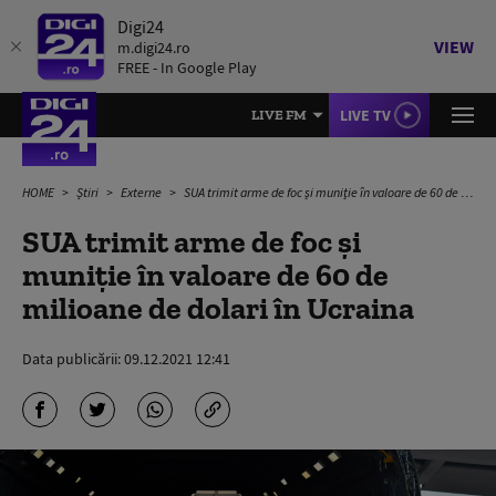
Digi24
VIEW
m.digi24.ro
FREE - In Google Play
LIVE TV
LIVE FM
HOME
Știri
Externe
SUA trimit arme de foc și muniție în valoare de 60 de milioane de dolari în Ucraina
SUA trimit arme de foc și
muniție în valoare de 60 de
milioane de dolari în Ucraina
Data publicării:
09.12.2021 12:41