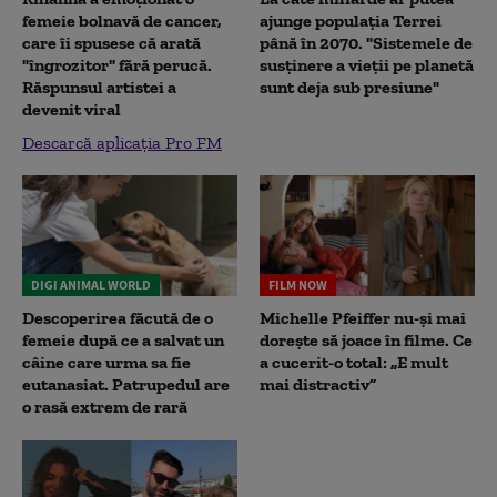
femeie bolnavă de cancer,
ajunge populația Terrei
care îi spusese că arată
până în 2070. "Sistemele de
"îngrozitor" fără perucă.
susținere a vieții pe planetă
Răspunsul artistei a
sunt deja sub presiune"
devenit viral
Descarcă aplicația Pro FM
DIGI ANIMAL WORLD
FILM NOW
Descoperirea făcută de o
Michelle Pfeiffer nu-și mai
femeie după ce a salvat un
dorește să joace în filme. Ce
câine care urma sa fie
a cucerit-o total: „E mult
eutanasiat. Patrupedul are
mai distractiv”
o rasă extrem de rară