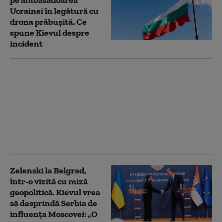
Ucrainei în legătură cu
drona prăbuşită. Ce
spune Kievul despre
incident
Cine vine după Putin?
Rusia se apropie de o
inevitabilă criză de
succesiune. Lupta
pentru putere care ar
putea începe la
Kremlin
Zelenski la Belgrad,
într-o vizită cu miză
geopolitică. Kievul vrea
să desprindă Serbia de
influența Moscovei: „O