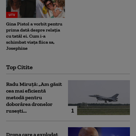
UTV
Gina Pistol a vorbit pentru
prima dată despre relația
cu tatăl ei. Cum i-a
schimbat viața fiica sa,
Josephine
Top Citite
Radu Miruță: „Am găsit
cea mai eficientă
metodă pentru
doborârea dronelor
1
rusești...
Drona care a explodat