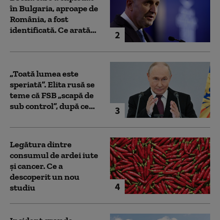
în Bulgaria, aproape de
România, a fost
identificată. Ce arată...
2
„Toată lumea este
speriată”. Elita rusă se
teme că FSB „scapă de
sub control”, după ce...
3
Legătura dintre
consumul de ardei iute
și cancer. Ce a
descoperit un nou
4
studiu