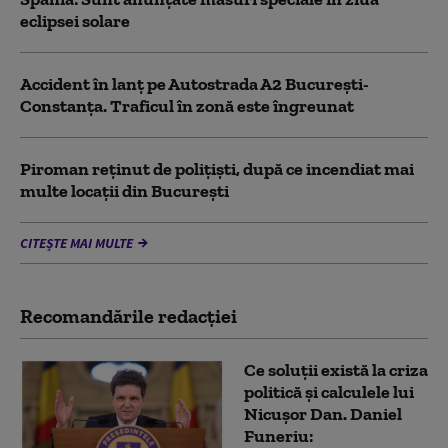
eclipsei solare
Accident în lanț pe Autostrada A2 București-
Constanța. Traficul în zonă este îngreunat
Piroman reţinut de poliţişti, după ce incendiat mai
multe locaţii din București
CITEȘTE MAI MULTE
Recomandările redacţiei
Ce soluții există la criza
politică și calculele lui
Nicușor Dan. Daniel
Funeriu: