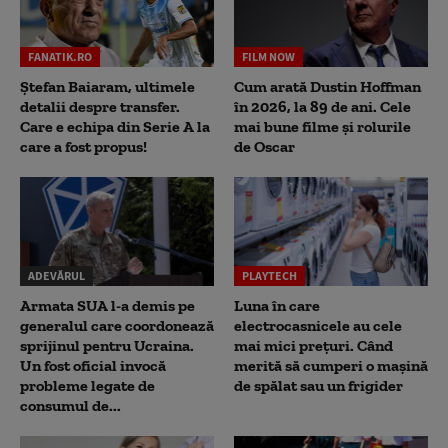
FANATIK.RO
FILM NOW
Ștefan Baiaram, ultimele
Cum arată Dustin Hoffman
detalii despre transfer.
în 2026, la 89 de ani. Cele
Care e echipa din Serie A la
mai bune filme și rolurile
care a fost propus!
de Oscar
ADEVĂRUL
PLAYTECH
Armata SUA l-a demis pe
Luna în care
generalul care coordonează
electrocasnicele au cele
sprijinul pentru Ucraina.
mai mici prețuri. Când
Un fost oficial invocă
merită să cumperi o mașină
probleme legate de
de spălat sau un frigider
consumul de...