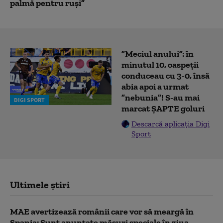
palmă pentru ruși”
”Meciul anului”: în
minutul 10, oaspeții
conduceau cu 3-0, însă
abia apoi a urmat
”nebunia”! S-au mai
DIGI SPORT
marcat ȘAPTE goluri
Descarcă aplicația Digi
Sport
Ultimele știri
MAE avertizează românii care vor să meargă în
Spania: Sunt anunțate măsuri speciale în ziua