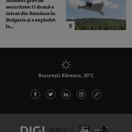
Incident grav de
securitate: O dronă a
intrat din România în
Bulgaria şi a explodat
5
la...
București Băneasa, 30°C