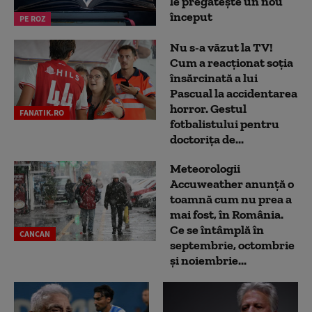
le pregătește un nou
început
PE ROZ
Nu s-a văzut la TV!
Cum a reacţionat soţia
însărcinată a lui
Pascual la accidentarea
horror. Gestul
FANATIK.RO
fotbalistului pentru
doctoriţa de...
Meteorologii
Accuweather anunță o
toamnă cum nu prea a
mai fost, în România.
Ce se întâmplă în
CANCAN
septembrie, octombrie
și noiembrie...