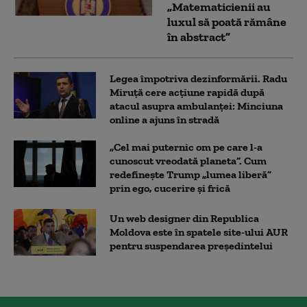
„Matematicienii au
luxul să poată rămâne
în abstract”
Legea împotriva dezinformării. Radu
Miruță cere acțiune rapidă după
atacul asupra ambulanței: Minciuna
online a ajuns în stradă
„Cel mai puternic om pe care l-a
cunoscut vreodată planeta”. Cum
redefinește Trump „lumea liberă”
prin ego, cucerire și frică
Un web designer din Republica
Moldova este în spatele site-ului AUR
pentru suspendarea președintelui