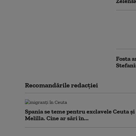
Zelensk
Volodim
șeful N
doi lid
privire
Fosta a
Stefanî
Recomandările redacţiei
Spania se teme pentru exclavele Ceuta și
Melilla. Cine ar sări în...