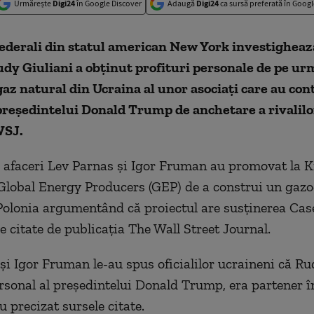
Urmărește
Digi24
în Google Discover
Adaugă
Digi24
ca sursă preferată în Googl
federali din statul american New York investigheaz
dy Giuliani a obţinut profituri personale de pe ur
gaz natural din Ucraina al unor asociaţi care au cont
preşedintelui Donald Trump de anchetare a rivalilor 
WSJ.
afaceri Lev Parnas şi Igor Fruman au promovat la K
lobal Energy Producers (GEP) de a construi un gazo
Polonia argumentând că proiectul are susţinerea Case
e citate de publicaţia The Wall Street Journal.
şi Igor Fruman le-au spus oficialilor ucraineni că Ru
rsonal al preşedintelui Donald Trump, era partener î
u precizat sursele citate.