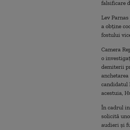
falsificare
Lev Parnas 
a obţine co
fostului vi
Camera Repr
o investiga
demiterii p
anchetarea 
candidatul 
acestuia, H
În cadrul in
solicită un
audieri şi 