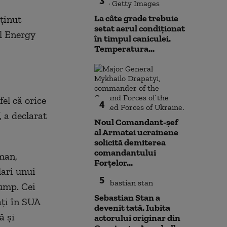
3
La câte grade trebuie
ţinut
setat aerul condiționat
al Energy
în timpul caniculei.
Temperatura...
el că orice
4
, a declarat
Noul Comandant-șef
al Armatei ucrainene
solicită demiterea
comandantului
man,
Forțelor...
lari unui
5
rump. Cei
Sebastian Stan a
aţi în SUA
devenit tată. Iubita
ă şi
actorului originar din