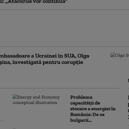
i: „Atacurile vor continua”
ir Zelenski, discuție cu
ATO. Despre ce au vorbit cei
eri: „Este bine informat cu
 la amenințări”
mbasadoare a Ucrainei în SUA, Olga
şina, investigată pentru corupţie
Problema
capacității de
stocare a energiei în
România: De ce
bulgarii...