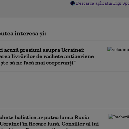
Descarcă aplicația Digi Sp
utea interesa și:
i acuză presiuni asupra Ucrainei:
rea livrărilor de rachete antiaeriene
te să ne facă mai cooperanți”
 pregătește un
 Național pentru eroii
rea dilemă: cine merită
nclus
chete balistice ar putea lansa Rusia
Ucrainei în fiecare lună. Consilier al lui