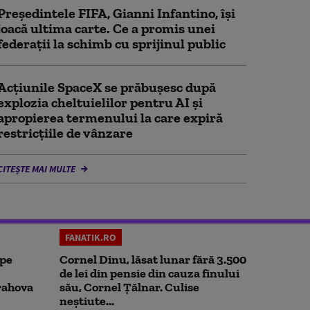
Președintele FIFA, Gianni Infantino, îşi
joacă ultima carte. Ce a promis unei
federații la schimb cu sprijinul public
Acţiunile SpaceX se prăbuşesc după
explozia cheltuielilor pentru AI şi
apropierea termenului la care expiră
restricţiile de vânzare
CITEȘTE MAI MULTE
FANATIK.RO
 pe
Cornel Dinu, lăsat lunar fără 3.500
de lei din pensie din cauza finului
rahova
său, Cornel Țălnar. Culise
neștiute...