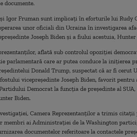
 de documente.
şi Igor Fruman sunt implicaţi în eforturile lui Rudy 
operarea unor oficiali din Ucraina în investigarea afa
cepreşedinte Joseph Biden şi a fiului acestuia, Hunter
ezentanţilor, aflată sub controlul opoziţiei democrat
ţie parlamentară care ar putea conduce la iniţierea p
reședintelui Donald Trump, suspectat că ar fi cerut U
fostului vicepreşedinte Joseph Biden, favorit pentru 
Partidului Democrat la funcţia de preşedinte al SUA, ş
unter Biden.
vestigaţiei, Camera Reprezentanţilor a trimis citaţii 
or membri ai Administraţiei de la Washington partici
furnizarea documentelor referitoare la contactele preş