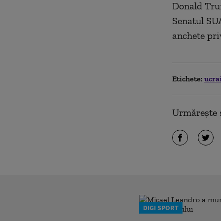
Donald Trum
Senatul SUA
anchete pri
Etichete:
ucra
Urmărește ș
DIGI SPORT