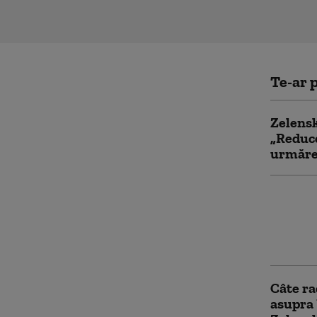
Te-ar p
Zelensk
„Reduce
urmăreș
Ucraina
Panteon
săi. Ma
să fie i
Câte ra
asupra 