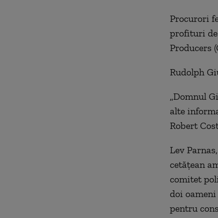
Procurori f
profituri d
Producers (
Rudolph Giu
„Domnul Giu
alte informa
Robert Cost
Lev Parnas,
cetăţean am
comitet pol
doi oameni 
pentru consp