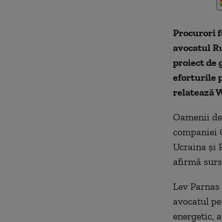
Procurori 
avocatul Ru
proiect de 
eforturile 
relatează 
Oamenii de 
companiei G
Ucraina şi 
afirmă surs
Lev Parnas 
avocatul pe
energetic, a