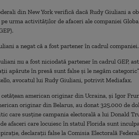
ederali din New York verifică dacă Rudy Giuliani a ob
e pe urma activităţilor de afaceri ale companiei Glob
GEP).
liani a negat că a fost partener în cadrul companiei.
liani nu a fost niciodată partener în cadrul GEP, astf
ţii apărute în presă sunt false şi le negăm categoric”
ello, avocatul lui Rudy Giuliani, potrivit Mediafax.
 cetăţean american originar din Ucraina, şi Igor Fru
erican originar din Belarus, au donat 325.000 de do
itic care susţine campania electorală a lui Donald T
de afaceri care locuiesc în statul Florida sunt inculp
iraţie, declaraţii false la Comisia Electorală Federal