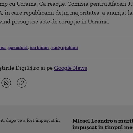
p cu Ucraina. Ca reacţie, Comisia pentru Afaceri Ju
, în care republicanii deţin majoritatea, a anunţat l
vind presupuse acte de corupţie în Ucraina.
ina
gazoduct
joe biden
rudy giuliani
tirile Digi24.ro și pe
Google News
Micael Leandro a murit,
împușcat în timpul me