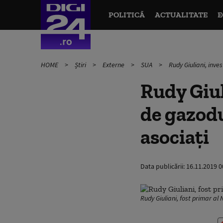
POLITICĂ
ACTUALITATE
E
HOME
Știri
Externe
SUA
Rudy Giuliani, inve
Rudy Giul
de gazodu
asociaţi
Data publicării:
16.11.2019 0
Rudy Giuliani, fost primar al