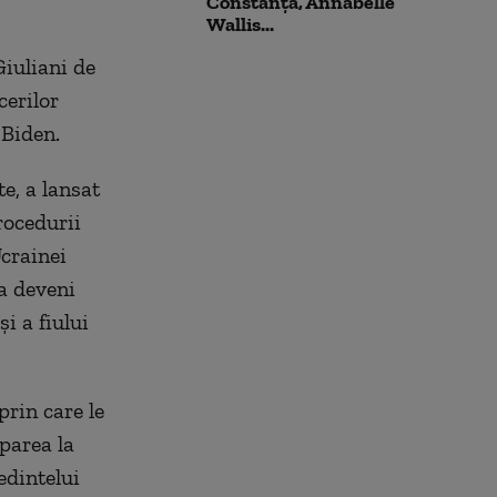
Constanța, Annabelle
Wallis...
Giuliani de
cerilor
 Biden.
e, a lansat
rocedurii
crainei
a deveni
i a fiului
prin care le
parea la
edintelui