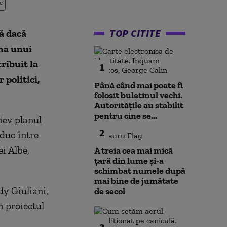
e
TOP CITITE
ă dacă
ma unui
ribuit la
1
politici,
Până când mai poate fi
folosit buletinul vechi.
Autoritățile au stabilit
pentru cine se...
iev planul
2
duc între
i Albe,
A treia cea mai mică
țară din lume și-a
schimbat numele după
mai bine de jumătate
dy Giuliani,
de secol
n proiectul