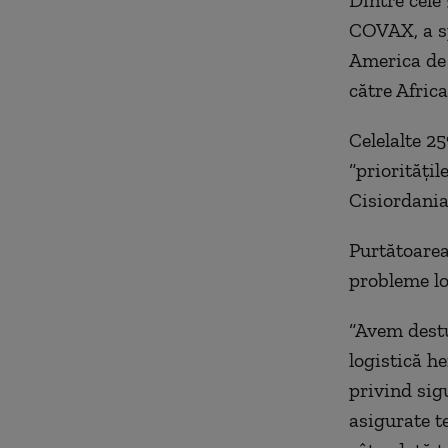
Dintre cele 
COVAX, a sp
America de 
către Africa
Celelalte 2
“prioritățil
Cisiordania
Purtătoarea
probleme log
“Avem destu
logistică he
privind sig
asigurate t