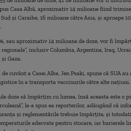
55 de milioane de doze, 41 de milioane vor fi distribu
us Casa Albă, aproximativ 14 milioane fiind trimise
Sud și Caraibe, 16 milioane către Asia, și aproape 1
.
5%, sau aproximativ 14 milioane de doze, vor fi împărț
e regionale”, inclusiv Columbia, Argentina, Iraq, Ucrai
 și Gaza.
 de cuvânt a Casei Albe, Jen Psaki, spune că SUA au 
istice în a transporta vaccinurile către alte națiuni.
le doze să împărțim cu lumea, însă aceasta este o p
rculeană”, le-a spus ea reporterilor, adăugând că info
uranța și reglementările trebuie împărțite, și totodat
emperaturile adecvate pentru stocare, iar barierele li