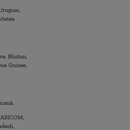
 Uruguai,
itatea
ve, Bhutan,
oua Guinee,
icană.
e CARICOM,
adesh,