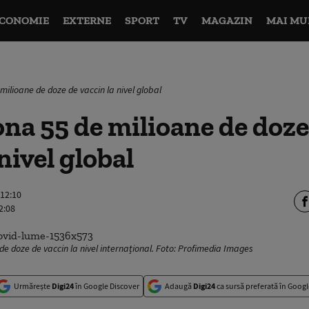
CONOMIE
EXTERNE
SPORT
TV
MAGAZIN
MAI MU
ilioane de doze de vaccin la nivel global
na 55 de milioane de doze
nivel global
 12:10
2:08
de doze de vaccin la nivel internațional. Foto: Profimedia Images
Urmărește
Digi24
în Google Discover
Adaugă
Digi24
ca sursă preferată în Googl