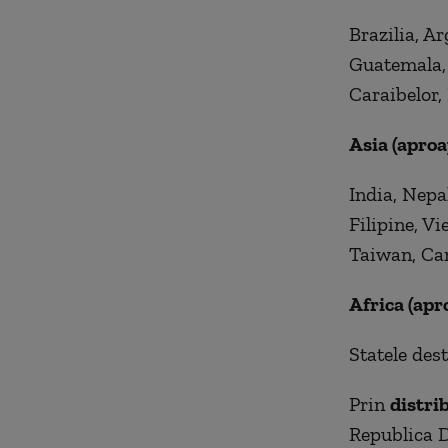
Brazilia, A
Guatemala, 
Caraibelor,
Asia (aproa
India, Nepa
Filipine, V
Taiwan, Cam
Africa (apr
Statele des
Prin
distri
Republica 