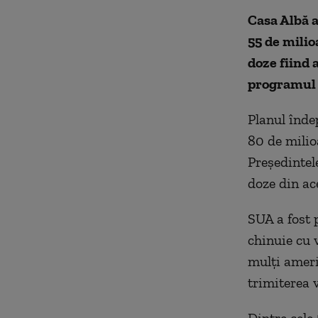
Casa Albă a
55 de milio
doze fiind 
programul 
Planul înde
80 de milio
Președintel
doze din ac
SUA a fost 
chinuie cu v
mulți ameri
trimiterea v