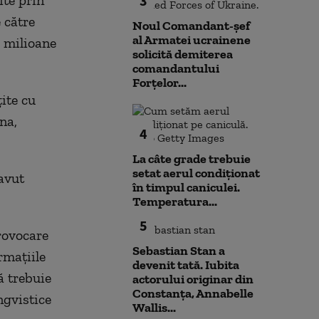
ite prin
3
 către
Noul Comandant-șef
al Armatei ucrainene
0 milioane
solicită demiterea
comandantului
Forțelor...
ite cu
na,
4
La câte grade trebuie
setat aerul condiționat
avut
în timpul caniculei.
Temperatura...
5
rovocare
Sebastian Stan a
rmațiile
devenit tată. Iubita
ă trebuie
actorului originar din
Constanța, Annabelle
ngvistice
Wallis...