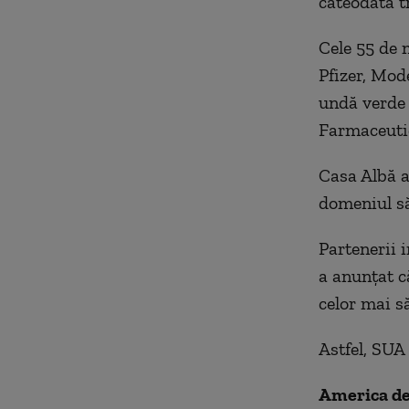
câteodată t
Cele 55 de 
Pfizer, Mod
undă verde 
Farmaceutic
Casa Albă a
domeniul să
Partenerii 
a anunțat c
celor mai să
Astfel, SUA
America de