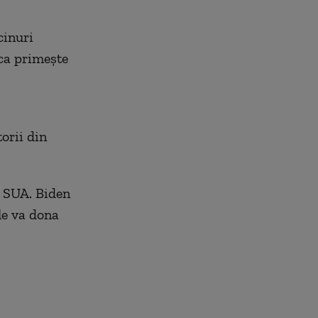
cinuri
ca primește
orii din
l SUA. Biden
le va dona