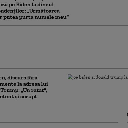
ază pe Biden la dineul
ondenților: „Următoarea
ar putea purta numele meu”
ru ani la Casa Albă,
rea în favoarea
 Harris. Joe Biden
lansarea unei cărți de
i
en, discurs fără
ente la adresa lui
Trump: „Un ratat”,
tent și corupt