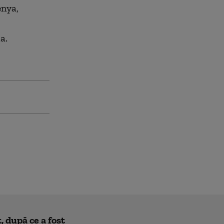
enya,
a.
 după ce a fost