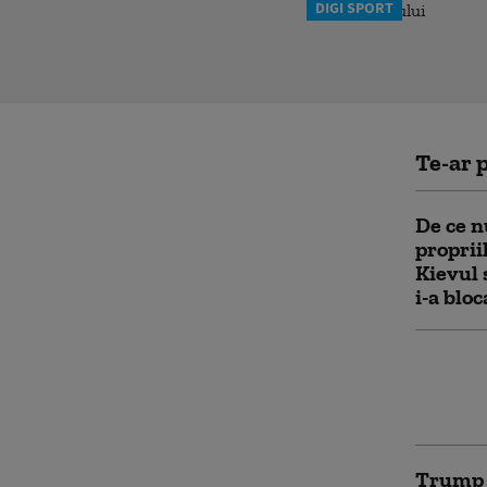
DIGI SPORT
Te-ar p
De ce n
proprii
Kievul
i-a blo
„Am găs
Înregis
păstrez
Trump a