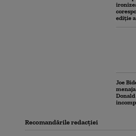
ironize
coresp
ediție 
Cei pat
retrage
Kamalei
anunță 
memori
Joe Bid
menajam
Donald 
incompe
Recomandările redacţiei