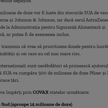
rebuie depășite.
milioane de doze vor fi luate din stocurile SUA de vac
erna și Johnson & Johnson, iar dacă serul AstraZene
de la Administrația pentru Siguranță Alimentară și
ă, ar putea fi de asemenea inclus.
 transmis că vrea să prioritizeze dozele pentru lucrăt
nătății și cei care au cel mai mare risc.
internaționali sunt nerăbdători să primească ajutoru
ă SUA va cumpăra 500 de milioane de doze Pfizer și 
race țări.
 va împărți prin
COVAX
statelor următoare:
 Sud (aproape 14 milioane de doze)