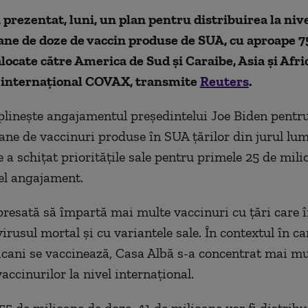
 prezentat, luni, un plan pentru distribuirea la nive
ane de doze de vaccin produse de SUA, cu aproape 7
alocate către America de Sud și Caraibe, Asia și Afri
internațional COVAX, transmite
Reuters
.
plinește angajamentul președintelui Joe Biden pentr
ane de vaccinuri produse în SUA țărilor din jurul lum
e a schițat prioritățile sale pentru primele 25 de mili
el angajament.
presată să împartă mai multe vaccinuri cu țări care î
irusul mortal și cu variantele sale. În contextul în ca
cani se vaccinează, Casa Albă s-a concentrat mai mu
accinurilor la nivel internațional.