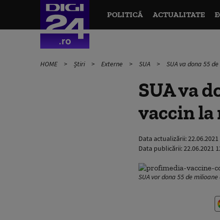
POLITICĂ
ACTUALITATE
E
HOME
Știri
Externe
SUA
SUA va dona 55 de m
SUA va do
vaccin la 
Data actualizării:
22.06.2021
Data publicării:
22.06.2021 1
SUA vor dona 55 de milioane 