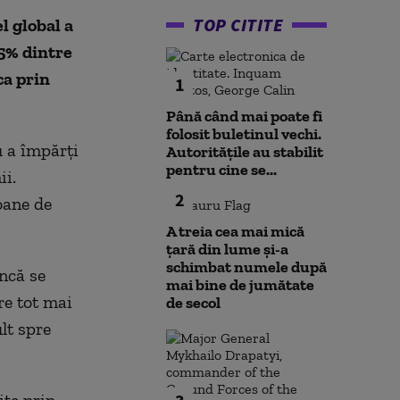
TOP CITITE
l global a
5% dintre
ca prin
1
Până când mai poate fi
folosit buletinul vechi.
u a împărți
Autoritățile au stabilit
pentru cine se...
ii.
2
oane de
A treia cea mai mică
țară din lume și-a
schimbat numele după
ncă se
mai bine de jumătate
re tot mai
de secol
lt spre