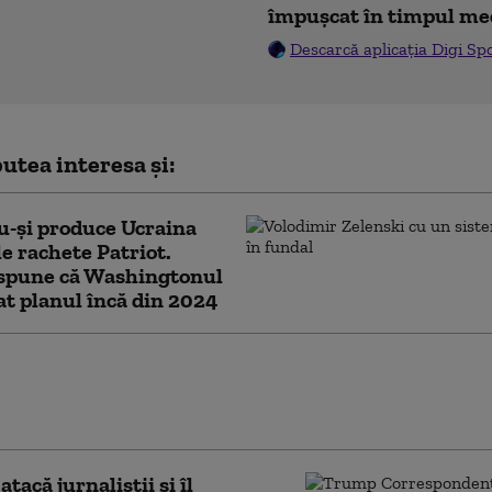
împușcat în timpul me
Descarcă aplicația Digi Sp
utea interesa și:
u-și produce Ucraina
le rachete Patriot.
 spune că Washingtonul
cat planul încă din 2024
it toate documentele clasificate”.
trările pe care Biden a încercat ani la rând să le
e private au fost publicate
tacă jurnaliștii și îl