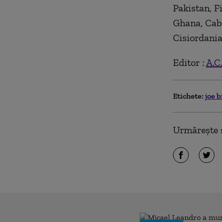
Pakistan, F
Ghana, Cabo
Cisiordania
Editor :
A.C
Etichete:
joe 
Urmărește ș