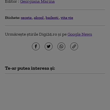
Editor :
Georgiana Marina
Etichete:
seceta
alcool
bailesti
vita vie
Urmărește știrile Digi24.ro și pe
Google News
Te-ar putea interesa și:
Ultima etapă a
operațiunii de salvare a
reactorului 2 de la
Cernavodă. Când se vor
vedea efectele
scufundării barjelor în