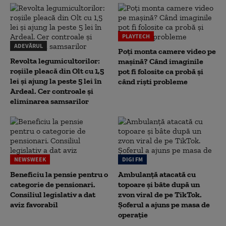
PLAYTECH
ADEVĂRUL
Poți monta camere video pe
Revolta legumicultorilor:
mașină? Când imaginile
roșiile pleacă din Olt cu 1,5
pot fi folosite ca probă și
lei și ajung la peste 5 lei în
când riști probleme
Ardeal. Cer controale și
eliminarea samsarilor
NEWSWEEK
DIGI FM
Beneficiu la pensie pentru o
Ambulanță atacată cu
categorie de pensionari.
topoare și bâte după un
Consiliul legislativ a dat
zvon viral de pe TikTok.
aviz favorabil
Șoferul a ajuns pe masa de
operație