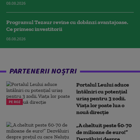
08.08.2026
Programul Tezaur revine cu dobânzi avantajoase.
Ce primesc investitorii
08.08.2026
PARTENERII NOȘTRI
Portalul Leului aduce
întâlniri cu potențial
uriaș pentru 3 zodii.
PE ROZ
Viața lor poate lua o
nouă direcție
„A cheltuit peste 60-70
de milioane de euro!”
Dezvăluiri despre