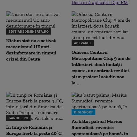
Descarcă aplicația Digi FM
EDITIADEDIMINEATA.RO
Niciun stat nu a activat
ADEVARUL
mecanismul UE anti-
Odiseea Centurii
dezinformare în timpul
Metropolitane Cluj: 9 ani de
crizei din Ceuta
întârzieri, două licitații
eșuate, un contract reziliat
și un proiect luat din nou
la...
DIGI SPORT
GANDUL.RO
Au bătut palma! Marius
În timp ce România și
Șumudică, revenire
Europa fierb la peste 40°C,
spectaculoasă pe bancă, în