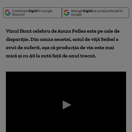
Urmărește
Digi24
în Google
Adaugă
Digi24
ca sursă preferată în
Discover
Google
Vinul făcut celebru de Amza Pellea este pe cale de
dispariție. Din cauza secetei, soiul de viță Seibel a
avut de suferit, așa că producția de vin este mai
mică și cu 40 la sută față de anul trecut.