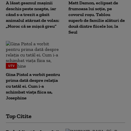
A lăsat geamul mașinii
Matt Damon, eclipsat de
deschis peste noapte, iar
frumoasa lui soție, pe
când s-a trezit a găsit
covorul roșu. Tablou
animalul atârnat de volan:
superb de familie alături de
„Noroc că se mișcă greu”
două dintre fiicele lor, la
Seul
UTV
Gina Pistol a vorbit pentru
prima dată despre relația
cu tatăl ei. Cum i-a
schimbat viața fiica sa,
Josephine
Top Citite