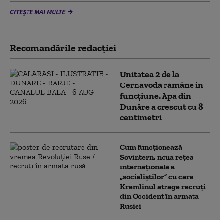
CITEȘTE MAI MULTE
Recomandările redacţiei
Unitatea 2 de la
Cernavodă rămâne în
funcțiune. Apa din
Dunăre a crescut cu 8
centimetri
Cum funcționează
Sovintern, noua rețea
internațională a
„socialiștilor” cu care
Kremlinul atrage recruți
din Occident în armata
Rusiei