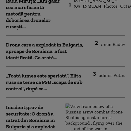
Radu Miruță: „Am găsit
1
cea mai eficientă
metodă pentru
doborârea dronelor
rusești...
2
Drona care a explodat în Bulgaria,
aproape de România, a fost
identificată. Ce arată...
3
„Toată lumea este speriată”. Elita
rusă se teme că FSB „scapă de sub
control”, după ce...
Incident grav de
securitate: O dronă a
intrat din România în
Bulgaria şi a explodat