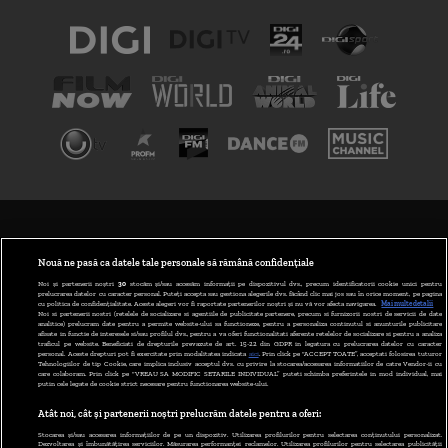
TERMENI ȘI CONDIȚII
POLITICA DE CONFIDENȚIALITATE
Nouă ne pasă ca datele tale personale să rămână confidențiale
Noi și partenerii noștri
30
stocăm și/sau accesăm informații pe dispozitivul dvs., precum identificatorii cookie unici pentru
prelucrarea datelor cu caracter personal. Puteți accepta sau gestiona alegerile dvs. făcând clic mai jos sau în orice moment, pe pagina
ABONARE DIGI TV
cu politica de confidențialitate. Aceste alegeri vor fi raportate partenerilor noștri și nu vă vor afecta navigarea.
Mai multe detalii
Noi si partenerii nostri (retelele de socializare si agentiile de publicitate partenere, precum si furnizorii nostri de servicii de date
analitice) prelucram date pentru a permite website-ului sa functioneze, pentru a personaliza continutul si anunturile publicitare
GESTIONAȚI PREFERINȚELE
afisate in functie de interesele si/sau profilul dvs., pentru a va oferi functionalitati aferente retelelor de socializare si pentru a analiza
traficul pe website. Beneficiati de drepturile prevazute de art. 15-22 din GDPR in legatura cu prelucrarea datelor cu caracter
personal. Aceste drepturi pot fi exercitate prin modalitatea indicata
aici
. Prin click pe “ACCEPT TOATE”, acceptati folosirea tuturor
CODUL DIGI24
Tehnologiilor de tip Cookie, care implica inclusiv acceptul dvs. cu privire la stocarea/accesarea informatiilor de catre Vendor-ii cu
care colaboram. Prin click pe “VREAU SA MODIFIC SETARILE INDIVIDUAL” puteti schimba preferintele in mod individual, mai
putin cele legate de cookie strict necesare pentru functionarea website-ului.
CAMERE WEB
Atât noi, cât și partenerii noștri prelucrăm datele pentru a oferi:
CONTACT/INFO
Stocarea și/sau accesarea informațiilor de pe un dispozitiv. Utilizarea profilurilor pentru selectarea conținutului personalizat.
Dezvoltarea și îmbunătățirea serviciilor. Măsurarea performanței reclamelor. Utilizarea profilurilor pentru selectarea publicității