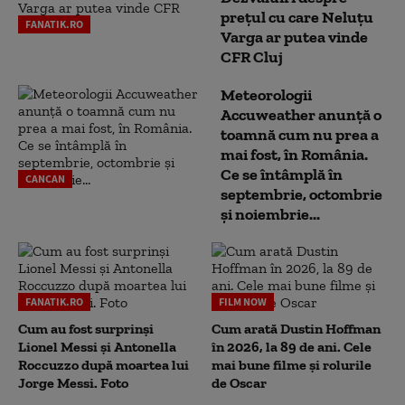
prețul cu care Neluțu
FANATIK.RO
Varga ar putea vinde
CFR Cluj
Meteorologii
Accuweather anunță o
toamnă cum nu prea a
mai fost, în România.
Ce se întâmplă în
CANCAN
septembrie, octombrie
și noiembrie...
FANATIK.RO
FILM NOW
Cum au fost surprinși
Cum arată Dustin Hoffman
Lionel Messi și Antonella
în 2026, la 89 de ani. Cele
Roccuzzo după moartea lui
mai bune filme și rolurile
Jorge Messi. Foto
de Oscar