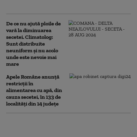
Dunăre
De ce nu ajută ploile de
vară la diminuarea
secetei. Climatolog:
Sunt distribuite
neuniform și nu acolo
unde este nevoie mai
mare
Apele Române anunță
restricţii în
alimentarea cu apă, din
cauza secetei, în 133 de
localităţi din 14 judeţe
Fabricile de
medicamente cer
Guvernului să nu le fie