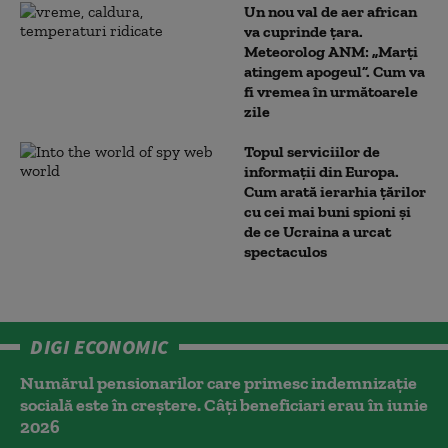
Un nou val de aer african
va cuprinde țara.
Meteorolog ANM: „Marți
atingem apogeul”. Cum va
fi vremea în următoarele
zile
Topul serviciilor de
informații din Europa.
Cum arată ierarhia țărilor
cu cei mai buni spioni și
de ce Ucraina a urcat
spectaculos
DIGI ECONOMIC
Numărul pensionarilor care primesc indemnizaţie
socială este în creștere. Câți beneficiari erau în iunie
2026