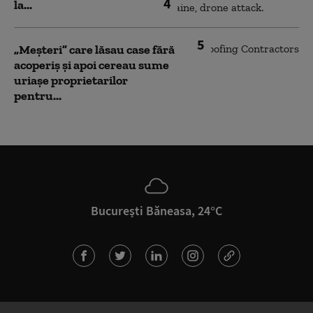
4
la...
5
„Meșteri” care lăsau case fără
acoperiș și apoi cereau sume
uriașe proprietarilor
pentru...
București Băneasa, 24°C