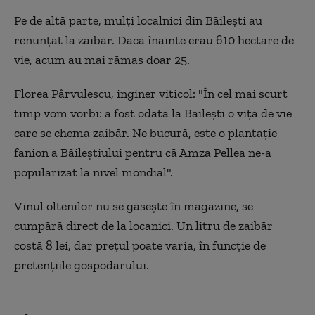
Pe de altă parte, mulți localnici din Băilești au
renunțat la zaibăr. Dacă înainte erau 610 hectare de
vie, acum au mai rămas doar 25.
Florea Pârvulescu, inginer viticol: "În cel mai scurt
timp vom vorbi: a fost odată la Băilești o viță de vie
care se chema zaibăr. Ne bucură, este o plantație
fanion a Băileștiului pentru că Amza Pellea ne-a
popularizat la nivel mondial".
Vinul oltenilor nu se găseşte în magazine, se
cumpără direct de la locanici. Un litru de zaibăr
costă 8 lei, dar preţul poate varia, în funcţie de
pretenţiile gospodarului.