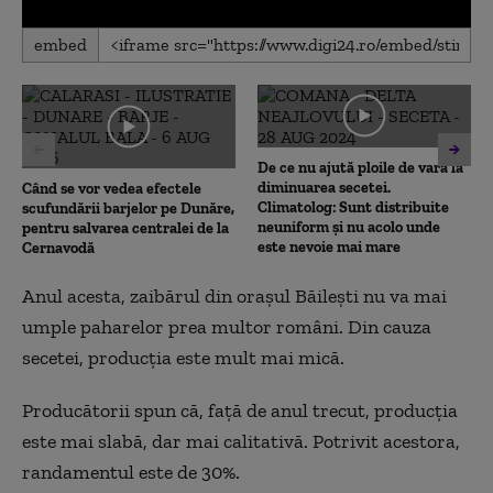
0
embed
seconds
of
0
seconds
De ce nu ajută ploile de vară la
diminuarea secetei.
Când se vor vedea efectele
Climatolog: Sunt distribuite
scufundării barjelor pe Dunăre,
neuniform și nu acolo unde
pentru salvarea centralei de la
este nevoie mai mare
Cernavodă
Anul acesta, zaibărul din oraşul Băileşti nu va mai
umple paharelor prea multor români. Din cauza
secetei, producţia este mult mai mică.
Producătorii spun că, față de anul trecut, producția
este mai slabă, dar mai calitativă. Potrivit acestora,
randamentul este de 30%.