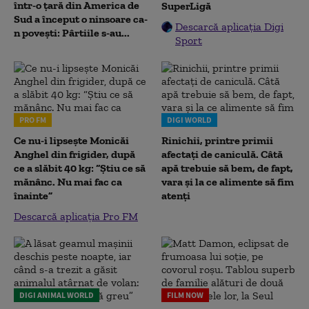
într-o țară din America de
SuperLigă
Sud a început o ninsoare ca-
Descarcă aplicația Digi
n povești: Pârtiile s-au...
Sport
PRO FM
DIGI WORLD
Ce nu-i lipsește Monicăi
Rinichii, printre primii
Anghel din frigider, după
afectați de caniculă. Câtă
ce a slăbit 40 kg: “Știu ce să
apă trebuie să bem, de fapt,
mănânc. Nu mai fac ca
vara și la ce alimente să fim
înainte”
atenți
Descarcă aplicația Pro FM
DIGI ANIMAL WORLD
FILM NOW