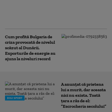
tăiat curentul.
România are deja
probleme în
aprovizionare
Cum profită Bulgaria de
criza provocată de nivelul
scăzut al Dunării.
Exporturile de energie au
ajuns la niveluri record
A anunțat că prietena
lui a murit, dar aceasta
nici nu exista. Toată
DIGI SPORT
țara a râs de el:
”Escrocheria secolului”