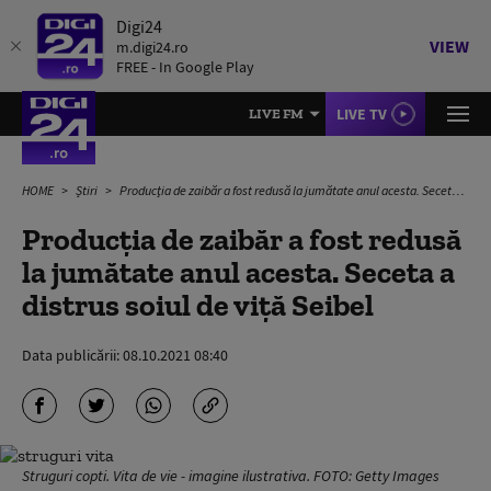
Digi24
VIEW
m.digi24.ro
FREE - In Google Play
LIVE TV
LIVE FM
HOME
Știri
Producția de zaibăr a fost redusă la jumătate anul acesta. Seceta a distrus soiul de viță Seibel
Producția de zaibăr a fost redusă
la jumătate anul acesta. Seceta a
distrus soiul de viță Seibel
Data publicării:
08.10.2021 08:40
Struguri copti. Vita de vie - imagine ilustrativa. FOTO: Getty Images